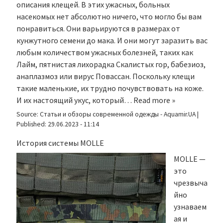
описания клещей. В этих ужасных, больных
насекомых нет абсолютно ничего, что могло бы вам
понравиться. Они варьируются в размерах от
кунжутного семени до мака. И они могут заразить вас
любым количеством ужасных болезней, таких как
Лайм, пятнистая лихорадка Скалистых гор, бабезиоз,
анаплазмоз или вирус Повассан. Поскольку клещи
такие маленькие, их трудно почувствовать на коже.
И их настоящий укус, который…
Read more »
Source:
Статьи и обзоры современной одежды - Aquamir.UA
|
Published:
29.06.2023 - 11:14
История системы MOLLE
MOLLE —
это
чрезвыча
йно
узнаваем
ая и