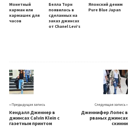
Монетный
Белла Торн
Японский деним
карман или
появилась в
Pure Blue Japan
кармашек для
сделанных на
часов
заказ джинсах
от Chanel Levi’s
« Предыдущая запись
Следующая запись »
Кендалл Дженнер в
Дженнифер Лопес в
джинсах Calvin Klein с
рваных джинсах
газетным принтом
скинни