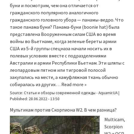
буни и посмотрим, чем она отличается от
гражданского популярного аналогичного
гражданского головного убора — панамы-ведро. Что
такое панама буни? Панама-буни (boonie hat) была
представлена Вооруженным силам США во время
войны во Вьетнаме, когда зеленые береты армии
США из 5-й группы спецназа начали носить их в
полевых условиях вместе с подразделениями
Австралии и армии Республики Вьетнам. Эти шляпы с
леопардовым пятном или тигровой полосой
закупались на месте, а камуфляжная ткань обычно
собиралась из других…
Read more »
Source:
Статьи и обзоры современной одежды - Aquamir.UA
|
Published:
28.06.2022 - 13:50
Мультикам против Скорпиона W2. В чем разница?
Multicam,
Scorpion
W2 и OCP