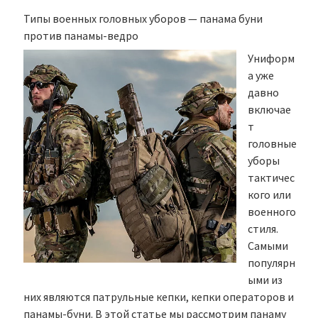
Типы военных головных уборов — панама буни
против панамы-ведро
Униформ
а уже
давно
включае
т
головные
уборы
тактичес
кого или
военного
стиля.
Самыми
популярн
ыми из
них являются патрульные кепки, кепки операторов и
панамы-буни. В этой статье мы рассмотрим панаму