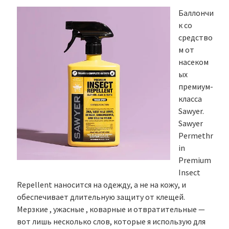
Баллончи
к со
средство
м от
насеком
ых
премиум-
класса
Sawyer.
Sawyer
Permethr
in
Premium
Insect
Repellent наносится на одежду, а не на кожу, и
обеспечивает длительную защиту от клещей.
Мерзкие , ужасные , коварные и отвратительные —
вот лишь несколько слов, которые я использую для