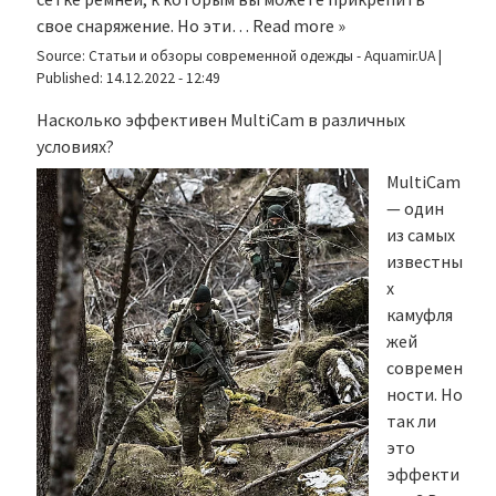
свое снаряжение. Но эти…
Read more »
Source:
Статьи и обзоры современной одежды - Aquamir.UA
|
Published:
14.12.2022 - 12:49
Насколько эффективен MultiCam в различных
условиях?
MultiCam
— один
из самых
известны
х
камуфля
жей
современ
ности. Но
так ли
это
эффекти