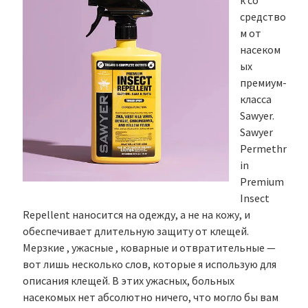
к со
средство
м от
насеком
ых
премиум-
класса
Sawyer.
Sawyer
Permethr
in
Premium
Insect
Repellent наносится на одежду, а не на кожу, и
обеспечивает длительную защиту от клещей.
Мерзкие , ужасные , коварные и отвратительные —
вот лишь несколько слов, которые я использую для
описания клещей. В этих ужасных, больных
насекомых нет абсолютно ничего, что могло бы вам