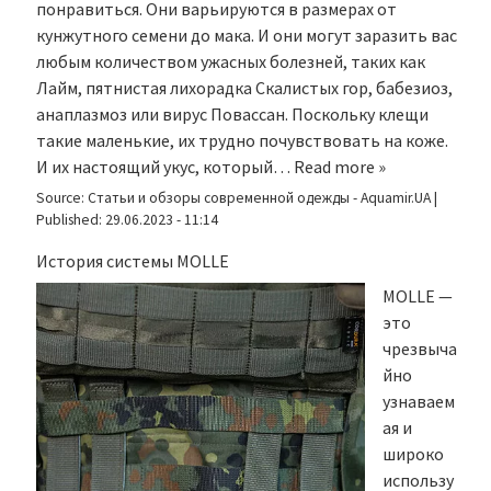
понравиться. Они варьируются в размерах от
кунжутного семени до мака. И они могут заразить вас
любым количеством ужасных болезней, таких как
Лайм, пятнистая лихорадка Скалистых гор, бабезиоз,
анаплазмоз или вирус Повассан. Поскольку клещи
такие маленькие, их трудно почувствовать на коже.
И их настоящий укус, который…
Read more »
Source:
Статьи и обзоры современной одежды - Aquamir.UA
|
Published:
29.06.2023 - 11:14
История системы MOLLE
MOLLE —
это
чрезвыча
йно
узнаваем
ая и
широко
использу