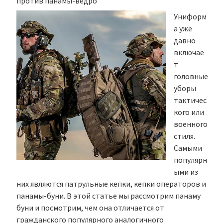
против панамы-ведро
Униформ
а уже
давно
включае
т
головные
уборы
тактичес
кого или
военного
стиля.
Самыми
популярн
ыми из
них являются патрульные кепки, кепки операторов и
панамы-буни. В этой статье мы рассмотрим панаму
буни и посмотрим, чем она отличается от
гражданского популярного аналогичного