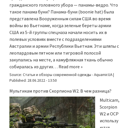
гражданского головного убора — панамы-ведро. Что
такое панама буни? Панама-буни (boonie hat) была
представлена Вооруженным силам США во время
войны во Вьетнаме, когда зеленые береты армии
США из 5-й группы спецназа начали носить их в
полевых условиях вместе с подразделениями
Австралии и армии Республики Вьетнам. Эти шляпы с
леопардовым пятном или тигровой полосой
закупались на месте, а камуфляжная ткань обычно
собиралась из других…
Read more »
Source:
Статьи и обзоры современной одежды - Aquamir.UA
|
Published:
28.06.2022 - 13:50
Мультикам против Скорпиона W2. В чем разница?
Multicam,
Scorpion
W2 и OCP
использу
ются