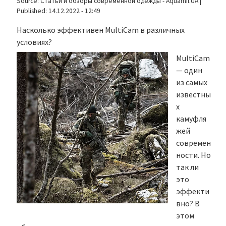
Source:
Статьи и обзоры современной одежды - Aquamir.UA
|
Published:
14.12.2022 - 12:49
Насколько эффективен MultiCam в различных
условиях?
MultiCam
— один
из самых
известны
х
камуфля
жей
современ
ности. Но
так ли
это
эффекти
вно? В
этом