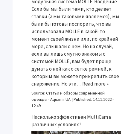
модульная система MOLLE. Введение
Если бы мы были теми, кто делает
ставки (а мы таковыми являемся), мы
были бы готовы поспорить, что вы
использовали MOLLE в какой-то
момент своей жизни или, по крайней
мере, слышали о нем. Но на случай,
если вы лишь смутно знакомы с
системой MOLLE, вам будет проще
думать о ней как о сетке ремней, к
которым вы можете прикрепить свое
снаряжение. Но эти…
Read more »
Source:
Статьи и обзоры современной
одежды - Aquamir.UA
|
Published:
14.12.2022 -
12:49
Насколько эффективен MultiCam в
различных условиях?