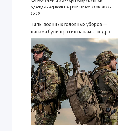
Source:
Статьи и обзоры современной
одежды - Aquamir.UA
|
Published:
23.08.2022 -
15:30
Типы военных головных уборов —
панама буни против панамы-ведро