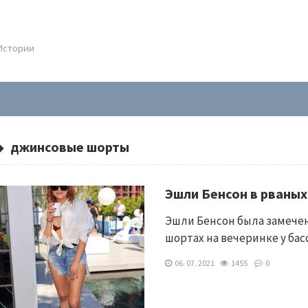
.Истории
джинсовые шорты
Эшли Бенсон в рваных
Эшли Бенсон была замечен
шортах на вечеринке у бас
06. 07. 2021
1455
0