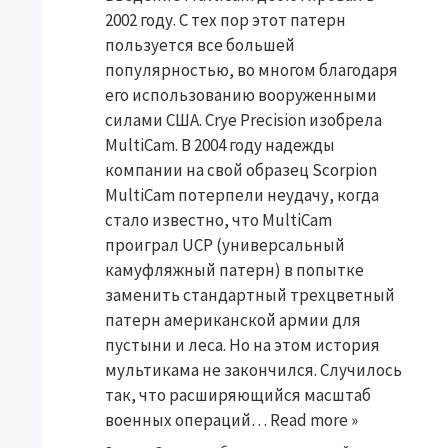
2002 году. С тех пор этот патерн
пользуется все большей
популярностью, во многом благодаря
его использованию вооруженными
силами США. Crye Precision изобрела
MultiCam. В 2004 году надежды
компании на свой образец Scorpion
MultiCam потерпели неудачу, когда
стало известно, что MultiCam
проиграл UCP (универсальный
камуфляжный патерн) в попытке
заменить стандартный трехцветный
патерн американской армии для
пустыни и леса. Но на этом история
мультикама не закончился. Случилось
так, что расширяющийся масштаб
военных операций…
Read more »