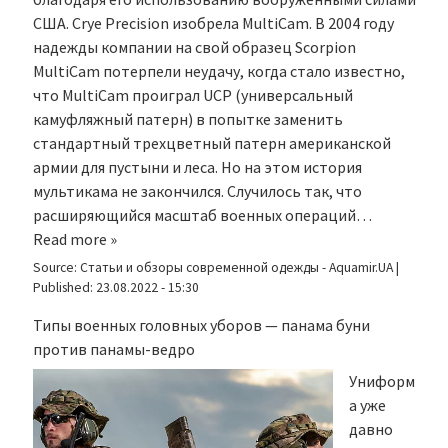
США. Crye Precision изобрела MultiCam. В 2004 году
надежды компании на свой образец Scorpion
MultiCam потерпели неудачу, когда стало известно,
что MultiCam проиграл UCP (универсальный
камуфляжный патерн) в попытке заменить
стандартный трехцветный патерн американской
армии для пустыни и леса. Но на этом история
мультикама не закончился. Случилось так, что
расширяющийся масштаб военных операций…
Read more »
Source:
Статьи и обзоры современной одежды - Aquamir.UA
|
Published:
23.08.2022 - 15:30
Типы военных головных уборов — панама буни
против панамы-ведро
Униформ
а уже
давно