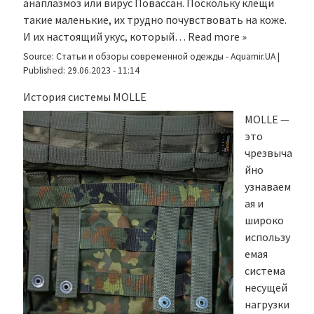
анаплазмоз или вирус Повассан. Поскольку клещи
такие маленькие, их трудно почувствовать на коже.
И их настоящий укус, который…
Read more »
Source:
Статьи и обзоры современной одежды - Aquamir.UA
|
Published:
29.06.2023 - 11:14
История системы MOLLE
MOLLE —
это
чрезвыча
йно
узнаваем
ая и
широко
использу
емая
система
несущей
нагрузки