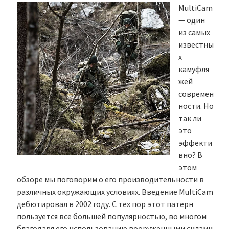
MultiCam
— один
из самых
известны
х
камуфля
жей
современ
ности. Но
так ли
это
эффекти
вно? В
этом
обзоре мы поговорим о его производительности в
различных окружающих условиях. Введение MultiCam
дебютировал в 2002 году. С тех пор этот патерн
пользуется все большей популярностью, во многом
благодаря его использованию вооруженными силами