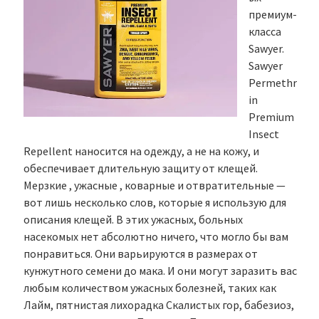
премиум-
класса
Sawyer.
Sawyer
Permethr
in
Premium
Insect
Repellent наносится на одежду, а не на кожу, и
обеспечивает длительную защиту от клещей.
Мерзкие , ужасные , коварные и отвратительные —
вот лишь несколько слов, которые я использую для
описания клещей. В этих ужасных, больных
насекомых нет абсолютно ничего, что могло бы вам
понравиться. Они варьируются в размерах от
кунжутного семени до мака. И они могут заразить вас
любым количеством ужасных болезней, таких как
Лайм, пятнистая лихорадка Скалистых гор, бабезиоз,