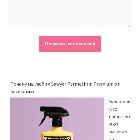
Почему мы любим Sawyer Permethrin Premium от
насекомых
Баллончи
к со
средство
м от
насеком
ых