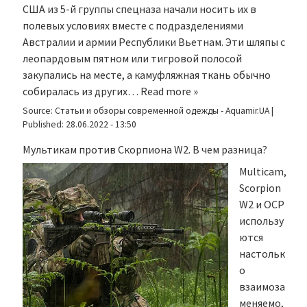
США из 5-й группы спецназа начали носить их в
полевых условиях вместе с подразделениями
Австралии и армии Республики Вьетнам. Эти шляпы с
леопардовым пятном или тигровой полосой
закупались на месте, а камуфляжная ткань обычно
собиралась из других…
Read more »
Source:
Статьи и обзоры современной одежды - Aquamir.UA
|
Published:
28.06.2022 - 13:50
Мультикам против Скорпиона W2. В чем разница?
Multicam,
Scorpion
W2 и OCP
использу
ются
настольк
о
взаимоза
меняемо,