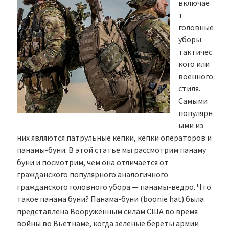
включае
т
головные
уборы
тактичес
кого или
военного
стиля.
Самыми
популярн
ыми из
них являются патрульные кепки, кепки операторов и
панамы-буни. В этой статье мы рассмотрим панаму
буни и посмотрим, чем она отличается от
гражданского популярного аналогичного
гражданского головного убора — панамы-ведро. Что
такое панама буни? Панама-буни (boonie hat) была
представлена Вооруженным силам США во время
войны во Вьетнаме, когда зеленые береты армии