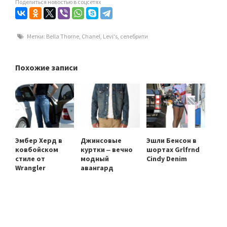
Поделиться новостью в соцсетях
Метки:
Bella Thorne
,
Chanel
,
Levi's
,
селебрити
Похожие записи
Эмбер Херд в
Джинсовые
Эшли Бенсон в
ковбойском
куртки ‒ вечно
шортах Grlfrnd
стиле от
модный
Cindy Denim
Wrangler
авангард