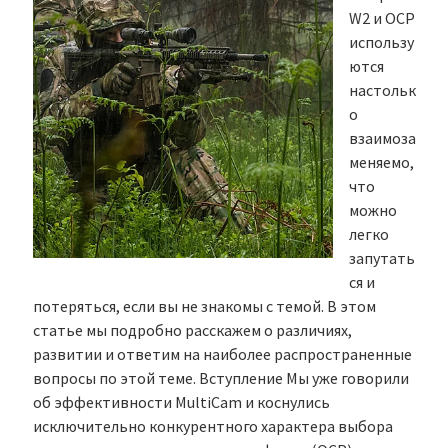
W2 и OCP
использу
ются
настольк
о
взаимоза
меняемо,
что
можно
легко
запутать
ся и
потеряться, если вы не знакомы с темой. В этом
статье мы подробно расскажем о различиях,
развитии и ответим на наиболее распространенные
вопросы по этой теме. Вступление Мы уже говорили
об эффективности MultiCam и коснулись
исключительно конкурентного характера выбора