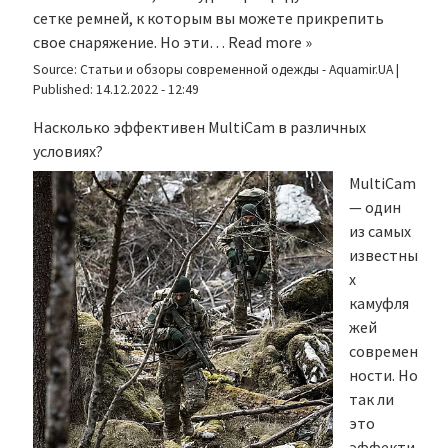
сетке ремней, к которым вы можете прикрепить
свое снаряжение. Но эти…
Read more »
Source:
Статьи и обзоры современной одежды - Aquamir.UA
|
Published:
14.12.2022 - 12:49
Насколько эффективен MultiCam в различных
условиях?
MultiCam
— один
из самых
известны
х
камуфля
жей
современ
ности. Но
так ли
это
эффекти