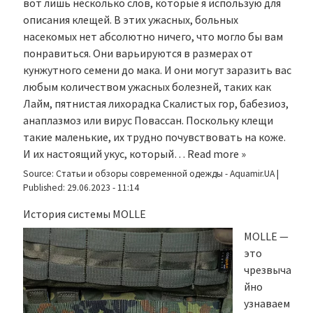
вот лишь несколько слов, которые я использую для
описания клещей. В этих ужасных, больных
насекомых нет абсолютно ничего, что могло бы вам
понравиться. Они варьируются в размерах от
кунжутного семени до мака. И они могут заразить вас
любым количеством ужасных болезней, таких как
Лайм, пятнистая лихорадка Скалистых гор, бабезиоз,
анаплазмоз или вирус Повассан. Поскольку клещи
такие маленькие, их трудно почувствовать на коже.
И их настоящий укус, который…
Read more »
Source:
Статьи и обзоры современной одежды - Aquamir.UA
|
Published:
29.06.2023 - 11:14
История системы MOLLE
MOLLE —
это
чрезвыча
йно
узнаваем