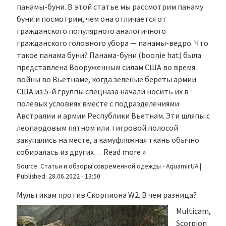
панамы-буни. В этой статье мы рассмотрим панаму
буни и посмотрим, чем она отличается от
гражданского популярного аналогичного
гражданского головного убора — панамы-ведро. Что
такое панама буни? Панама-буни (boonie hat) была
представлена Вооруженным силам США во время
войны во Вьетнаме, когда зеленые береты армии
США из 5-й группы спецназа начали носить их в
полевых условиях вместе с подразделениями
Австралии и армии Республики Вьетнам. Эти шляпы с
леопардовым пятном или тигровой полосой
закупались на месте, а камуфляжная ткань обычно
собиралась из других…
Read more »
Source:
Статьи и обзоры современной одежды - Aquamir.UA
|
Published:
28.06.2022 - 13:50
Мультикам против Скорпиона W2. В чем разница?
Multicam,
Scorpion