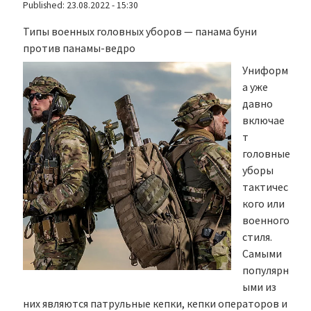
Published:
23.08.2022 - 15:30
Типы военных головных уборов — панама буни
против панамы-ведро
Униформ
а уже
давно
включае
т
головные
уборы
тактичес
кого или
военного
стиля.
Самыми
популярн
ыми из
них являются патрульные кепки, кепки операторов и