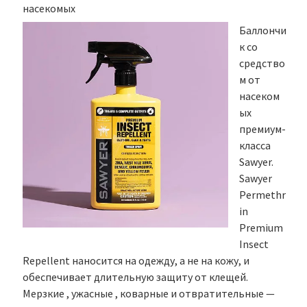
насекомых
Баллончи
к со
средство
м от
насеком
ых
премиум-
класса
Sawyer.
Sawyer
Permethr
in
Premium
Insect
Repellent наносится на одежду, а не на кожу, и
обеспечивает длительную защиту от клещей.
Мерзкие , ужасные , коварные и отвратительные —