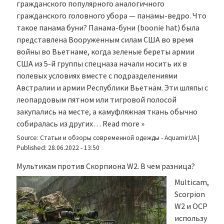
гражданского популярного аналогичного
гражданского головного убора — панамы-ведро. Что
такое панама буни? Панама-буни (boonie hat) была
представлена Вооруженным силам США во время
войны во Вьетнаме, когда зеленые береты армии
США из 5-й группы спецназа начали носить их в
полевых условиях вместе с подразделениями
Австралии и армии Республики Вьетнам. Эти шляпы с
леопардовым пятном или тигровой полосой
закупались на месте, а камуфляжная ткань обычно
собиралась из других…
Read more »
Source:
Статьи и обзоры современной одежды - Aquamir.UA
|
Published:
28.06.2022 - 13:50
Мультикам против Скорпиона W2. В чем разница?
Multicam,
Scorpion
W2 и OCP
использу