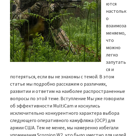
ются
настольк
о
взаимоза
меняемо,
что
можно
легко
запутать
ся и
потеряться, если вы не знакомы с темой. В этом
статье мы подробно расскажем о различиях,
развитии и ответим на наиболее распространенные
вопросы по этой теме. Вступление Мы уже говорили
об эффективности MultiCam и коснулись
исключительно конкурентного характера выбора
следующего оперативного камуфляжа (OCP) для
армии США. Тем не менее, мы намеренно избегали
упоминания Scorpion W2, что было уместно для целей