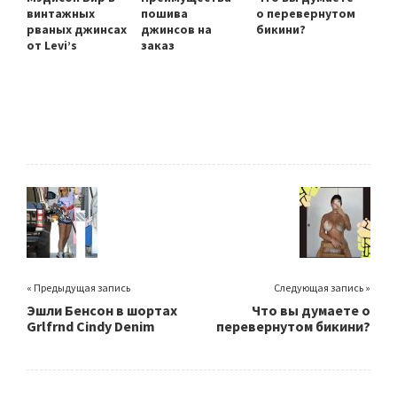
винтажных
пошива
о перевернутом
рваных джинсах
джинсов на
бикини?
от Levi’s
заказ
« Предыдущая запись
Следующая запись »
Эшли Бенсон в шортах
Что вы думаете о
Grlfrnd Cindy Denim
перевернутом бикини?