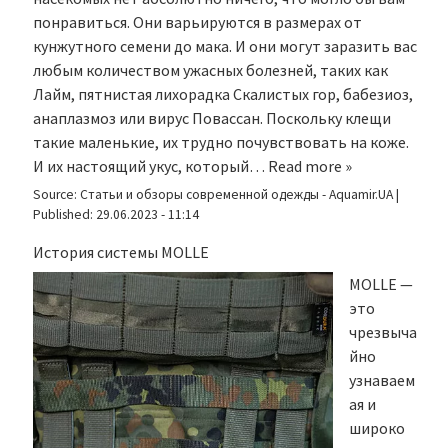
понравиться. Они варьируются в размерах от
кунжутного семени до мака. И они могут заразить вас
любым количеством ужасных болезней, таких как
Лайм, пятнистая лихорадка Скалистых гор, бабезиоз,
анаплазмоз или вирус Повассан. Поскольку клещи
такие маленькие, их трудно почувствовать на коже.
И их настоящий укус, который…
Read more »
Source:
Статьи и обзоры современной одежды - Aquamir.UA
|
Published:
29.06.2023 - 11:14
История системы MOLLE
MOLLE —
это
чрезвыча
йно
узнаваем
ая и
широко