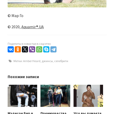
© Мар Го
© 2020,
Aquamir®.UA
Поделиться новостью в соцсетях
Метки:
Amber Heard
,
джинсы
,
селебрити
Похожие записи
Мэдисон Бир в
Преимущества
Что вы думаете