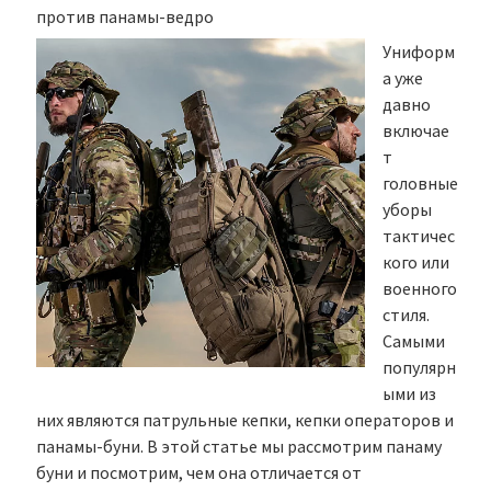
против панамы-ведро
Униформ
а уже
давно
включае
т
головные
уборы
тактичес
кого или
военного
стиля.
Самыми
популярн
ыми из
них являются патрульные кепки, кепки операторов и
панамы-буни. В этой статье мы рассмотрим панаму
буни и посмотрим, чем она отличается от