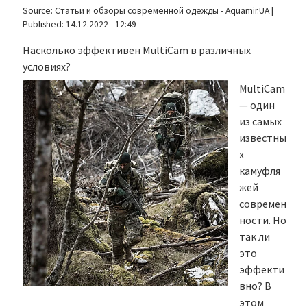
Source:
Статьи и обзоры современной одежды - Aquamir.UA
|
Published:
14.12.2022 - 12:49
Насколько эффективен MultiCam в различных
условиях?
MultiCam
— один
из самых
известны
х
камуфля
жей
современ
ности. Но
так ли
это
эффекти
вно? В
этом