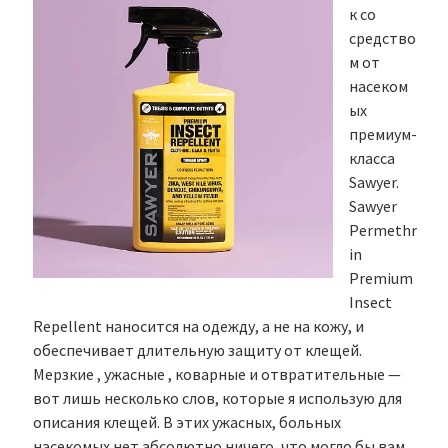
к со
средство
м от
насеком
ых
премиум-
класса
Sawyer.
Sawyer
Permethr
in
Premium
Insect
Repellent наносится на одежду, а не на кожу, и
обеспечивает длительную защиту от клещей.
Мерзкие , ужасные , коварные и отвратительные —
вот лишь несколько слов, которые я использую для
описания клещей. В этих ужасных, больных
насекомых нет абсолютно ничего, что могло бы вам