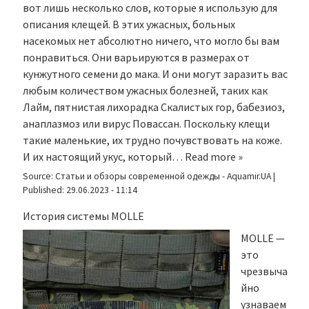
вот лишь несколько слов, которые я использую для
описания клещей. В этих ужасных, больных
насекомых нет абсолютно ничего, что могло бы вам
понравиться. Они варьируются в размерах от
кунжутного семени до мака. И они могут заразить вас
любым количеством ужасных болезней, таких как
Лайм, пятнистая лихорадка Скалистых гор, бабезиоз,
анаплазмоз или вирус Повассан. Поскольку клещи
такие маленькие, их трудно почувствовать на коже.
И их настоящий укус, который…
Read more »
Source:
Статьи и обзоры современной одежды - Aquamir.UA
|
Published:
29.06.2023 - 11:14
История системы MOLLE
MOLLE —
это
чрезвыча
йно
узнаваем