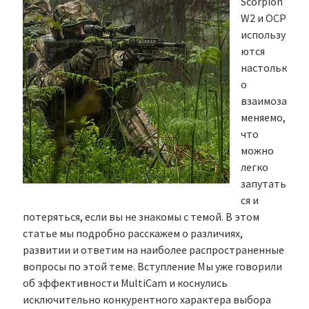
Scorpion
W2 и OCP
использу
ются
настольк
о
взаимоза
меняемо,
что
можно
легко
запутать
ся и
потеряться, если вы не знакомы с темой. В этом
статье мы подробно расскажем о различиях,
развитии и ответим на наиболее распространенные
вопросы по этой теме. Вступление Мы уже говорили
об эффективности MultiCam и коснулись
исключительно конкурентного характера выбора