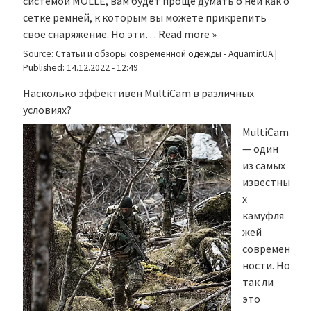
системой MOLLE, вам будет проще думать о ней как о
сетке ремней, к которым вы можете прикрепить
свое снаряжение. Но эти…
Read more »
Source:
Статьи и обзоры современной одежды - Aquamir.UA
|
Published:
14.12.2022 - 12:49
Насколько эффективен MultiCam в различных
условиях?
MultiCam
— один
из самых
известны
х
камуфля
жей
современ
ности. Но
так ли
это