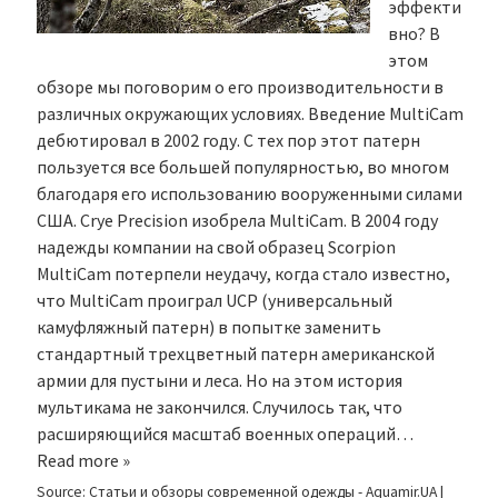
эффекти
вно? В
этом
обзоре мы поговорим о его производительности в
различных окружающих условиях. Введение MultiCam
дебютировал в 2002 году. С тех пор этот патерн
пользуется все большей популярностью, во многом
благодаря его использованию вооруженными силами
США. Crye Precision изобрела MultiCam. В 2004 году
надежды компании на свой образец Scorpion
MultiCam потерпели неудачу, когда стало известно,
что MultiCam проиграл UCP (универсальный
камуфляжный патерн) в попытке заменить
стандартный трехцветный патерн американской
армии для пустыни и леса. Но на этом история
мультикама не закончился. Случилось так, что
расширяющийся масштаб военных операций…
Read more »
Source:
Статьи и обзоры современной одежды - Aquamir.UA
|