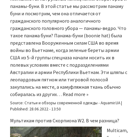
панамы-буни. В этой статье мы рассмотрим панаму
буни и посмотрим, чем она отличается от
гражданского популярного аналогичного
гражданского головного убора — панамы-ведро. Что
такое панама буни? Панама-буни (boonie hat) была
представлена Вооруженным силам США во время
войны во Вьетнаме, когда зеленые береты армии
США из 5-й группы спецназа начали носить их в
полевых условиях вместе с подразделениями
Австралии и армии Республики Вьетнам. Эти шляпы с
леопардовым пятном или тигровой полосой
закупались на месте, а камуфляжная ткань обычно
собиралась из других…
Read more »
Source:
Статьи и обзоры современной одежды - Aquamir.UA
|
Published:
28.06.2022 - 13:50
Мультикам против Скорпиона W2. В чем разница?
Multicam,