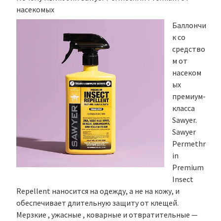
насекомых
Баллончи
к со
средство
м от
насеком
ых
премиум-
класса
Sawyer.
Sawyer
Permethr
in
Premium
Insect
Repellent наносится на одежду, а не на кожу, и
обеспечивает длительную защиту от клещей.
Мерзкие , ужасные , коварные и отвратительные —