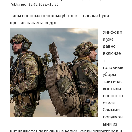
Published:
23.08.2022 - 15:30
Типы военных головных уборов — панама буни
против панамы-ведро
Униформ
а уже
давно
включае
т
головные
уборы
тактичес
кого или
военного
стиля.
Самыми
популярн
ыми из
них являются патрульные кепки, кепки операторов и