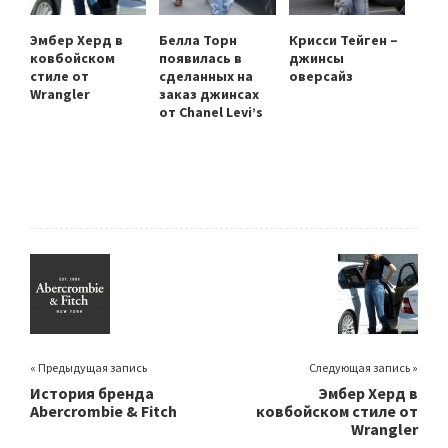
Эмбер Херд в
Белла Торн
Крисси Тейген –
ковбойском
появилась в
джинсы
стиле от
сделанных на
оверсайз
Wrangler
заказ джинсах
от Chanel Levi’s
« Предыдущая запись
Следующая запись »
История бренда
Эмбер Херд в
Abercrombie & Fitch
ковбойском стиле от
Wrangler