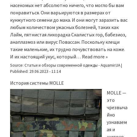
насекомых нет абсолютно ничего, что могло бы вам
понравиться. Они варьируются в размерах от
кунжутного семени до мака. И они могут заразить вас
любым количеством ужасных болезней, таких как
Лайм, пятнистая лихорадка Скалистых гор, бабезиоз,
анаплазмоз или вирус Повассан. Поскольку клещи
такие маленькие, их трудно почувствовать на коже.
И их настоящий укус, который…
Read more »
Source:
Статьи и обзоры современной одежды - Aquamir.UA
|
Published:
29.06.2023 - 11:14
История системы MOLLE
MOLLE —
это
чрезвыча
йно
узнаваем
ая и
широко