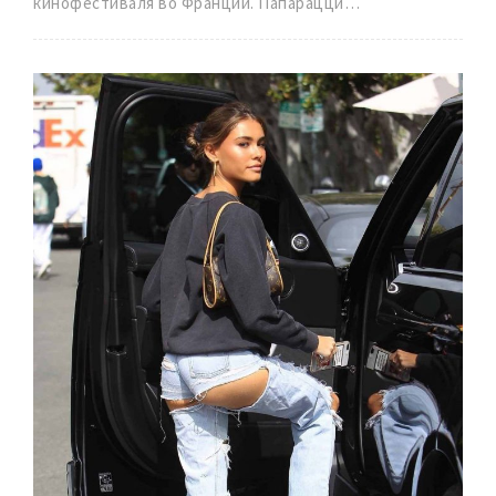
кинофестиваля во Франции. Папарацци…