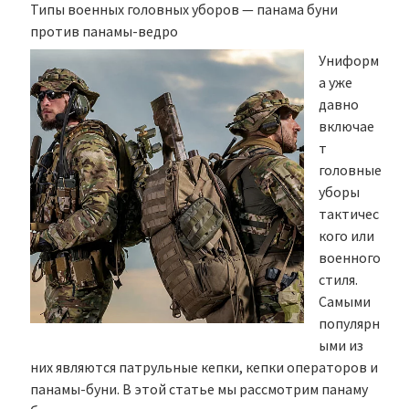
Типы военных головных уборов — панама буни
против панамы-ведро
Униформ
а уже
давно
включае
т
головные
уборы
тактичес
кого или
военного
стиля.
Самыми
популярн
ыми из
них являются патрульные кепки, кепки операторов и
панамы-буни. В этой статье мы рассмотрим панаму