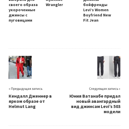
своего образа
Wrangler
бойфренды
укороченные
Levi’s Women
джинсы с
Boyfriend New
пуговицами
Fit Jean
« Предыдущая запись
Следующая запись »
Кендалл Дженнер в
Юния Ватанабе придал
ярком образе от
новый авангардный
Helmut Lang
вид джинсам Levi’s 503
модели