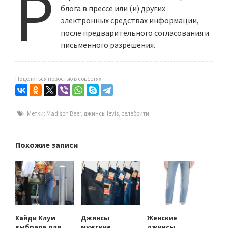
Р
блога в прессе или (и) других
электронных средствах информации,
после предварительного согласования и
письменного разрешения.
Поделиться новостью в соцсетях
Метки:
Madison Beer
,
джинсы levis
,
селебрити
Похожие записи
Хайди Клум
Джинсы
Женские
выбрала для
мужские
джинсы