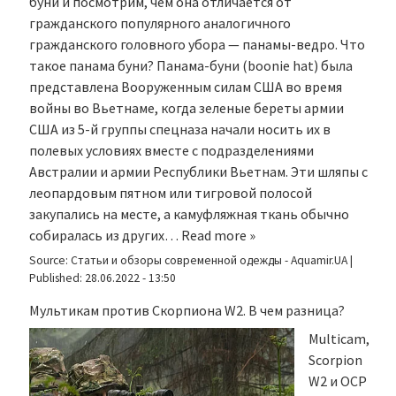
буни и посмотрим, чем она отличается от
гражданского популярного аналогичного
гражданского головного убора — панамы-ведро. Что
такое панама буни? Панама-буни (boonie hat) была
представлена Вооруженным силам США во время
войны во Вьетнаме, когда зеленые береты армии
США из 5-й группы спецназа начали носить их в
полевых условиях вместе с подразделениями
Австралии и армии Республики Вьетнам. Эти шляпы с
леопардовым пятном или тигровой полосой
закупались на месте, а камуфляжная ткань обычно
собиралась из других…
Read more »
Source:
Статьи и обзоры современной одежды - Aquamir.UA
|
Published:
28.06.2022 - 13:50
Мультикам против Скорпиона W2. В чем разница?
Multicam,
Scorpion
W2 и OCP