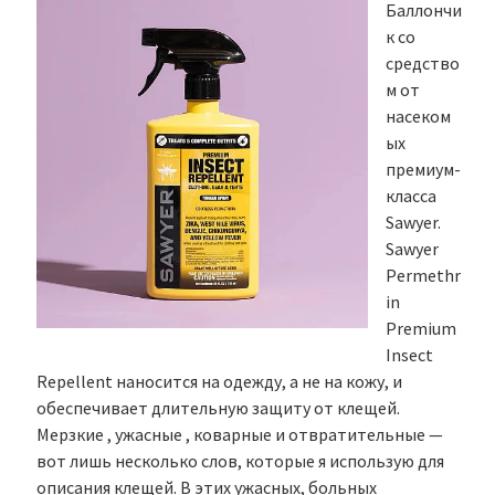
Баллончи
к со
средство
м от
насеком
ых
премиум-
класса
Sawyer.
Sawyer
Permethr
in
Premium
Insect
Repellent наносится на одежду, а не на кожу, и
обеспечивает длительную защиту от клещей.
Мерзкие , ужасные , коварные и отвратительные —
вот лишь несколько слов, которые я использую для
описания клещей. В этих ужасных, больных