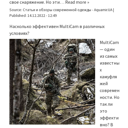
свое снаряжение. Но эти…
Read more »
Source:
Статьи и обзоры современной одежды - Aquamir.UA
|
Published:
14.12.2022 - 12:49
Насколько эффективен MultiCam в различных
условиях?
MultiCam
— один
из самых
известны
х
камуфля
жей
современ
ности. Но
так ли
это
эффекти
вно? В