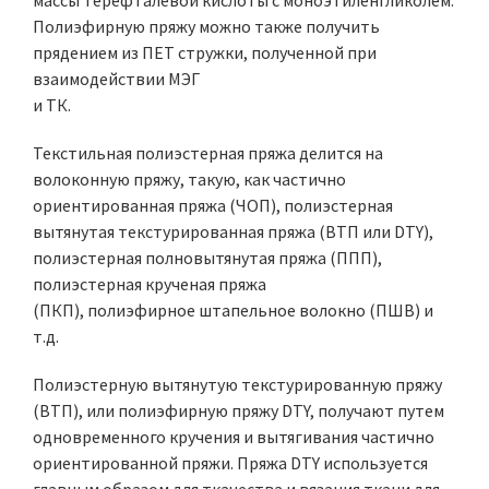
массы терефталевой кислоты с моноэтиленгликолем.
Полиэфирную пряжу можно также получить
прядением из ПЕТ стружки, полученной при
взаимодействии МЭГ
и ТК.
Текстильная полиэстерная пряжа делится на
волоконную пряжу, такую, как частично
ориентированная пряжа (ЧОП), полиэстерная
вытянутая текстурированная пряжа (ВТП или DTY),
полиэстерная полновытянутая пряжа (ППП),
полиэстерная крученая пряжа
(ПКП), полиэфирное штапельное волокно (ПШВ) и
т.д.
Полиэстерную вытянутую текстурированную пряжу
(ВТП), или полиэфирную пряжу DTY, получают путем
одновременного кручения и вытягивания частично
ориентированной пряжи. Пряжа DTY используется