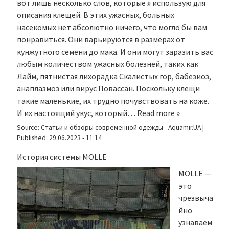
вот лишь несколько слов, которые я использую для
описания клещей. В этих ужасных, больных
насекомых нет абсолютно ничего, что могло бы вам
понравиться. Они варьируются в размерах от
кунжутного семени до мака. И они могут заразить вас
любым количеством ужасных болезней, таких как
Лайм, пятнистая лихорадка Скалистых гор, бабезиоз,
анаплазмоз или вирус Повассан. Поскольку клещи
такие маленькие, их трудно почувствовать на коже.
И их настоящий укус, который…
Read more »
Source:
Статьи и обзоры современной одежды - Aquamir.UA
|
Published:
29.06.2023 - 11:14
История системы MOLLE
MOLLE —
это
чрезвыча
йно
узнаваем