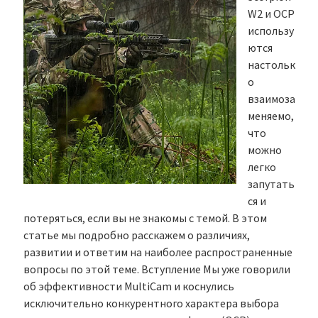
W2 и OCP
использу
ются
настольк
о
взаимоза
меняемо,
что
можно
легко
запутать
ся и
потеряться, если вы не знакомы с темой. В этом
статье мы подробно расскажем о различиях,
развитии и ответим на наиболее распространенные
вопросы по этой теме. Вступление Мы уже говорили
об эффективности MultiCam и коснулись
исключительно конкурентного характера выбора