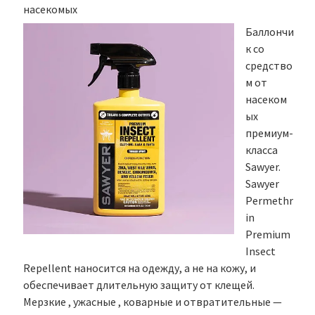
насекомых
Баллончи
к со
средство
м от
насеком
ых
премиум-
класса
Sawyer.
Sawyer
Permethr
in
Premium
Insect
Repellent наносится на одежду, а не на кожу, и
обеспечивает длительную защиту от клещей.
Мерзкие , ужасные , коварные и отвратительные —