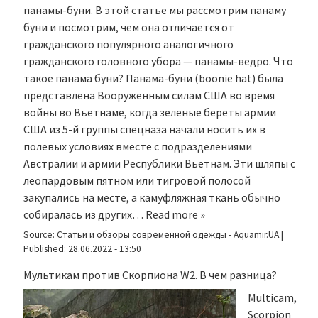
панамы-буни. В этой статье мы рассмотрим панаму
буни и посмотрим, чем она отличается от
гражданского популярного аналогичного
гражданского головного убора — панамы-ведро. Что
такое панама буни? Панама-буни (boonie hat) была
представлена Вооруженным силам США во время
войны во Вьетнаме, когда зеленые береты армии
США из 5-й группы спецназа начали носить их в
полевых условиях вместе с подразделениями
Австралии и армии Республики Вьетнам. Эти шляпы с
леопардовым пятном или тигровой полосой
закупались на месте, а камуфляжная ткань обычно
собиралась из других…
Read more »
Source:
Статьи и обзоры современной одежды - Aquamir.UA
|
Published:
28.06.2022 - 13:50
Мультикам против Скорпиона W2. В чем разница?
Multicam,
Scorpion