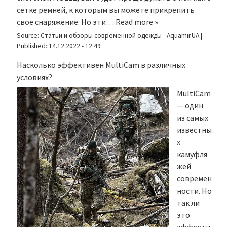
сетке ремней, к которым вы можете прикрепить
свое снаряжение. Но эти…
Read more »
Source:
Статьи и обзоры современной одежды - Aquamir.UA
|
Published:
14.12.2022 - 12:49
Насколько эффективен MultiCam в различных
условиях?
MultiCam
— один
из самых
известны
х
камуфля
жей
современ
ности. Но
так ли
это