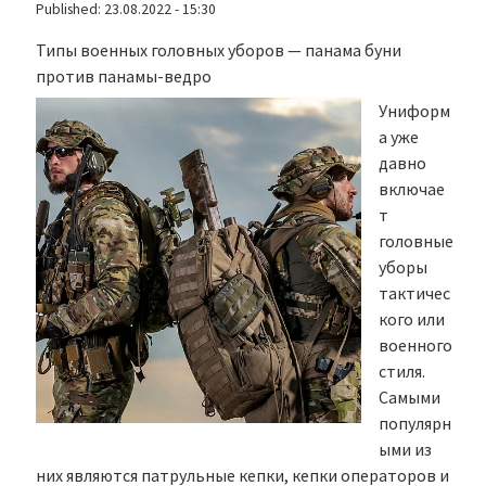
Published:
23.08.2022 - 15:30
Типы военных головных уборов — панама буни
против панамы-ведро
Униформ
а уже
давно
включае
т
головные
уборы
тактичес
кого или
военного
стиля.
Самыми
популярн
ыми из
них являются патрульные кепки, кепки операторов и