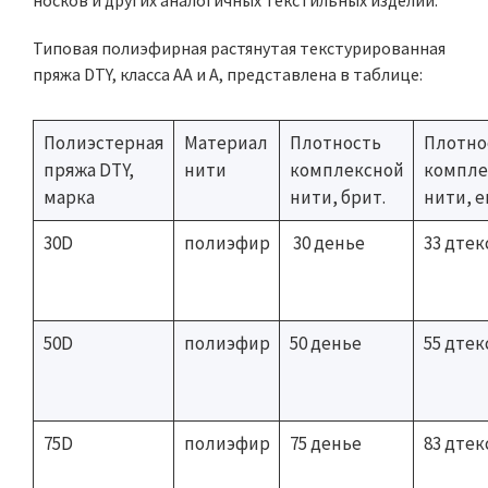
носков и других аналогичных текстильных изделий.
Типовая полиэфирная растянутая текстурированная
пряжа DTY, класса АА и А, представлена в таблице:
Полиэстерная
Материал
Плотность
Плотно
пряжа DTY,
нити
комплексной
компле
марка
нити, брит.
нити, е
30D
полиэфир
30 денье
33 дтек
50D
полиэфир
50 денье
55 дтек
75D
полиэфир
75 денье
83 дтек