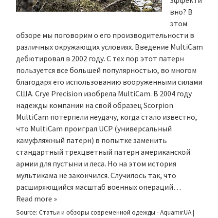
эффекти
вно? В
этом
обзоре мы поговорим о его производительности в
различных окружающих условиях. Введение MultiCam
дебютировал в 2002 году. С тех пор этот патерн
пользуется все большей популярностью, во многом
благодаря его использованию вооруженными силами
США. Crye Precision изобрела MultiCam. В 2004 году
надежды компании на свой образец Scorpion
MultiCam потерпели неудачу, когда стало известно,
что MultiCam проиграл UCP (универсальный
камуфляжный патерн) в попытке заменить
стандартный трехцветный патерн американской
армии для пустыни и леса. Но на этом история
мультикама не закончился. Случилось так, что
расширяющийся масштаб военных операций…
Read more »
Source:
Статьи и обзоры современной одежды - Aquamir.UA
|