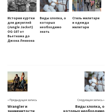
История куртки
Виды хлопка, о
Стиль милитари
для джунглей
которых
и одежда
(Jungle Jacket)
необходимо
милитари
OG-107 от
знать
Вьетнама до
Джона Леннона
« Предыдущая запись
Следующая запись »
Wrangler и
Виды хлопка, о
знаменитости
которых необходимо