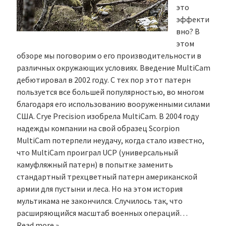
это
эффекти
вно? В
этом
обзоре мы поговорим о его производительности в
различных окружающих условиях. Введение MultiCam
дебютировал в 2002 году. С тех пор этот патерн
пользуется все большей популярностью, во многом
благодаря его использованию вооруженными силами
США. Crye Precision изобрела MultiCam. В 2004 году
надежды компании на свой образец Scorpion
MultiCam потерпели неудачу, когда стало известно,
что MultiCam проиграл UCP (универсальный
камуфляжный патерн) в попытке заменить
стандартный трехцветный патерн американской
армии для пустыни и леса. Но на этом история
мультикама не закончился. Случилось так, что
расширяющийся масштаб военных операций…
Read more »