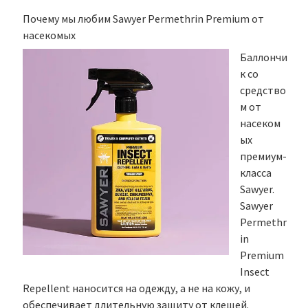
Почему мы любим Sawyer Permethrin Premium от
насекомых
Баллончи
к со
средство
м от
насеком
ых
премиум-
класса
Sawyer.
Sawyer
Permethr
in
Premium
Insect
Repellent наносится на одежду, а не на кожу, и
обеспечивает длительную защиту от клещей.