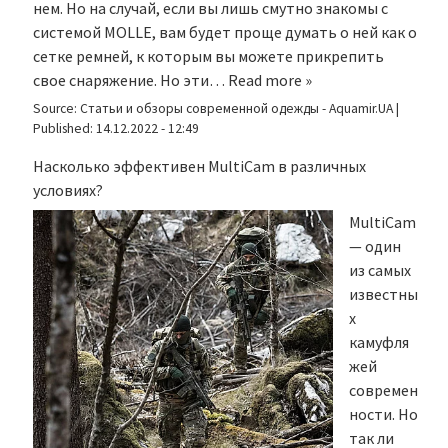
нем. Но на случай, если вы лишь смутно знакомы с
системой MOLLE, вам будет проще думать о ней как о
сетке ремней, к которым вы можете прикрепить
свое снаряжение. Но эти…
Read more »
Source:
Статьи и обзоры современной одежды - Aquamir.UA
|
Published:
14.12.2022 - 12:49
Насколько эффективен MultiCam в различных
условиях?
MultiCam
— один
из самых
известны
х
камуфля
жей
современ
ности. Но
так ли