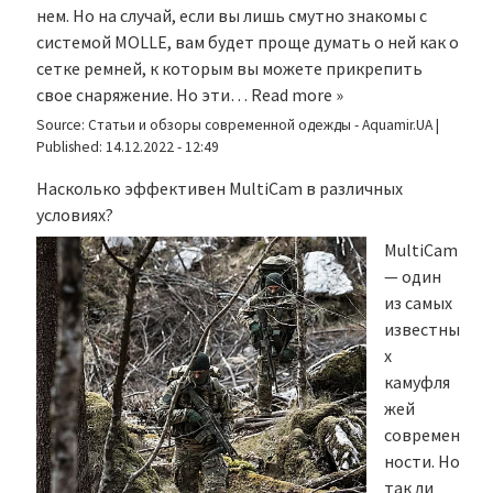
нем. Но на случай, если вы лишь смутно знакомы с
системой MOLLE, вам будет проще думать о ней как о
сетке ремней, к которым вы можете прикрепить
свое снаряжение. Но эти…
Read more »
Source:
Статьи и обзоры современной одежды - Aquamir.UA
|
Published:
14.12.2022 - 12:49
Насколько эффективен MultiCam в различных
условиях?
MultiCam
— один
из самых
известны
х
камуфля
жей
современ
ности. Но
так ли