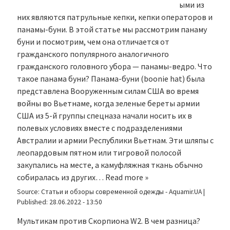
ыми из
них являются патрульные кепки, кепки операторов и
панамы-буни. В этой статье мы рассмотрим панаму
буни и посмотрим, чем она отличается от
гражданского популярного аналогичного
гражданского головного убора — панамы-ведро. Что
такое панама буни? Панама-буни (boonie hat) была
представлена Вооруженным силам США во время
войны во Вьетнаме, когда зеленые береты армии
США из 5-й группы спецназа начали носить их в
полевых условиях вместе с подразделениями
Австралии и армии Республики Вьетнам. Эти шляпы с
леопардовым пятном или тигровой полосой
закупались на месте, а камуфляжная ткань обычно
собиралась из других…
Read more »
Source:
Статьи и обзоры современной одежды - Aquamir.UA
|
Published:
28.06.2022 - 13:50
Мультикам против Скорпиона W2. В чем разница?