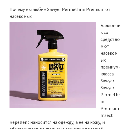
Почему мы любим Sawyer Permethrin Premium от
насекомых
Баллончи
к со
средство
м от
насеком
ых
премиум-
класса
Sawyer.
Sawyer
Permethr
in
Premium
Insect
Repellent наносится на одежду, а не на кожу, и