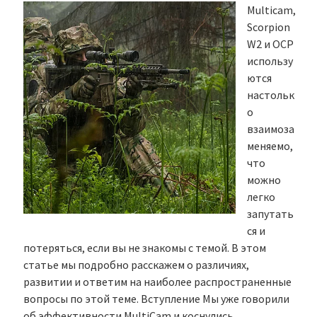
Multicam,
Scorpion
W2 и OCP
использу
ются
настольк
о
взаимоза
меняемо,
что
можно
легко
запутать
ся и
потеряться, если вы не знакомы с темой. В этом
статье мы подробно расскажем о различиях,
развитии и ответим на наиболее распространенные
вопросы по этой теме. Вступление Мы уже говорили
об эффективности MultiCam и коснулись