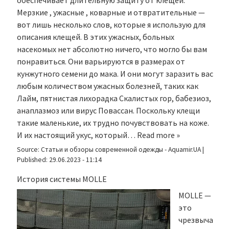
обеспечивает длительную защиту от клещей.
Мерзкие , ужасные , коварные и отвратительные —
вот лишь несколько слов, которые я использую для
описания клещей. В этих ужасных, больных
насекомых нет абсолютно ничего, что могло бы вам
понравиться. Они варьируются в размерах от
кунжутного семени до мака. И они могут заразить вас
любым количеством ужасных болезней, таких как
Лайм, пятнистая лихорадка Скалистых гор, бабезиоз,
анаплазмоз или вирус Повассан. Поскольку клещи
такие маленькие, их трудно почувствовать на коже.
И их настоящий укус, который…
Read more »
Source:
Статьи и обзоры современной одежды - Aquamir.UA
|
Published:
29.06.2023 - 11:14
История системы MOLLE
MOLLE —
это
чрезвыча