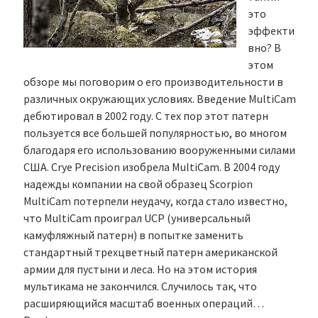
это
эффекти
вно? В
этом
обзоре мы поговорим о его производительности в
различных окружающих условиях. Введение MultiCam
дебютировал в 2002 году. С тех пор этот патерн
пользуется все большей популярностью, во многом
благодаря его использованию вооруженными силами
США. Crye Precision изобрела MultiCam. В 2004 году
надежды компании на свой образец Scorpion
MultiCam потерпели неудачу, когда стало известно,
что MultiCam проиграл UCP (универсальный
камуфляжный патерн) в попытке заменить
стандартный трехцветный патерн американской
армии для пустыни и леса. Но на этом история
мультикама не закончился. Случилось так, что
расширяющийся масштаб военных операций…