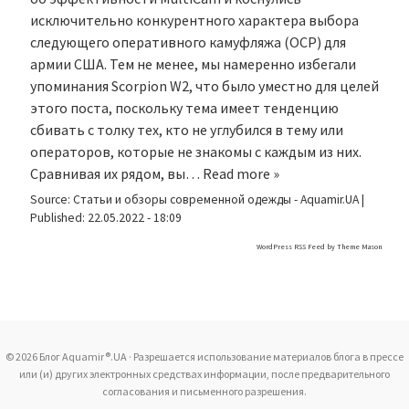
исключительно конкурентного характера выбора
следующего оперативного камуфляжа (OCP) для
армии США. Тем не менее, мы намеренно избегали
упоминания Scorpion W2, что было уместно для целей
этого поста, поскольку тема имеет тенденцию
сбивать с толку тех, кто не углубился в тему или
операторов, которые не знакомы с каждым из них.
Сравнивая их рядом, вы…
Read more »
Source:
Статьи и обзоры современной одежды - Aquamir.UA
|
Published:
22.05.2022 - 18:09
WordPress RSS Feed by
Theme Mason
© 2026 Блог Aquamir®.UA · Разрешается использование материалов блога в прессе
или (и) других электронных средствах информации, после предварительного
согласования и письменного разрешения.