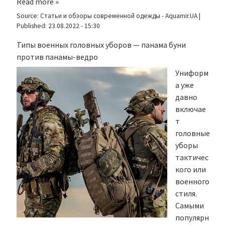
Read more »
Source:
Статьи и обзоры современной одежды - Aquamir.UA
|
Published:
23.08.2022 - 15:30
Типы военных головных уборов — панама буни
против панамы-ведро
Униформ
а уже
давно
включае
т
головные
уборы
тактичес
кого или
военного
стиля.
Самыми
популярн