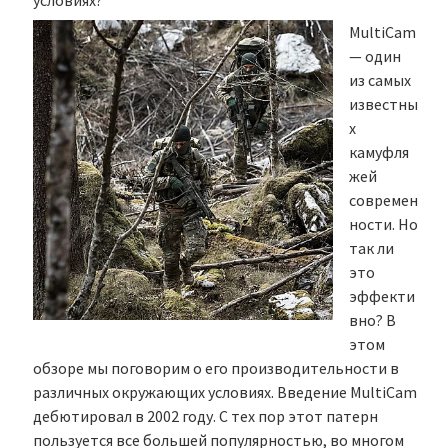
условиях?
MultiCam
— один
из самых
известны
х
камуфля
жей
современ
ности. Но
так ли
это
эффекти
вно? В
этом
обзоре мы поговорим о его производительности в
различных окружающих условиях. Введение MultiCam
дебютировал в 2002 году. С тех пор этот патерн
пользуется все большей популярностью, во многом