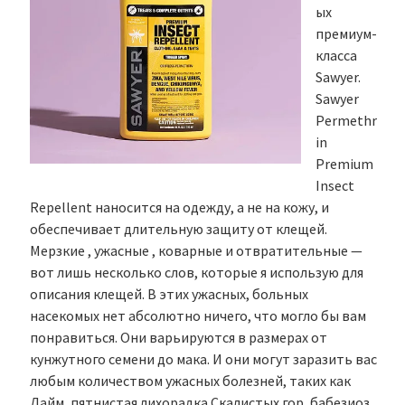
ых
премиум-
класса
Sawyer.
Sawyer
Permethr
in
Premium
Insect
Repellent наносится на одежду, а не на кожу, и
обеспечивает длительную защиту от клещей.
Мерзкие , ужасные , коварные и отвратительные —
вот лишь несколько слов, которые я использую для
описания клещей. В этих ужасных, больных
насекомых нет абсолютно ничего, что могло бы вам
понравиться. Они варьируются в размерах от
кунжутного семени до мака. И они могут заразить вас
любым количеством ужасных болезней, таких как
Лайм, пятнистая лихорадка Скалистых гор, бабезиоз,