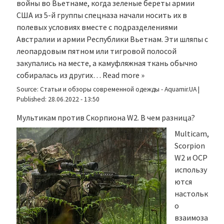
войны во Вьетнаме, когда зеленые береты армии
США из 5-й группы спецназа начали носить их в
полевых условиях вместе с подразделениями
Австралии и армии Республики Вьетнам. Эти шляпы с
леопардовым пятном или тигровой полосой
закупались на месте, а камуфляжная ткань обычно
собиралась из других…
Read more »
Source:
Статьи и обзоры современной одежды - Aquamir.UA
|
Published:
28.06.2022 - 13:50
Мультикам против Скорпиона W2. В чем разница?
Multicam,
Scorpion
W2 и OCP
использу
ются
настольк
о
взаимоза