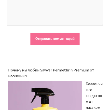
Почему мы любим Sawyer Permethrin Premium от
насекомых
Баллончи
к со
средство
м от
насеком