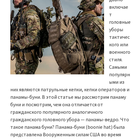
включае
т
головные
уборы
тактичес
кого или
военного
стиля.
Самыми
популярн
ыми из
них являются патрульные кепки, кепки операторов и
панамы-буни. В этой статье мы рассмотрим панаму
буни и посмотрим, чем она отличается от
гражданского популярного аналогичного
гражданского головного убора — панамы-ведро. Что
такое панама буни? Панама-буни (boonie hat) была
представлена Вооруженным силам США во время