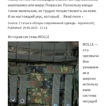
анаплазмоз или вирус Повассан. Поскольку клещи
такие маленькие, их трудно почувствовать на коже.
И их настоящий укус, который…
Read more »
Source:
Статьи и обзоры современной одежды - Aquamir.UA
|
Published:
29.06.2023 - 11:14
История системы MOLLE
MOLLE —
это
чрезвыча
йно
узнаваем
ая и
широко
использу
емая
система
несущей