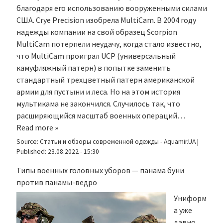
благодаря его использованию вооруженными силами
США. Crye Precision изобрела MultiCam. В 2004 году
надежды компании на свой образец Scorpion
MultiCam потерпели неудачу, когда стало известно,
что MultiCam проиграл UCP (универсальный
камуфляжный патерн) в попытке заменить
стандартный трехцветный патерн американской
армии для пустыни и леса. Но на этом история
мультикама не закончился. Случилось так, что
расширяющийся масштаб военных операций…
Read more »
Source:
Статьи и обзоры современной одежды - Aquamir.UA
|
Published:
23.08.2022 - 15:30
Типы военных головных уборов — панама буни
против панамы-ведро
Униформ
а уже
давно