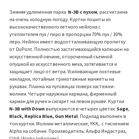
Зимняя удлиненная парка
N-3B с пухом
, рассчитанна
на очень холодную погоду. Куртки пошиты из
высококачественного летного нейлона с
утеплителем пух / перо в пропорции 70% пух / 30%
перо. Нейлон имеет водоотталкивающую пропитку
от DuPont. Полностью застегивающийся капюшон на
искусственной овчине, отороченный съемной
опушкой из искусственного меха, затягивается и
защищает лицо от ветра. Усиливающие локтевые
накладки, потайные трикотажные манжеты на
рукавах. Планка на пуговицах поверх застежки-
молнии. Четыре наружных кармана, фирменный
карман для ручек и сигарет на левом рукаве. Куртки
N-3B with Down
выпускаются
в четырех цветах:
Sage
,
Black, Replica Blue, Gun Metal
.
Подклад выполнен в
тон куртки. Молнии металлические, YKK, с тиснением
Alpha на собачке. Производитель: Альфа Индастриз,
США (Alpha Industries).