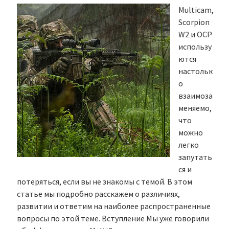
Multicam,
Scorpion
W2 и OCP
использу
ются
настольк
о
взаимоза
меняемо,
что
можно
легко
запутать
ся и
потеряться, если вы не знакомы с темой. В этом
статье мы подробно расскажем о различиях,
развитии и ответим на наиболее распространенные
вопросы по этой теме. Вступление Мы уже говорили