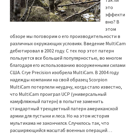
так ли
это
эффекти
вно? В
этом
обзоре мы поговорим о его производительности в
различных окружающих условиях. Введение MultiCam
дебютировал в 2002 году. С тех пор этот патерн
пользуется все большей популярностью, во многом
благодаря его использованию вооруженными силами
США. Crye Precision изобрела MultiCam. В 2004 году
надежды компании на свой образец Scorpion
MultiCam потерпели неудачу, когда стало известно,
что MultiCam проиграл UCP (универсальный
камуфляжный патерн) в попытке заменить
стандартный трехцветный патерн американской
армии для пустыни и леса. Но на этом история
мультикама не закончился. Случилось так, что
расширяющийся масштаб военных операций…