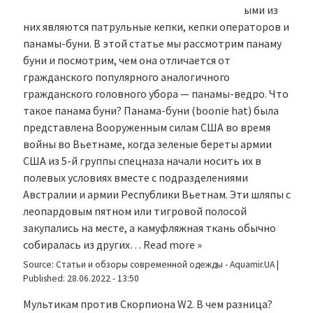
ыми из
них являются патрульные кепки, кепки операторов и
панамы-буни. В этой статье мы рассмотрим панаму
буни и посмотрим, чем она отличается от
гражданского популярного аналогичного
гражданского головного убора — панамы-ведро. Что
такое панама буни? Панама-буни (boonie hat) была
представлена Вооруженным силам США во время
войны во Вьетнаме, когда зеленые береты армии
США из 5-й группы спецназа начали носить их в
полевых условиях вместе с подразделениями
Австралии и армии Республики Вьетнам. Эти шляпы с
леопардовым пятном или тигровой полосой
закупались на месте, а камуфляжная ткань обычно
собиралась из других…
Read more »
Source:
Статьи и обзоры современной одежды - Aquamir.UA
|
Published:
28.06.2022 - 13:50
Мультикам против Скорпиона W2. В чем разница?