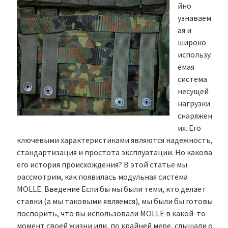
йно
узнаваем
ая и
широко
использу
емая
система
несущей
нагрузки
снаряжен
ия. Его
ключевыми характеристиками являются надежность,
стандартизация и простота эксплуатации. Но какова
его история происхождения? В этой статье мы
рассмотрим, как появилась модульная система
MOLLE. Введение Если бы мы были теми, кто делает
ставки (а мы таковыми являемся), мы были бы готовы
поспорить, что вы использовали MOLLE в какой-то
момент своей жизни или, по крайней мере, слышали о