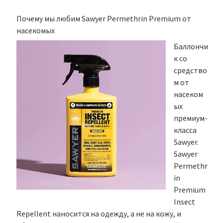
Почему мы любим Sawyer Permethrin Premium от
насекомых
Баллончи
к со
средство
м от
насеком
ых
премиум-
класса
Sawyer.
Sawyer
Permethr
in
Premium
Insect
Repellent наносится на одежду, а не на кожу, и