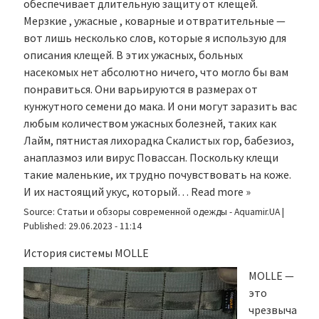
обеспечивает длительную защиту от клещей.
Мерзкие , ужасные , коварные и отвратительные —
вот лишь несколько слов, которые я использую для
описания клещей. В этих ужасных, больных
насекомых нет абсолютно ничего, что могло бы вам
понравиться. Они варьируются в размерах от
кунжутного семени до мака. И они могут заразить вас
любым количеством ужасных болезней, таких как
Лайм, пятнистая лихорадка Скалистых гор, бабезиоз,
анаплазмоз или вирус Повассан. Поскольку клещи
такие маленькие, их трудно почувствовать на коже.
И их настоящий укус, который…
Read more »
Source:
Статьи и обзоры современной одежды - Aquamir.UA
|
Published:
29.06.2023 - 11:14
История системы MOLLE
MOLLE —
это
чрезвыча