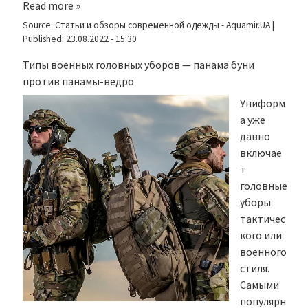
Read more »
Source:
Статьи и обзоры современной одежды - Aquamir.UA
|
Published:
23.08.2022 - 15:30
Типы военных головных уборов — панама буни
против панамы-ведро
Униформ
а уже
давно
включае
т
головные
уборы
тактичес
кого или
военного
стиля.
Самыми
популярн