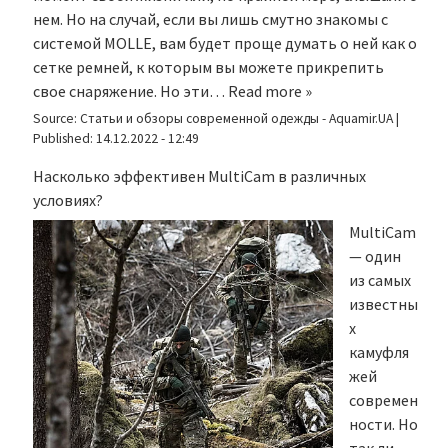
нем. Но на случай, если вы лишь смутно знакомы с
системой MOLLE, вам будет проще думать о ней как о
сетке ремней, к которым вы можете прикрепить
свое снаряжение. Но эти…
Read more »
Source:
Статьи и обзоры современной одежды - Aquamir.UA
|
Published:
14.12.2022 - 12:49
Насколько эффективен MultiCam в различных
условиях?
MultiCam
— один
из самых
известны
х
камуфля
жей
современ
ности. Но