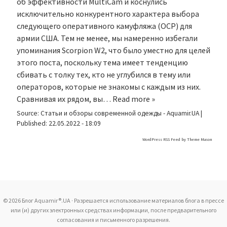
об эффективности MultiCam и коснулись
исключительно конкурентного характера выбора
следующего оперативного камуфляжа (OCP) для
армии США. Тем не менее, мы намеренно избегали
упоминания Scorpion W2, что было уместно для целей
этого поста, поскольку тема имеет тенденцию
сбивать с толку тех, кто не углубился в тему или
операторов, которые не знакомы с каждым из них.
Сравнивая их рядом, вы…
Read more »
Source:
Статьи и обзоры современной одежды - Aquamir.UA
|
Published:
22.05.2022 - 18:09
WordPress RSS Feed by
Theme Mason
© 2026 Блог Aquamir®.UA · Разрешается использование материалов блога в прессе
или (и) других электронных средствах информации, после предварительного
согласования и письменного разрешения.