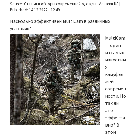
Source:
Статьи и обзоры современной одежды - Aquamir.UA
|
Published:
14.12.2022 - 12:49
Насколько эффективен MultiCam в различных
условиях?
MultiCam
— один
из самых
известны
х
камуфля
жей
современ
ности. Но
так ли
это
эффекти
вно? В
этом