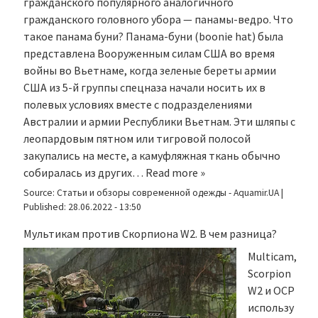
гражданского популярного аналогичного
гражданского головного убора — панамы-ведро. Что
такое панама буни? Панама-буни (boonie hat) была
представлена Вооруженным силам США во время
войны во Вьетнаме, когда зеленые береты армии
США из 5-й группы спецназа начали носить их в
полевых условиях вместе с подразделениями
Австралии и армии Республики Вьетнам. Эти шляпы с
леопардовым пятном или тигровой полосой
закупались на месте, а камуфляжная ткань обычно
собиралась из других…
Read more »
Source:
Статьи и обзоры современной одежды - Aquamir.UA
|
Published:
28.06.2022 - 13:50
Мультикам против Скорпиона W2. В чем разница?
Multicam,
Scorpion
W2 и OCP
использу