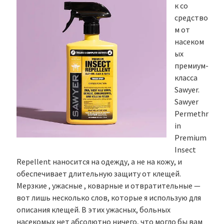
к со
средство
м от
насеком
ых
премиум-
класса
Sawyer.
Sawyer
Permethr
in
Premium
Insect
Repellent наносится на одежду, а не на кожу, и
обеспечивает длительную защиту от клещей.
Мерзкие , ужасные , коварные и отвратительные —
вот лишь несколько слов, которые я использую для
описания клещей. В этих ужасных, больных
насекомых нет абсолютно ничего, что могло бы вам