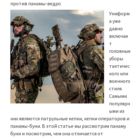
против панамы-ведро
Униформ
а уже
давно
включае
т
головные
уборы
тактичес
кого или
военного
стиля.
Самыми
популярн
ыми из
них являются патрульные кепки, кепки операторов и
панамы-буни. В этой статье мы рассмотрим панаму
буни и посмотрим, чем она отличается от