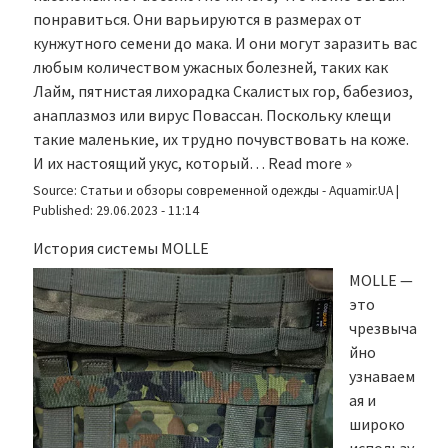
понравиться. Они варьируются в размерах от
кунжутного семени до мака. И они могут заразить вас
любым количеством ужасных болезней, таких как
Лайм, пятнистая лихорадка Скалистых гор, бабезиоз,
анаплазмоз или вирус Повассан. Поскольку клещи
такие маленькие, их трудно почувствовать на коже.
И их настоящий укус, который…
Read more »
Source:
Статьи и обзоры современной одежды - Aquamir.UA
|
Published:
29.06.2023 - 11:14
История системы MOLLE
MOLLE —
это
чрезвыча
йно
узнаваем
ая и
широко