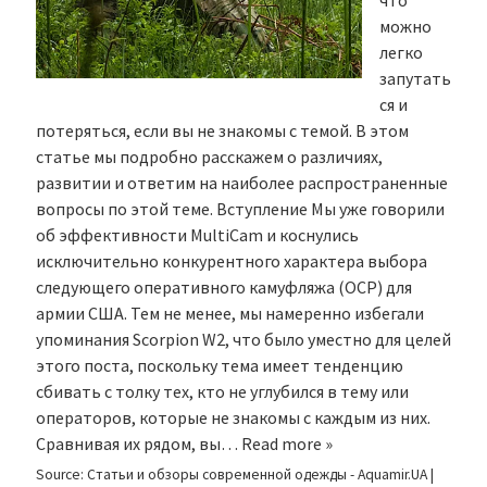
что
можно
легко
запутать
ся и
потеряться, если вы не знакомы с темой. В этом
статье мы подробно расскажем о различиях,
развитии и ответим на наиболее распространенные
вопросы по этой теме. Вступление Мы уже говорили
об эффективности MultiCam и коснулись
исключительно конкурентного характера выбора
следующего оперативного камуфляжа (OCP) для
армии США. Тем не менее, мы намеренно избегали
упоминания Scorpion W2, что было уместно для целей
этого поста, поскольку тема имеет тенденцию
сбивать с толку тех, кто не углубился в тему или
операторов, которые не знакомы с каждым из них.
Сравнивая их рядом, вы…
Read more »
Source:
Статьи и обзоры современной одежды - Aquamir.UA
|