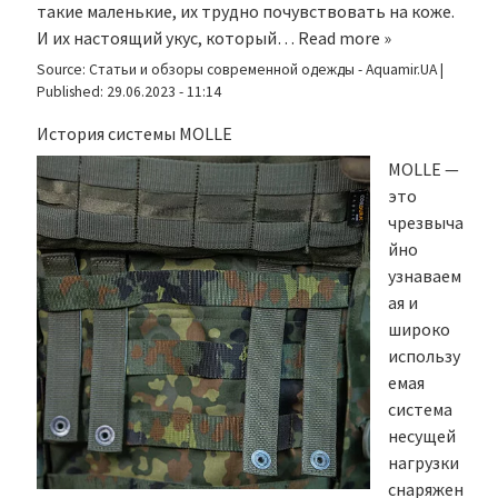
такие маленькие, их трудно почувствовать на коже.
И их настоящий укус, который…
Read more »
Source:
Статьи и обзоры современной одежды - Aquamir.UA
|
Published:
29.06.2023 - 11:14
История системы MOLLE
MOLLE —
это
чрезвыча
йно
узнаваем
ая и
широко
использу
емая
система
несущей
нагрузки
снаряжен