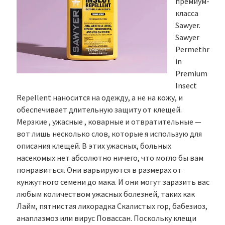
премиум-
класса
Sawyer.
Sawyer
Permethr
in
Premium
Insect
Repellent наносится на одежду, а не на кожу, и
обеспечивает длительную защиту от клещей.
Мерзкие , ужасные , коварные и отвратительные —
вот лишь несколько слов, которые я использую для
описания клещей. В этих ужасных, больных
насекомых нет абсолютно ничего, что могло бы вам
понравиться. Они варьируются в размерах от
кунжутного семени до мака. И они могут заразить вас
любым количеством ужасных болезней, таких как
Лайм, пятнистая лихорадка Скалистых гор, бабезиоз,
анаплазмоз или вирус Повассан. Поскольку клещи