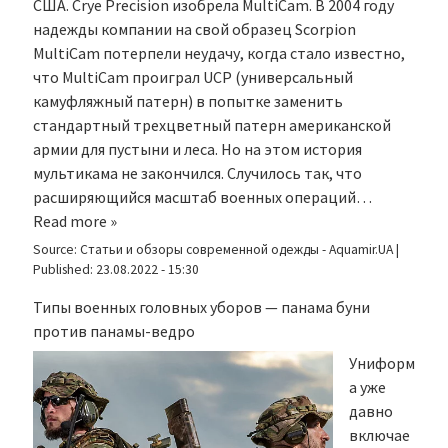
США. Crye Precision изобрела MultiCam. В 2004 году
надежды компании на свой образец Scorpion
MultiCam потерпели неудачу, когда стало известно,
что MultiCam проиграл UCP (универсальный
камуфляжный патерн) в попытке заменить
стандартный трехцветный патерн американской
армии для пустыни и леса. Но на этом история
мультикама не закончился. Случилось так, что
расширяющийся масштаб военных операций…
Read more »
Source:
Статьи и обзоры современной одежды - Aquamir.UA
|
Published:
23.08.2022 - 15:30
Типы военных головных уборов — панама буни
против панамы-ведро
Униформ
а уже
давно
включае