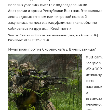
полевых условиях вместе с подразделениями
Австралии и армии Республики Вьетнам. Эти шляпы с
леопардовым пятном или тигровой полосой
закупались на месте, а камуфляжная ткань обычно
собиралась из других…
Read more »
Source:
Статьи и обзоры современной одежды - Aquamir.UA
|
Published:
28.06.2022 - 13:50
Мультикам против Скорпиона W2. В чем разница?
Multicam,
Scorpion
W2 и OCP
использу
ются
настольк
о
взаимоза
меняемо,