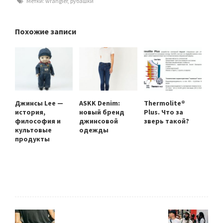
Метки:
wrangler
,
рубашки
Похожие записи
Джинсы Lee —
ASKK Denim:
Thermolite®
история,
новый бренд
Plus. Что за
философия и
джинсовой
зверь такой?
культовые
одежды
продукты