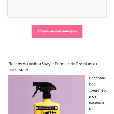
Почему мы любим Sawyer Permethrin Premium от
насекомых
Баллончи
к со
средство
м от
насеком
ых