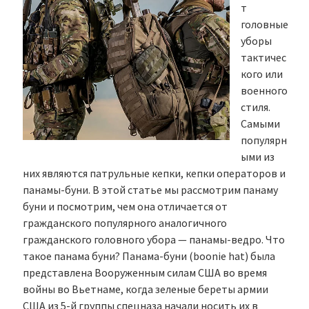
т
головные
уборы
тактичес
кого или
военного
стиля.
Самыми
популярн
ыми из
них являются патрульные кепки, кепки операторов и
панамы-буни. В этой статье мы рассмотрим панаму
буни и посмотрим, чем она отличается от
гражданского популярного аналогичного
гражданского головного убора — панамы-ведро. Что
такое панама буни? Панама-буни (boonie hat) была
представлена Вооруженным силам США во время
войны во Вьетнаме, когда зеленые береты армии
США из 5-й группы спецназа начали носить их в