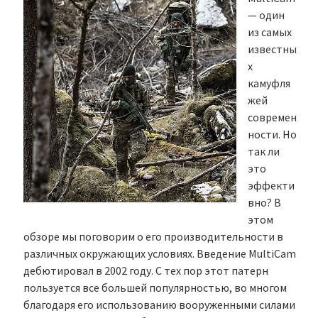
— один
из самых
известны
х
камуфля
жей
современ
ности. Но
так ли
это
эффекти
вно? В
этом
обзоре мы поговорим о его производительности в
различных окружающих условиях. Введение MultiCam
дебютировал в 2002 году. С тех пор этот патерн
пользуется все большей популярностью, во многом
благодаря его использованию вооруженными силами