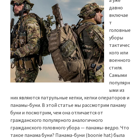
а уже
давно
включае
т
головные
уборы
тактичес
кого или
военного
стиля.
Самыми
популярн
ыми из
них являются патрульные кепки, кепки операторов и
панамы-буни. В этой статье мы рассмотрим панаму
буни и посмотрим, чем она отличается от
гражданского популярного аналогичного
гражданского головного убора — панамы-ведро. Что
такое панама буни? Панама-буни (boonie hat) была