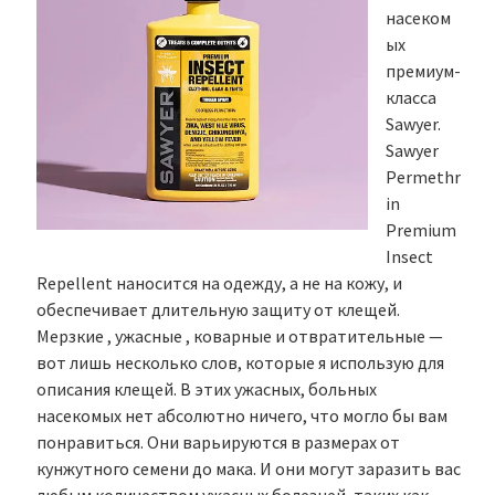
насеком
ых
премиум-
класса
Sawyer.
Sawyer
Permethr
in
Premium
Insect
Repellent наносится на одежду, а не на кожу, и
обеспечивает длительную защиту от клещей.
Мерзкие , ужасные , коварные и отвратительные —
вот лишь несколько слов, которые я использую для
описания клещей. В этих ужасных, больных
насекомых нет абсолютно ничего, что могло бы вам
понравиться. Они варьируются в размерах от
кунжутного семени до мака. И они могут заразить вас
любым количеством ужасных болезней, таких как