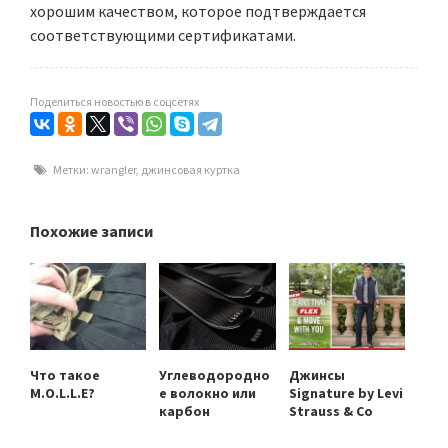
хорошим качеством, которое подтверждается
соответствующими сертификатами.
Поделиться новостью в соцсетях
Метки:
wrangler
,
джинсовая куртка
Похожие записи
Что такое
Углеводородно
Джинсы
M.O.L.L.E?
е волокно или
Signature by Levi
карбон
Strauss & Co