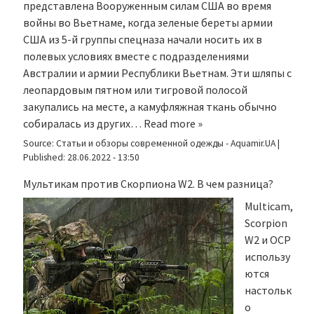
представлена Вооруженным силам США во время
войны во Вьетнаме, когда зеленые береты армии
США из 5-й группы спецназа начали носить их в
полевых условиях вместе с подразделениями
Австралии и армии Республики Вьетнам. Эти шляпы с
леопардовым пятном или тигровой полосой
закупались на месте, а камуфляжная ткань обычно
собиралась из других…
Read more »
Source:
Статьи и обзоры современной одежды - Aquamir.UA
|
Published:
28.06.2022 - 13:50
Мультикам против Скорпиона W2. В чем разница?
Multicam,
Scorpion
W2 и OCP
использу
ются
настольк
о