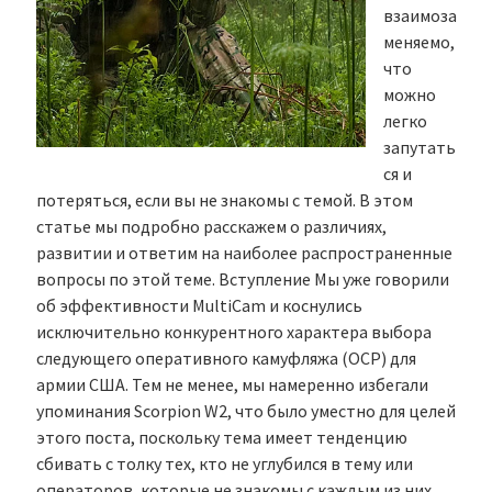
взаимоза
меняемо,
что
можно
легко
запутать
ся и
потеряться, если вы не знакомы с темой. В этом
статье мы подробно расскажем о различиях,
развитии и ответим на наиболее распространенные
вопросы по этой теме. Вступление Мы уже говорили
об эффективности MultiCam и коснулись
исключительно конкурентного характера выбора
следующего оперативного камуфляжа (OCP) для
армии США. Тем не менее, мы намеренно избегали
упоминания Scorpion W2, что было уместно для целей
этого поста, поскольку тема имеет тенденцию
сбивать с толку тех, кто не углубился в тему или
операторов, которые не знакомы с каждым из них.