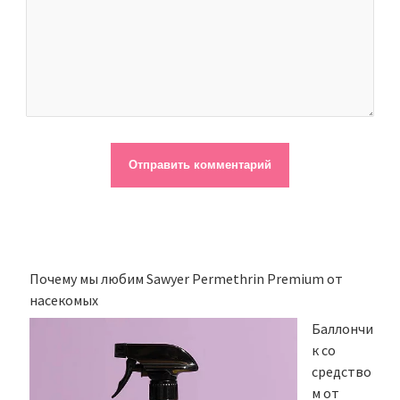
Почему мы любим Sawyer Permethrin Premium от
насекомых
Баллончи
к со
средство
м от