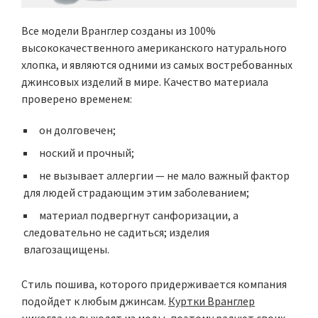
Все модели Вранглер созданы из 100%
высококачественного американского натурального
хлопка, и являются одними из самых востребованных
джинсовых изделий в мире. Качество материала
проверено временем:
он долговечен;
ноский и прочный;
не вызывает аллергии — не мало важный фактор
для людей страдающим этим заболеванием;
материал подвергнут санфоризации, а
следовательно не садиться; изделия
влагозащищены.
Стиль пошива, которого придерживается компания
подойдет к любым джинсам.
Куртки Вранглер
никогда не выходят из моды, поэтому радуют своих