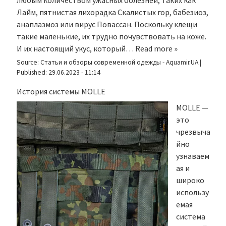
Лайм, пятнистая лихорадка Скалистых гор, бабезиоз,
анаплазмоз или вирус Повассан. Поскольку клещи
такие маленькие, их трудно почувствовать на коже.
И их настоящий укус, который…
Read more »
Source:
Статьи и обзоры современной одежды - Aquamir.UA
|
Published:
29.06.2023 - 11:14
История системы MOLLE
MOLLE —
это
чрезвыча
йно
узнаваем
ая и
широко
использу
емая
система