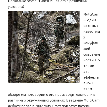
Насколько эффективен MultiCam в различных
условиях?
MultiCam
— один
из самых
известны
х
камуфля
жей
современ
ности. Но
так ли
это
эффекти
вно? В
этом
обзоре мы поговорим о его производительности в
различных окружающих условиях. Введение MultiCam
дебютировал в 2002 году. С тех пор этот патерн