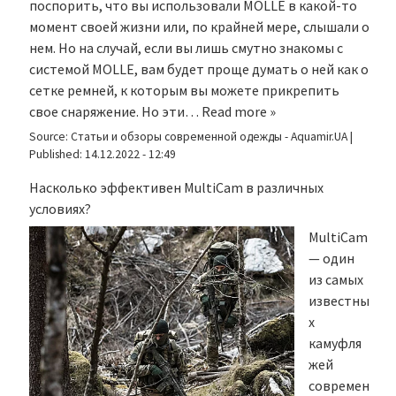
поспорить, что вы использовали MOLLE в какой-то
момент своей жизни или, по крайней мере, слышали о
нем. Но на случай, если вы лишь смутно знакомы с
системой MOLLE, вам будет проще думать о ней как о
сетке ремней, к которым вы можете прикрепить
свое снаряжение. Но эти…
Read more »
Source:
Статьи и обзоры современной одежды - Aquamir.UA
|
Published:
14.12.2022 - 12:49
Насколько эффективен MultiCam в различных
условиях?
MultiCam
— один
из самых
известны
х
камуфля
жей
современ