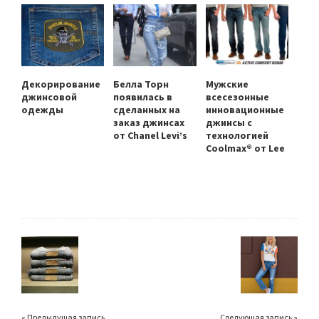
Декорирование
Белла Торн
Мужские
джинсовой
появилась в
всесезонные
одежды
сделанных на
инновационные
заказ джинсах
джинсы с
от Chanel Levi’s
технологией
Coolmax® от Lee
« Предыдущая запись
Следующая запись »