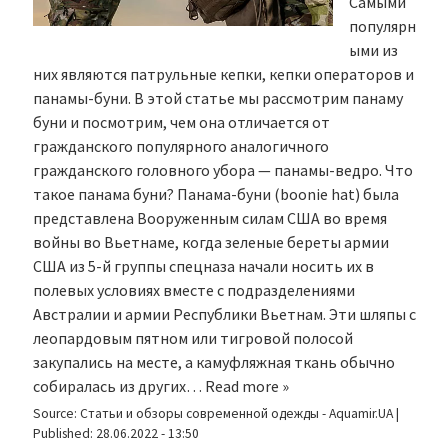
Самыми
популярн
ыми из
них являются патрульные кепки, кепки операторов и
панамы-буни. В этой статье мы рассмотрим панаму
буни и посмотрим, чем она отличается от
гражданского популярного аналогичного
гражданского головного убора — панамы-ведро. Что
такое панама буни? Панама-буни (boonie hat) была
представлена Вооруженным силам США во время
войны во Вьетнаме, когда зеленые береты армии
США из 5-й группы спецназа начали носить их в
полевых условиях вместе с подразделениями
Австралии и армии Республики Вьетнам. Эти шляпы с
леопардовым пятном или тигровой полосой
закупались на месте, а камуфляжная ткань обычно
собиралась из других…
Read more »
Source:
Статьи и обзоры современной одежды - Aquamir.UA
|
Published:
28.06.2022 - 13:50