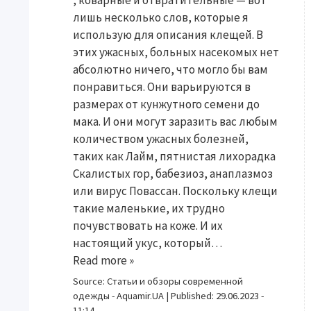
лишь несколько слов, которые я
использую для описания клещей. В
этих ужасных, больных насекомых нет
абсолютно ничего, что могло бы вам
понравиться. Они варьируются в
размерах от кунжутного семени до
мака. И они могут заразить вас любым
количеством ужасных болезней,
таких как Лайм, пятнистая лихорадка
Скалистых гор, бабезиоз, анаплазмоз
или вирус Повассан. Поскольку клещи
такие маленькие, их трудно
почувствовать на коже. И их
настоящий укус, который…
Read more »
Source:
Статьи и обзоры современной
одежды - Aquamir.UA
|
Published:
29.06.2023 -
11:14