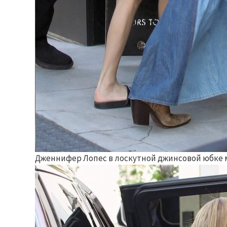
Дженнифер Лопес в лоскутной джинсовой юбке м