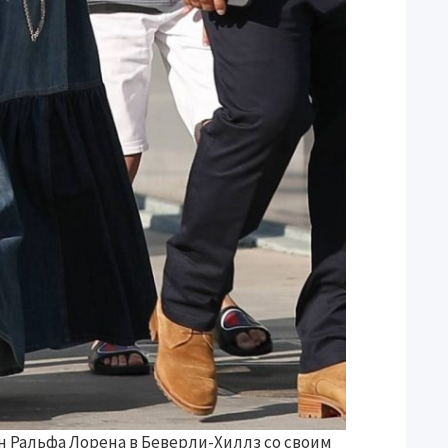
н Ральфа Лорена в Беверли-Хиллз со своим