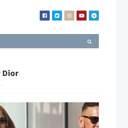
 Dior
м…