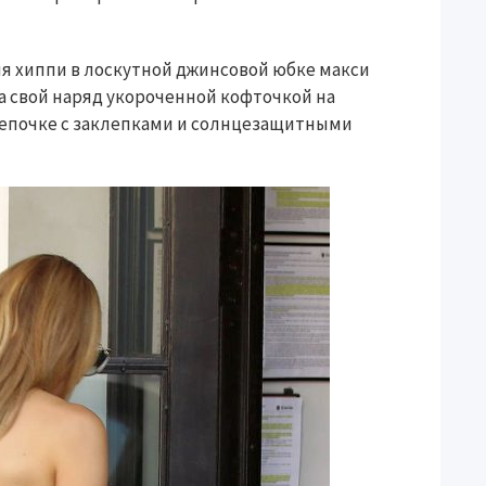
я хиппи в лоскутной джинсовой юбке макси
а свой наряд укороченной кофточкой на
на цепочке с заклепками и солнцезащитными