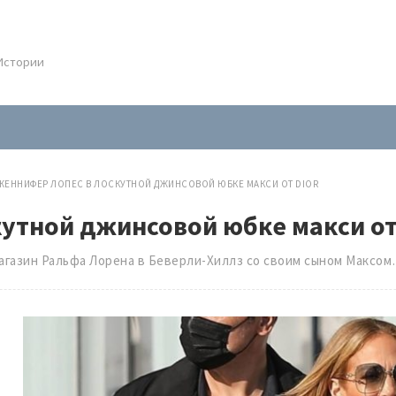
.Истории
ЖЕННИФЕР ЛОПЕС В ЛОСКУТНОЙ ДЖИНСОВОЙ ЮБКЕ МАКСИ ОТ DIOR
утной джинсовой юбке макси от
агазин Ральфа Лорена в Беверли-Хиллз со своим сыном Максо