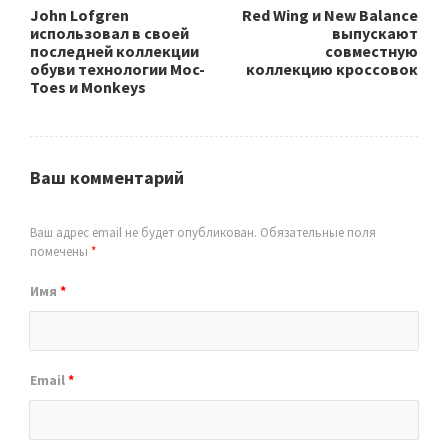
John Lofgren
Red Wing и New Balance
использовал в своей
выпускают
последней коллекции
совместную
обуви технологии Moc-
коллекцию кроссовок
Toes и Monkeys
Ваш комментарий
Ваш адрес email не будет опубликован.
Обязательные поля
помечены
*
Имя
*
Email
*