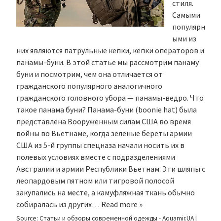
стиля.
Самыми
популярн
ыми из
них являются патрульные кепки, кепки операторов и
панамы-буни. В этой статье мы рассмотрим панаму
буни и посмотрим, чем она отличается от
гражданского популярного аналогичного
гражданского головного убора — панамы-ведро. Что
такое панама буни? Панама-буни (boonie hat) была
представлена Вооруженным силам США во время
войны во Вьетнаме, когда зеленые береты армии
США из 5-й группы спецназа начали носить их в
полевых условиях вместе с подразделениями
Австралии и армии Республики Вьетнам. Эти шляпы с
леопардовым пятном или тигровой полосой
закупались на месте, а камуфляжная ткань обычно
собиралась из других…
Read more »
Source:
Статьи и обзоры современной одежды - Aquamir.UA
|