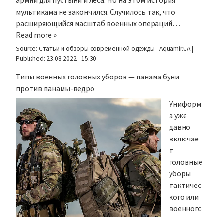
армии для пустыни и леса. Но на этом история
мультикама не закончился. Случилось так, что
расширяющийся масштаб военных операций…
Read more »
Source:
Статьи и обзоры современной одежды - Aquamir.UA
|
Published:
23.08.2022 - 15:30
Типы военных головных уборов — панама буни
против панамы-ведро
Униформ
а уже
давно
включае
т
головные
уборы
тактичес
кого или
военного