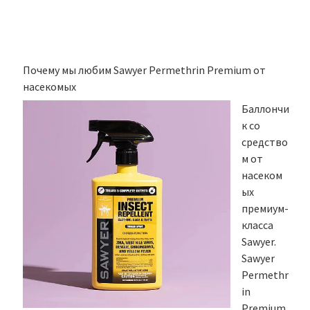
Почему мы любим Sawyer Permethrin Premium от
насекомых
Баллончи
к со
средство
м от
насеком
ых
премиум-
класса
Sawyer.
Sawyer
Permethr
in
Premium