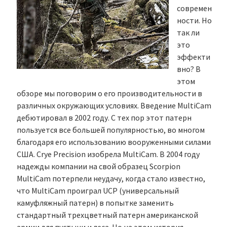
современ
ности. Но
так ли
это
эффекти
вно? В
этом
обзоре мы поговорим о его производительности в
различных окружающих условиях. Введение MultiCam
дебютировал в 2002 году. С тех пор этот патерн
пользуется все большей популярностью, во многом
благодаря его использованию вооруженными силами
США. Crye Precision изобрела MultiCam. В 2004 году
надежды компании на свой образец Scorpion
MultiCam потерпели неудачу, когда стало известно,
что MultiCam проиграл UCP (универсальный
камуфляжный патерн) в попытке заменить
стандартный трехцветный патерн американской