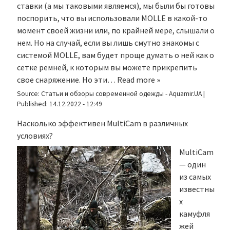
ставки (а мы таковыми являемся), мы были бы готовы
поспорить, что вы использовали MOLLE в какой-то
момент своей жизни или, по крайней мере, слышали о
нем. Но на случай, если вы лишь смутно знакомы с
системой MOLLE, вам будет проще думать о ней как о
сетке ремней, к которым вы можете прикрепить
свое снаряжение. Но эти…
Read more »
Source:
Статьи и обзоры современной одежды - Aquamir.UA
|
Published:
14.12.2022 - 12:49
Насколько эффективен MultiCam в различных
условиях?
MultiCam
— один
из самых
известны
х
камуфля
жей