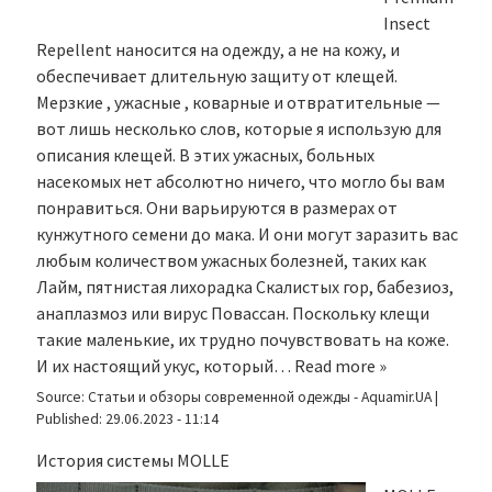
Insect
Repellent наносится на одежду, а не на кожу, и
обеспечивает длительную защиту от клещей.
Мерзкие , ужасные , коварные и отвратительные —
вот лишь несколько слов, которые я использую для
описания клещей. В этих ужасных, больных
насекомых нет абсолютно ничего, что могло бы вам
понравиться. Они варьируются в размерах от
кунжутного семени до мака. И они могут заразить вас
любым количеством ужасных болезней, таких как
Лайм, пятнистая лихорадка Скалистых гор, бабезиоз,
анаплазмоз или вирус Повассан. Поскольку клещи
такие маленькие, их трудно почувствовать на коже.
И их настоящий укус, который…
Read more »
Source:
Статьи и обзоры современной одежды - Aquamir.UA
|
Published:
29.06.2023 - 11:14
История системы MOLLE