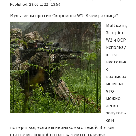
Published:
28.06.2022 - 13:50
Мультикам против Скорпиона W2. В чем разница?
Multicam,
Scorpion
W2 и OCP
использу
ются
настольк
о
взаимоза
меняемо,
что
можно
легко
запутать
ся и
потеряться, если вы не знакомы с темой. В этом
статье мы подробно расскажем о различиях,