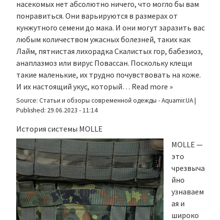
насекомых нет абсолютно ничего, что могло бы вам
понравиться. Они варьируются в размерах от
кунжутного семени до мака. И они могут заразить вас
любым количеством ужасных болезней, таких как
Лайм, пятнистая лихорадка Скалистых гор, бабезиоз,
анаплазмоз или вирус Повассан. Поскольку клещи
такие маленькие, их трудно почувствовать на коже.
И их настоящий укус, который…
Read more »
Source:
Статьи и обзоры современной одежды - Aquamir.UA
|
Published:
29.06.2023 - 11:14
История системы MOLLE
MOLLE —
это
чрезвыча
йно
узнаваем
ая и
широко