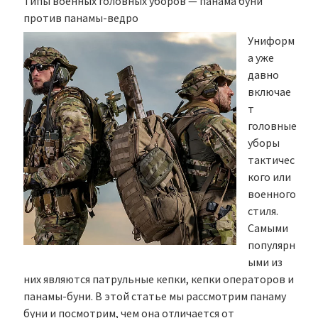
Типы военных головных уборов — панама буни
против панамы-ведро
Униформ
а уже
давно
включае
т
головные
уборы
тактичес
кого или
военного
стиля.
Самыми
популярн
ыми из
них являются патрульные кепки, кепки операторов и
панамы-буни. В этой статье мы рассмотрим панаму
буни и посмотрим, чем она отличается от