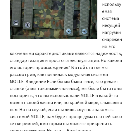
использу
емая
система
несущей
нагрузки
снаряжен
ия. Его
ключевыми характеристиками являются надежность,
стандартизация и простота эксплуатации. Но какова
его история происхождения? В этой статье мы
рассмотрим, как появилась модульная система
MOLLE. Введение Если бы мы были теми, кто делает
ставки (а мы таковыми являемся), мы были бы готовы
поспорить, что вы использовали MOLLE в какой-то
момент своей жизни или, по крайней мере, слышали о
нем. Но на случай, если вы лишь смутно знакомы с
системой MOLLE, вам будет проще думать о ней как о
сетке ремней, к которым вы можете прикрепить
свое снаряжение. Но эти…
Read more »