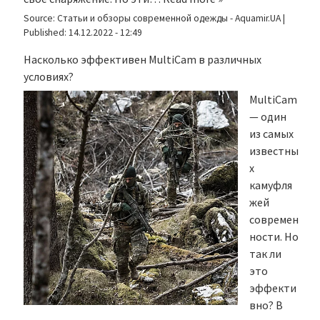
Source:
Статьи и обзоры современной одежды - Aquamir.UA
|
Published:
14.12.2022 - 12:49
Насколько эффективен MultiCam в различных
условиях?
MultiCam
— один
из самых
известны
х
камуфля
жей
современ
ности. Но
так ли
это
эффекти
вно? В