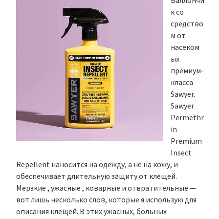
Баллончи
к со
средство
м от
насеком
ых
премиум-
класса
Sawyer.
Sawyer
Permethr
in
Premium
Insect
Repellent наносится на одежду, а не на кожу, и
обеспечивает длительную защиту от клещей.
Мерзкие , ужасные , коварные и отвратительные —
вот лишь несколько слов, которые я использую для
описания клещей. В этих ужасных, больных