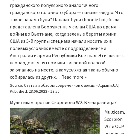
гражданского популярного аналогичного
гражданского головного убора — панамы-ведро. Что
такое панама буни? Панама-буни (boonie hat) была
представлена Вооруженным силам США во время
войны во Вьетнаме, когда зеленые береты армии
США из 5-й группы спецназа начали носить их в
полевых условиях вместе с подразделениями
Австралии и армии Республики Вьетнам. Эти шляпы с
леопардовым пятном или тигровой полосой
закупались на месте, а камуфляжная ткань обычно
собиралась из других…
Read more »
Source:
Статьи и обзоры современной одежды - Aquamir.UA
|
Published:
28.06.2022 - 13:50
Мультикам против Скорпиона W2. В чем разница?
Multicam,
Scorpion
W2 и OCP
использу