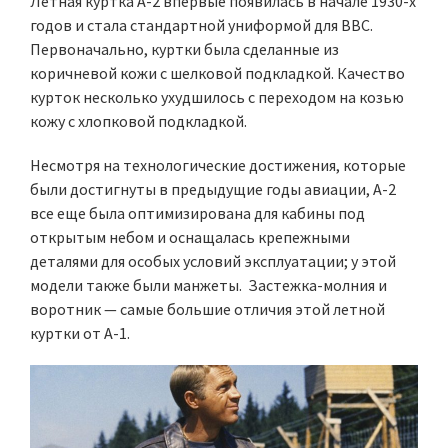
Летная куртка A-2 впервые появилась в начале 1930-х
годов и стала стандартной униформой для ВВС.
Первоначально, куртки была сделанные из
коричневой кожи с шелковой подкладкой. Качество
курток несколько ухудшилось с переходом на козью
кожу с хлопковой подкладкой.
Несмотря на технологические достижения, которые
были достигнуты в предыдущие годы авиации, A-2
все еще была оптимизирована для кабины под
открытым небом и оснащалась крепежными
деталями для особых условий эксплуатации; у этой
модели также были манжеты. Застежка-молния и
воротник — самые большие отличия этой летной
куртки от A-1.