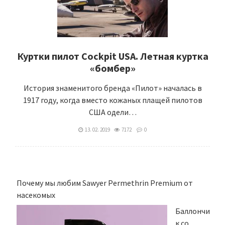
Куртки пилот Cockpit USA. Летная куртка
«бомбер»
История знаменитого бренда «Пилот» началась в
1917 году, когда вместо кожаных плащей пилотов
США одели…
13. 02. 2019
7172
0
Почему мы любим Sawyer Permethrin Premium от
насекомых
Баллончи
к со