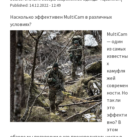
Published:
14.12.2022 - 12:49
Насколько эффективен MultiCam в различных
условиях?
MultiCam
— один
из самых
известны
х
камуфля
жей
современ
ности. Но
так ли
это
эффекти
вно? В
этом
обзоре мы поговорим о его производительности в