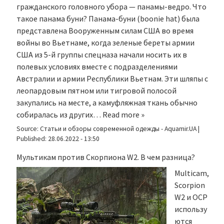
гражданского головного убора — панамы-ведро. Что
такое панама буни? Панама-буни (boonie hat) была
представлена Вооруженным силам США во время
войны во Вьетнаме, когда зеленые береты армии
США из 5-й группы спецназа начали носить их в
полевых условиях вместе с подразделениями
Австралии и армии Республики Вьетнам. Эти шляпы с
леопардовым пятном или тигровой полосой
закупались на месте, а камуфляжная ткань обычно
собиралась из других…
Read more »
Source:
Статьи и обзоры современной одежды - Aquamir.UA
|
Published:
28.06.2022 - 13:50
Мультикам против Скорпиона W2. В чем разница?
Multicam,
Scorpion
W2 и OCP
использу
ются