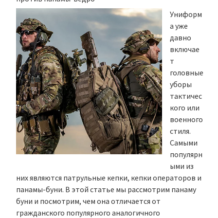
Униформ
а уже
давно
включае
т
головные
уборы
тактичес
кого или
военного
стиля.
Самыми
популярн
ыми из
них являются патрульные кепки, кепки операторов и
панамы-буни. В этой статье мы рассмотрим панаму
буни и посмотрим, чем она отличается от
гражданского популярного аналогичного