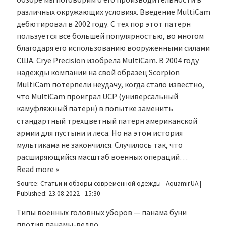
различных окружающих условиях. Введение MultiCam
дебютировал в 2002 году. С тех пор этот патерн
пользуется все большей популярностью, во многом
благодаря его использованию вооруженными силами
США. Crye Precision изобрела MultiCam. В 2004 году
надежды компании на свой образец Scorpion
MultiCam потерпели неудачу, когда стало известно,
что MultiCam проиграл UCP (универсальный
камуфляжный патерн) в попытке заменить
стандартный трехцветный патерн американской
армии для пустыни и леса. Но на этом история
мультикама не закончился. Случилось так, что
расширяющийся масштаб военных операций…
Read more »
Source:
Статьи и обзоры современной одежды - Aquamir.UA
|
Published:
23.08.2022 - 15:30
Типы военных головных уборов — панама буни
против панамы-ведро