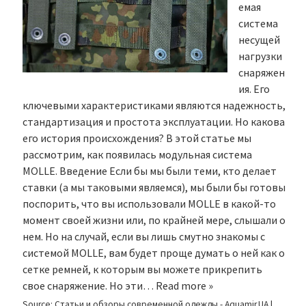
емая
система
несущей
нагрузки
снаряжен
ия. Его
ключевыми характеристиками являются надежность,
стандартизация и простота эксплуатации. Но какова
его история происхождения? В этой статье мы
рассмотрим, как появилась модульная система
MOLLE. Введение Если бы мы были теми, кто делает
ставки (а мы таковыми являемся), мы были бы готовы
поспорить, что вы использовали MOLLE в какой-то
момент своей жизни или, по крайней мере, слышали о
нем. Но на случай, если вы лишь смутно знакомы с
системой MOLLE, вам будет проще думать о ней как о
сетке ремней, к которым вы можете прикрепить
свое снаряжение. Но эти…
Read more »
Source:
Статьи и обзоры современной одежды - Aquamir.UA
|