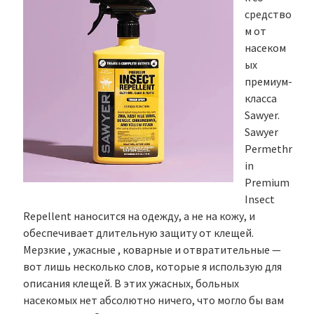
средство
м от
насеком
ых
премиум-
класса
Sawyer.
Sawyer
Permethr
in
Premium
Insect
Repellent наносится на одежду, а не на кожу, и
обеспечивает длительную защиту от клещей.
Мерзкие , ужасные , коварные и отвратительные —
вот лишь несколько слов, которые я использую для
описания клещей. В этих ужасных, больных
насекомых нет абсолютно ничего, что могло бы вам