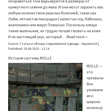
понравиться. Они варьируются в размерах от
кунжутного семени до мака. И они могут заразить вас
любым количеством ужасных болезней, таких как
Лайм, пятнистая лихорадка Скалистых гор, бабезиоз,
анаплазмоз или вирус Повассан. Поскольку клещи
такие маленькие, их трудно почувствовать на коже.
И их настоящий укус, который…
Read more »
Source:
Статьи и обзоры современной одежды - Aquamir.UA
|
Published:
29.06.2023 - 11:14
История системы MOLLE
MOLLE —
это
чрезвыча
йно
узнаваем
ая и
широко
использу