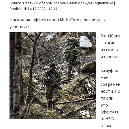
Source:
Статьи и обзоры современной одежды - Aquamir.UA
|
Published:
14.12.2022 - 12:49
Насколько эффективен MultiCam в различных
условиях?
MultiCam
— один
из самых
известны
х
камуфля
жей
современ
ности. Но
так ли
это
эффекти
вно? В
этом