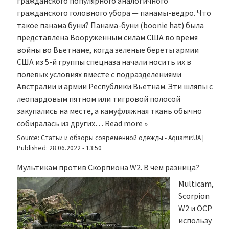
гражданского популярного аналогичного
гражданского головного убора — панамы-ведро. Что
такое панама буни? Панама-буни (boonie hat) была
представлена Вооруженным силам США во время
войны во Вьетнаме, когда зеленые береты армии
США из 5-й группы спецназа начали носить их в
полевых условиях вместе с подразделениями
Австралии и армии Республики Вьетнам. Эти шляпы с
леопардовым пятном или тигровой полосой
закупались на месте, а камуфляжная ткань обычно
собиралась из других…
Read more »
Source:
Статьи и обзоры современной одежды - Aquamir.UA
|
Published:
28.06.2022 - 13:50
Мультикам против Скорпиона W2. В чем разница?
Multicam,
Scorpion
W2 и OCP
использу