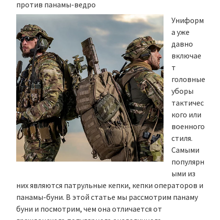
против панамы-ведро
Униформ
а уже
давно
включае
т
головные
уборы
тактичес
кого или
военного
стиля.
Самыми
популярн
ыми из
них являются патрульные кепки, кепки операторов и
панамы-буни. В этой статье мы рассмотрим панаму
буни и посмотрим, чем она отличается от