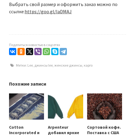
Выбрать свой размер и оформить заказ можно по
ссылке:
https://goo.gl/IaDMAJ
Поделиться новостью в соцсетях
Метки:
Lee
,
джинсы lee
,
женские джинсы
,
карго
Похожие записи
Cotton
Arpenteur
Сортовой кофе.
Incorporated и
добавил яркие
Поставка с США