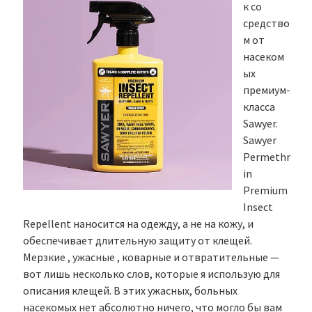
к со
средство
м от
насеком
ых
премиум-
класса
Sawyer.
Sawyer
Permethr
in
Premium
Insect
Repellent наносится на одежду, а не на кожу, и
обеспечивает длительную защиту от клещей.
Мерзкие , ужасные , коварные и отвратительные —
вот лишь несколько слов, которые я использую для
описания клещей. В этих ужасных, больных
насекомых нет абсолютно ничего, что могло бы вам