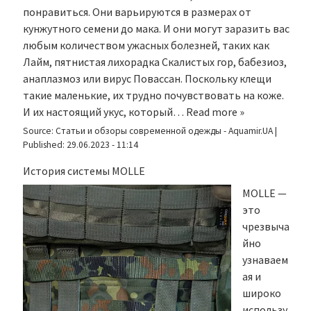
понравиться. Они варьируются в размерах от
кунжутного семени до мака. И они могут заразить вас
любым количеством ужасных болезней, таких как
Лайм, пятнистая лихорадка Скалистых гор, бабезиоз,
анаплазмоз или вирус Повассан. Поскольку клещи
такие маленькие, их трудно почувствовать на коже.
И их настоящий укус, который…
Read more »
Source:
Статьи и обзоры современной одежды - Aquamir.UA
|
Published:
29.06.2023 - 11:14
История системы MOLLE
MOLLE —
это
чрезвыча
йно
узнаваем
ая и
широко
использу