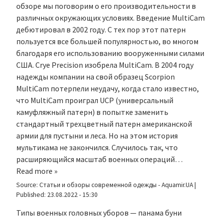
обзоре мы поговорим о его производительности в
различных окружающих условиях. Введение MultiCam
дебютировал в 2002 году. С тех пор этот патерн
пользуется все большей популярностью, во многом
благодаря его использованию вооруженными силами
США. Crye Precision изобрела MultiCam. В 2004 году
надежды компании на свой образец Scorpion
MultiCam потерпели неудачу, когда стало известно,
что MultiCam проиграл UCP (универсальный
камуфляжный патерн) в попытке заменить
стандартный трехцветный патерн американской
армии для пустыни и леса. Но на этом история
мультикама не закончился. Случилось так, что
расширяющийся масштаб военных операций…
Read more »
Source:
Статьи и обзоры современной одежды - Aquamir.UA
|
Published:
23.08.2022 - 15:30
Типы военных головных уборов — панама буни