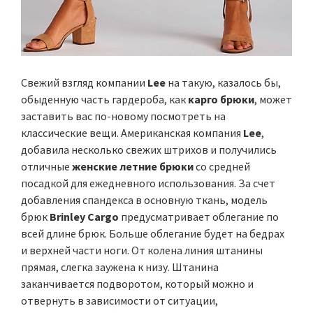
Свежий взгляд компании
Lee
на такую, казалось бы,
обыденную часть гардероба, как
карго брюки
, может
заставить вас по-новому посмотреть на
классические вещи. Американская компания
Lee
,
добавила несколько свежих штрихов и получились
отличные
женские летние брюки
со средней
посадкой для ежедневного использования. За счет
добавления спандекса в основную ткань, модель
брюк
Brinley Cargo
предусматривает облегание по
всей длине брюк. Больше облегание будет на бедрах
и верхней части ноги. От колена линия штанины
прямая, слегка заужена к низу. Штанина
заканчивается подворотом, который можно и
отвернуть в зависимости от ситуации,