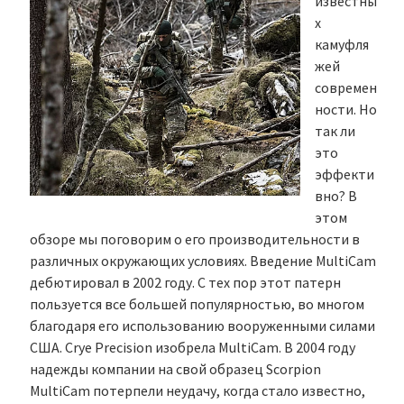
известны
х
камуфля
жей
современ
ности. Но
так ли
это
эффекти
вно? В
этом
обзоре мы поговорим о его производительности в
различных окружающих условиях. Введение MultiCam
дебютировал в 2002 году. С тех пор этот патерн
пользуется все большей популярностью, во многом
благодаря его использованию вооруженными силами
США. Crye Precision изобрела MultiCam. В 2004 году
надежды компании на свой образец Scorpion
MultiCam потерпели неудачу, когда стало известно,