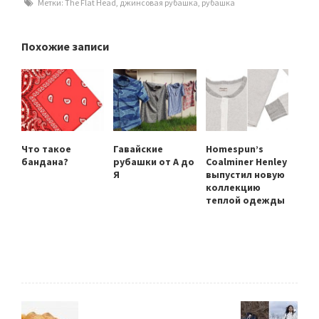
Метки:
The Flat Head
,
джинсовая рубашка
,
рубашка
Похожие записи
Что такое
Гавайские
Homespun’s
бандана?
рубашки от А до
Coalminer Henley
Я
выпустил новую
коллекцию
теплой одежды