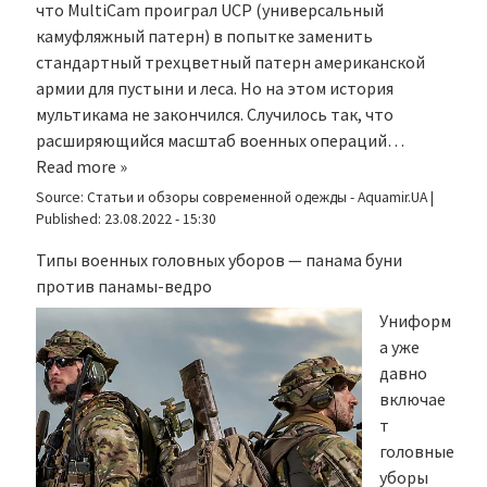
что MultiCam проиграл UCP (универсальный
камуфляжный патерн) в попытке заменить
стандартный трехцветный патерн американской
армии для пустыни и леса. Но на этом история
мультикама не закончился. Случилось так, что
расширяющийся масштаб военных операций…
Read more »
Source:
Статьи и обзоры современной одежды - Aquamir.UA
|
Published:
23.08.2022 - 15:30
Типы военных головных уборов — панама буни
против панамы-ведро
Униформ
а уже
давно
включае
т
головные
уборы