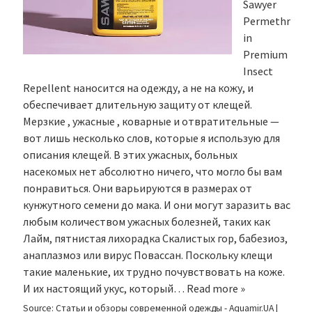
Sawyer
Permethr
in
Premium
Insect
Repellent наносится на одежду, а не на кожу, и
обеспечивает длительную защиту от клещей.
Мерзкие , ужасные , коварные и отвратительные —
вот лишь несколько слов, которые я использую для
описания клещей. В этих ужасных, больных
насекомых нет абсолютно ничего, что могло бы вам
понравиться. Они варьируются в размерах от
кунжутного семени до мака. И они могут заразить вас
любым количеством ужасных болезней, таких как
Лайм, пятнистая лихорадка Скалистых гор, бабезиоз,
анаплазмоз или вирус Повассан. Поскольку клещи
такие маленькие, их трудно почувствовать на коже.
И их настоящий укус, который…
Read more »
Source:
Статьи и обзоры современной одежды - Aquamir.UA
|