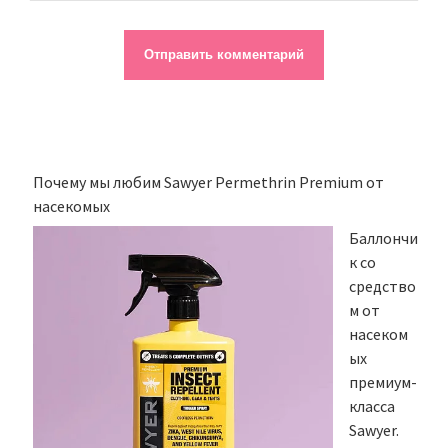
Почему мы любим Sawyer Permethrin Premium от
насекомых
Баллончи
к со
средство
м от
насеком
ых
премиум-
класса
Sawyer.