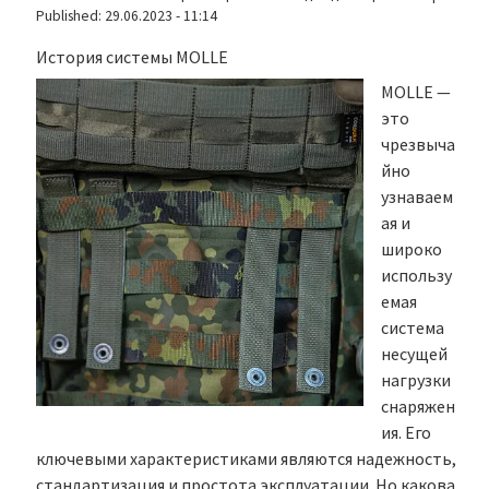
Published:
29.06.2023 - 11:14
История системы MOLLE
MOLLE —
это
чрезвыча
йно
узнаваем
ая и
широко
использу
емая
система
несущей
нагрузки
снаряжен
ия. Его
ключевыми характеристиками являются надежность,
стандартизация и простота эксплуатации. Но какова