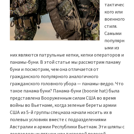
тактичес
кого или
военного
стиля.
Самыми
популярн
ыми из
них являются патрульные кепки, кепки операторов и
панамы-буни. В этой статье мы рассмотрим панаму
буни и посмотрим, чем она отличается от
гражданского популярного аналогичного
гражданского головного убора — панамы-ведро. Что
такое панама буни? Панама-буни (boonie hat) была
представлена Вооруженным силам США во время
войны во Вьетнаме, когда зеленые береты армии
США из 5-й группы спецназа начали носить их в
полевых условиях вместе с подразделениями
Австралии и армии Республики Вьетнам. Эти шляпы с
леопардовым пятном или тигровой полосой