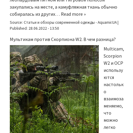
закупались на месте, а камуфляжная ткань обычно
собиралась из других…
Read more »
Source:
Статьи и обзоры современной одежды - Aquamir.UA
|
Published:
28.06.2022 - 13:50
Мультикам против Скорпиона W2. В чем разница?
Multicam,
Scorpion
W2 и OCP
использу
ются
настольк
о
взаимоза
меняемо,
что
можно
легко