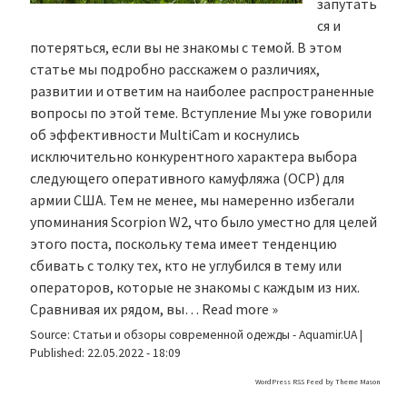
запутать
ся и
потеряться, если вы не знакомы с темой. В этом
статье мы подробно расскажем о различиях,
развитии и ответим на наиболее распространенные
вопросы по этой теме. Вступление Мы уже говорили
об эффективности MultiCam и коснулись
исключительно конкурентного характера выбора
следующего оперативного камуфляжа (OCP) для
армии США. Тем не менее, мы намеренно избегали
упоминания Scorpion W2, что было уместно для целей
этого поста, поскольку тема имеет тенденцию
сбивать с толку тех, кто не углубился в тему или
операторов, которые не знакомы с каждым из них.
Сравнивая их рядом, вы…
Read more »
Source:
Статьи и обзоры современной одежды - Aquamir.UA
|
Published:
22.05.2022 - 18:09
WordPress RSS Feed by
Theme Mason