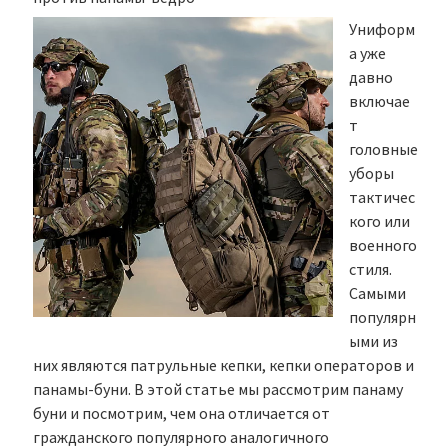
Униформ
а уже
давно
включае
т
головные
уборы
тактичес
кого или
военного
стиля.
Самыми
популярн
ыми из
них являются патрульные кепки, кепки операторов и
панамы-буни. В этой статье мы рассмотрим панаму
буни и посмотрим, чем она отличается от
гражданского популярного аналогичного