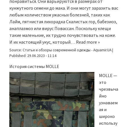
понравиться. Они варьируются в размерах от
кунжутного семени до мака. И они могут заразить вас
любым количеством ужасных болезней, таких как
Лайм, пятнистая лихорадка Скалистых гор, бабезиоз,
анаплазмоз или вирус Повассан. Поскольку клещи
такие маленькие, их трудно почувствовать на коже.
И их настоящий укус, который…
Read more »
Source:
Статьи и обзоры современной одежды - Aquamir.UA
|
Published:
29.06.2023 - 11:14
История системы MOLLE
MOLLE —
это
чрезвыча
йно
узнаваем
ая и
широко
использу