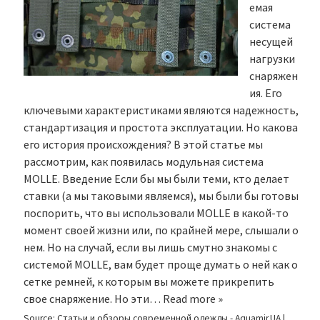
емая
система
несущей
нагрузки
снаряжен
ия. Его
ключевыми характеристиками являются надежность,
стандартизация и простота эксплуатации. Но какова
его история происхождения? В этой статье мы
рассмотрим, как появилась модульная система
MOLLE. Введение Если бы мы были теми, кто делает
ставки (а мы таковыми являемся), мы были бы готовы
поспорить, что вы использовали MOLLE в какой-то
момент своей жизни или, по крайней мере, слышали о
нем. Но на случай, если вы лишь смутно знакомы с
системой MOLLE, вам будет проще думать о ней как о
сетке ремней, к которым вы можете прикрепить
свое снаряжение. Но эти…
Read more »
Source:
Статьи и обзоры современной одежды - Aquamir.UA
|