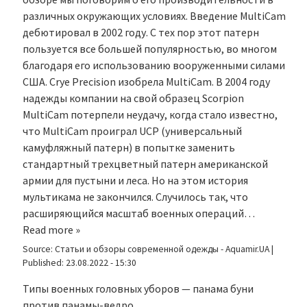
различных окружающих условиях. Введение MultiCam
дебютировал в 2002 году. С тех пор этот патерн
пользуется все большей популярностью, во многом
благодаря его использованию вооруженными силами
США. Crye Precision изобрела MultiCam. В 2004 году
надежды компании на свой образец Scorpion
MultiCam потерпели неудачу, когда стало известно,
что MultiCam проиграл UCP (универсальный
камуфляжный патерн) в попытке заменить
стандартный трехцветный патерн американской
армии для пустыни и леса. Но на этом история
мультикама не закончился. Случилось так, что
расширяющийся масштаб военных операций…
Read more »
Source:
Статьи и обзоры современной одежды - Aquamir.UA
|
Published:
23.08.2022 - 15:30
Типы военных головных уборов — панама буни
против панамы-ведро