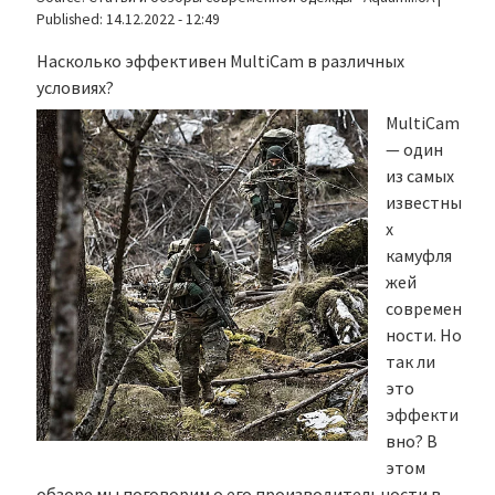
Published:
14.12.2022 - 12:49
Насколько эффективен MultiCam в различных
условиях?
MultiCam
— один
из самых
известны
х
камуфля
жей
современ
ности. Но
так ли
это
эффекти
вно? В
этом
обзоре мы поговорим о его производительности в