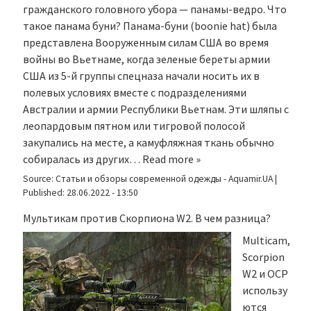
гражданского головного убора — панамы-ведро. Что
такое панама буни? Панама-буни (boonie hat) была
представлена Вооруженным силам США во время
войны во Вьетнаме, когда зеленые береты армии
США из 5-й группы спецназа начали носить их в
полевых условиях вместе с подразделениями
Австралии и армии Республики Вьетнам. Эти шляпы с
леопардовым пятном или тигровой полосой
закупались на месте, а камуфляжная ткань обычно
собиралась из других…
Read more »
Source:
Статьи и обзоры современной одежды - Aquamir.UA
|
Published:
28.06.2022 - 13:50
Мультикам против Скорпиона W2. В чем разница?
Multicam,
Scorpion
W2 и OCP
использу
ются