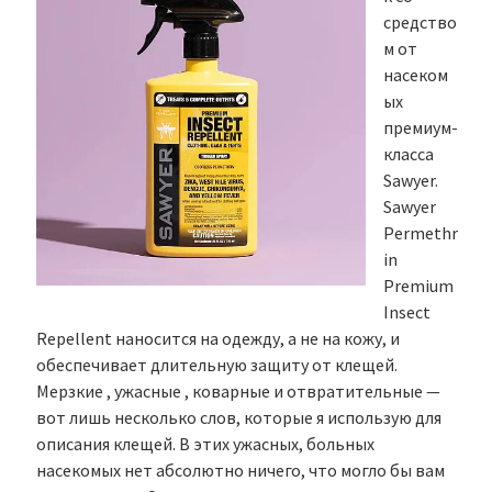
средство
м от
насеком
ых
премиум-
класса
Sawyer.
Sawyer
Permethr
in
Premium
Insect
Repellent наносится на одежду, а не на кожу, и
обеспечивает длительную защиту от клещей.
Мерзкие , ужасные , коварные и отвратительные —
вот лишь несколько слов, которые я использую для
описания клещей. В этих ужасных, больных
насекомых нет абсолютно ничего, что могло бы вам