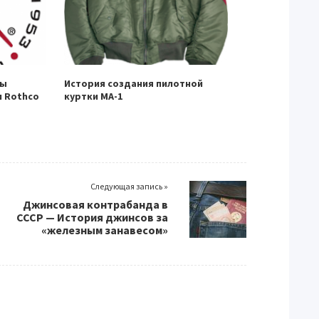
ры
История создания пилотной
 Rothco
куртки МА-1
Следующая запись »
Джинсовая контрабанда в
СССР — История джинсов за
«железным занавесом»