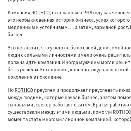
Компания
ROTHCO
, основанная в 1919 году как челов
это необыкновенная история бизнеса, успех которого
медленным и устойчивым. … а затем, взрывной рост. 
бизнес.
Это не значит, что у него не было своей доли семейно
люди с сильными личностями имели очень решительн
должна идти компания. Иногда мужчины могли решить
быть решены. Его влияние, конечно, ощущалось всей с
поколения в поколение.
Но
ROTHCO
преуспел и продолжает преуспевать из-з
между людьми, которые начали бизнес, а затем помог
сыновьями, свекор работает с зятем. Братья работаю
существовали между этими людьми, помогли ROTHCO с
момента стать многомиллионной компанией, которой 