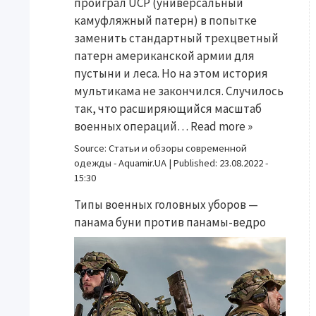
проиграл UCP (универсальный
камуфляжный патерн) в попытке
заменить стандартный трехцветный
патерн американской армии для
пустыни и леса. Но на этом история
мультикама не закончился. Случилось
так, что расширяющийся масштаб
военных операций…
Read more »
Source:
Статьи и обзоры современной
одежды - Aquamir.UA
|
Published:
23.08.2022 -
15:30
Типы военных головных уборов —
панама буни против панамы-ведро