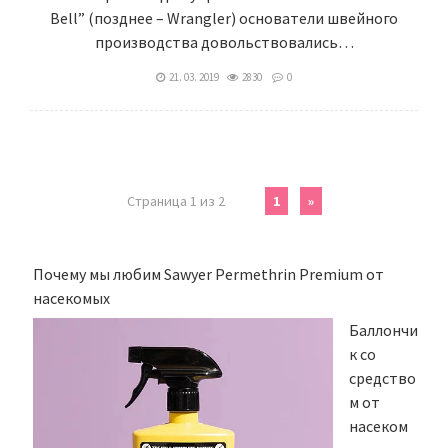
Bell” (позднее – Wrangler) основатели швейного
производства довольствовались…
21. 03. 2019
2830
0
Страница 1 из 2
1
»
Почему мы любим Sawyer Permethrin Premium от
насекомых
Баллончи
к со
средство
м от
насеком