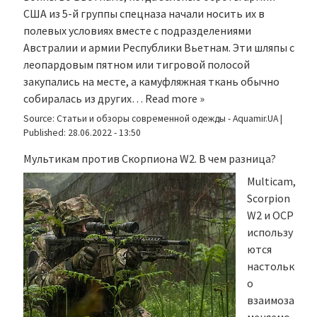
США из 5-й группы спецназа начали носить их в
полевых условиях вместе с подразделениями
Австралии и армии Республики Вьетнам. Эти шляпы с
леопардовым пятном или тигровой полосой
закупались на месте, а камуфляжная ткань обычно
собиралась из других…
Read more »
Source:
Статьи и обзоры современной одежды - Aquamir.UA
|
Published:
28.06.2022 - 13:50
Мультикам против Скорпиона W2. В чем разница?
Multicam,
Scorpion
W2 и OCP
использу
ются
настольк
о
взаимоза