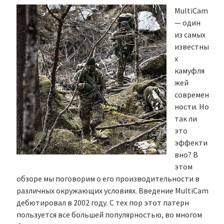
MultiCam
— один
из самых
известны
х
камуфля
жей
современ
ности. Но
так ли
это
эффекти
вно? В
этом
обзоре мы поговорим о его производительности в
различных окружающих условиях. Введение MultiCam
дебютировал в 2002 году. С тех пор этот патерн
пользуется все большей популярностью, во многом