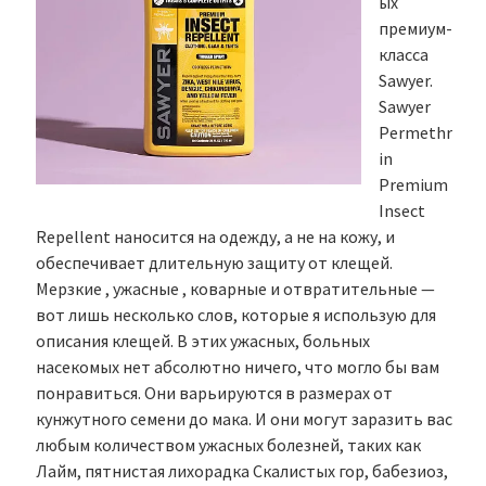
ых
премиум-
класса
Sawyer.
Sawyer
Permethr
in
Premium
Insect
Repellent наносится на одежду, а не на кожу, и
обеспечивает длительную защиту от клещей.
Мерзкие , ужасные , коварные и отвратительные —
вот лишь несколько слов, которые я использую для
описания клещей. В этих ужасных, больных
насекомых нет абсолютно ничего, что могло бы вам
понравиться. Они варьируются в размерах от
кунжутного семени до мака. И они могут заразить вас
любым количеством ужасных болезней, таких как
Лайм, пятнистая лихорадка Скалистых гор, бабезиоз,