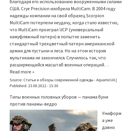
благодаря его использованию вооруженными силами
США. Crye Precision изобрела MultiCam. В 2004 году
надежды компании на свой образец Scorpion
MultiCam потерпели неудачу, когда стало известно,
что MultiCam проиграл UCP (универсальный
камуфляжный патерн) в попытке заменить
стандартный трехцветный патерн американской
армии для пустыни и леса. Но на этом история
мультикама не закончился. Случилось так, что
расширяющийся масштаб военных операций…
Read more »
Source:
Статьи и обзоры современной одежды - Aquamir.UA
|
Published:
23.08.2022 - 15:30
Типы военных головных уборов — панама буни
против панамы-ведро
Униформ
а уже
давно