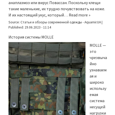
анаплазмоз или вирус Повассан. Поскольку клещи
такие маленькие, их трудно почувствовать на коже.
И их настоящий укус, который…
Read more »
Source:
Статьи и обзоры современной одежды - Aquamir.UA
|
Published:
29.06.2023 - 11:14
История системы MOLLE
MOLLE —
это
чрезвыча
йно
узнаваем
ая и
широко
использу
емая
система
несущей
нагрузки