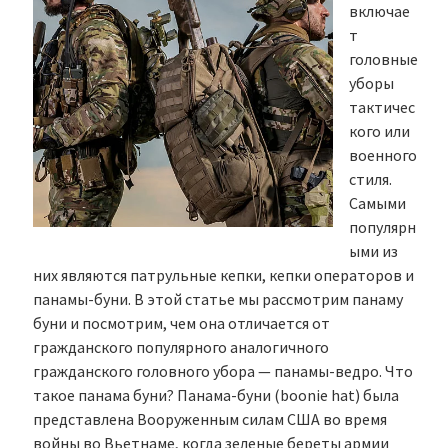
включае
т
головные
уборы
тактичес
кого или
военного
стиля.
Самыми
популярн
ыми из
них являются патрульные кепки, кепки операторов и
панамы-буни. В этой статье мы рассмотрим панаму
буни и посмотрим, чем она отличается от
гражданского популярного аналогичного
гражданского головного убора — панамы-ведро. Что
такое панама буни? Панама-буни (boonie hat) была
представлена Вооруженным силам США во время
войны во Вьетнаме, когда зеленые береты армии