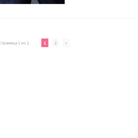
Страница 1 из 2
1
2
»