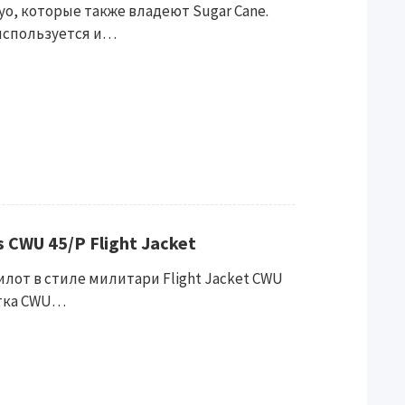
oyo, которые также владеют Sugar Cane.
используется и…
s CWU 45/P Flight Jacket
лот в стиле милитари Flight Jacket CWU
уртка CWU…