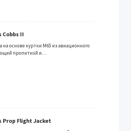
s Cobbs II
на на основе куртки М65 из авиационного
ающей пропиткой и…
s Prop Flight Jacket