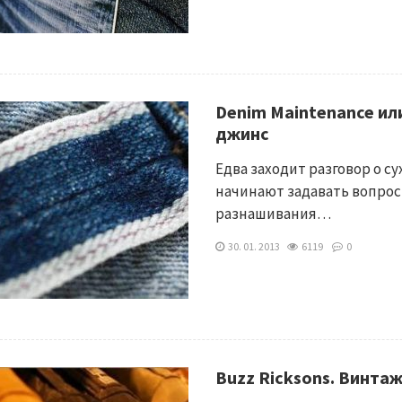
Denim Maintenance ил
джинс
Едва заходит разговор о 
начинают задавать вопрос
разнашивания…
30. 01. 2013
6119
0
Buzz Ricksons. Винтаж