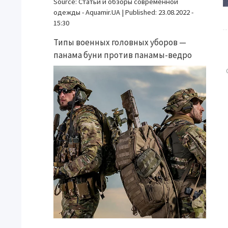
Source:
Статьи и обзоры современной
одежды - Aquamir.UA
|
Published:
23.08.2022 -
15:30
Типы военных головных уборов —
панама буни против панамы-ведро