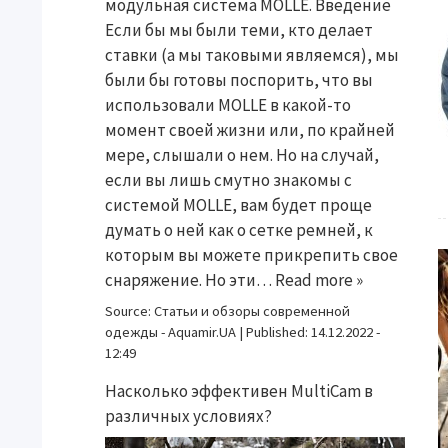
модульная система MOLLE. Введение
Если бы мы были теми, кто делает
ставки (а мы таковыми являемся), мы
были бы готовы поспорить, что вы
использовали MOLLE в какой-то
момент своей жизни или, по крайней
мере, слышали о нем. Но на случай,
если вы лишь смутно знакомы с
системой MOLLE, вам будет проще
думать о ней как о сетке ремней, к
которым вы можете прикрепить свое
снаряжение. Но эти…
Read more »
Source:
Статьи и обзоры современной
одежды - Aquamir.UA
|
Published:
14.12.2022 -
12:49
Насколько эффективен MultiCam в
различных условиях?