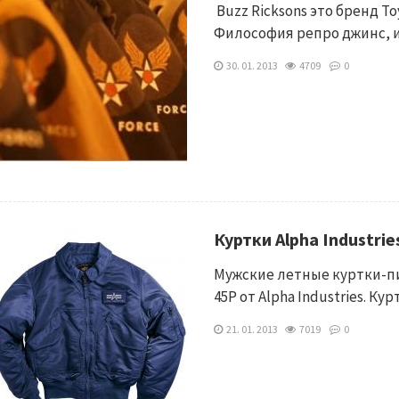
Buzz Ricksons это бренд T
Философия репро джинс, 
30. 01. 2013
4709
0
Куртки Alpha Industrie
Мужские летные куртки-пи
45P от Alpha Industries. К
21. 01. 2013
7019
0