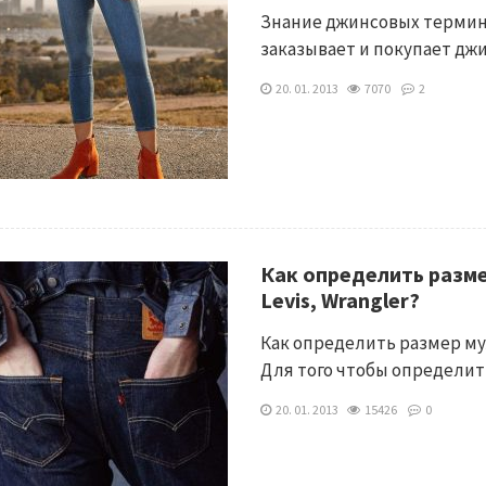
Знание джинсовых термино
заказывает и покупает д
20. 01. 2013
7070
2
Как определить разме
Levis, Wrangler?
Как определить размер му
Для того чтобы определи
20. 01. 2013
15426
0