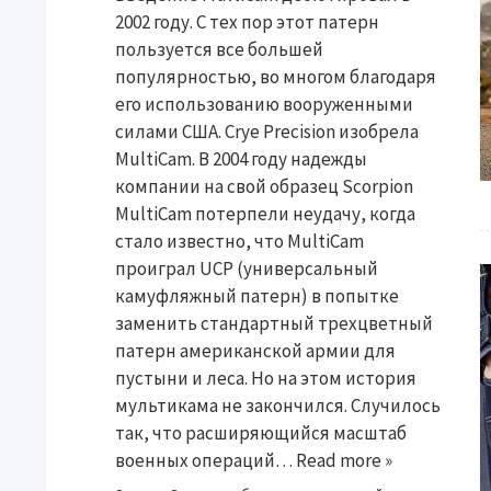
2002 году. С тех пор этот патерн
пользуется все большей
популярностью, во многом благодаря
его использованию вооруженными
силами США. Crye Precision изобрела
MultiCam. В 2004 году надежды
компании на свой образец Scorpion
MultiCam потерпели неудачу, когда
стало известно, что MultiCam
проиграл UCP (универсальный
камуфляжный патерн) в попытке
заменить стандартный трехцветный
патерн американской армии для
пустыни и леса. Но на этом история
мультикама не закончился. Случилось
так, что расширяющийся масштаб
военных операций…
Read more »