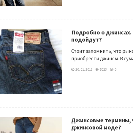
Подробно о джинсах.
подойдут?
Стоит запомнить, что рыно
приобрести джинсы. В су
20. 01. 2013
5023
0
Джинсовые термины, 
джинсовой моде?