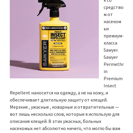
к со
средство
м от
насеком
ых
премиум-
класса
Sawyer.
Sawyer
Permethr
in
Premium
Insect
Repellent наносится на одежду, а не на кожу, и
обеспечивает длительную защиту от клещей.
Мерзкие , ужасные , коварные и отвратительные —
вот лишь несколько слов, которые я использую для
описания клещей. В этих ужасных, больных
насекомых нет абсолютно ничего, что могло бы вам