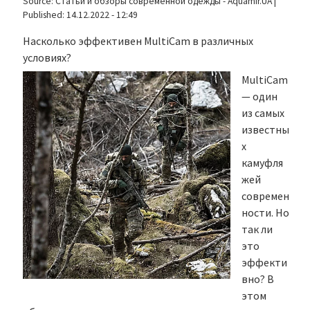
Source:
Статьи и обзоры современной одежды - Aquamir.UA
|
Published:
14.12.2022 - 12:49
Насколько эффективен MultiCam в различных
условиях?
MultiCam
— один
из самых
известны
х
камуфля
жей
современ
ности. Но
так ли
это
эффекти
вно? В
этом