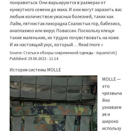
понравиться. Они варьируются в размерах от
кунжутного семени до мака. И они могут заразить вас
любым количеством ужасных болезней, таких как
Лайм, пятнистая лихорадка Скалистых гор, бабезиоз,
анаплазмоз или вирус Повассан. Поскольку клещи
такие маленькие, их трудно почувствовать на коже.
И их настоящий укус, который…
Read more »
Source:
Статьи и обзоры современной одежды - Aquamir.UA
|
Published:
29.06.2023 - 11:14
История системы MOLLE
MOLLE —
это
чрезвыча
йно
узнаваем
ая и
широко
использу