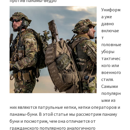
против панамы-ведро
Униформ
а уже
давно
включае
т
головные
уборы
тактичес
кого или
военного
стиля.
Самыми
популярн
ыми из
них являются патрульные кепки, кепки операторов и
панамы-буни. В этой статье мы рассмотрим панаму
буни и посмотрим, чем она отличается от
гражданского популярного аналогичного