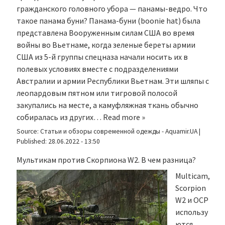
гражданского головного убора — панамы-ведро. Что
такое панама буни? Панама-буни (boonie hat) была
представлена Вооруженным силам США во время
войны во Вьетнаме, когда зеленые береты армии
США из 5-й группы спецназа начали носить их в
полевых условиях вместе с подразделениями
Австралии и армии Республики Вьетнам. Эти шляпы с
леопардовым пятном или тигровой полосой
закупались на месте, а камуфляжная ткань обычно
собиралась из других…
Read more »
Source:
Статьи и обзоры современной одежды - Aquamir.UA
|
Published:
28.06.2022 - 13:50
Мультикам против Скорпиона W2. В чем разница?
Multicam,
Scorpion
W2 и OCP
использу
ются