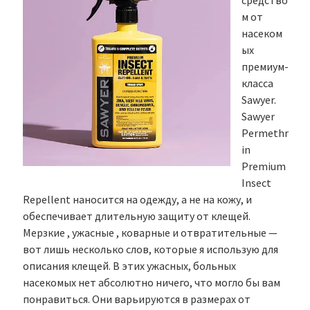
средство
м от
насеком
ых
премиум-
класса
Sawyer.
Sawyer
Permethr
in
Premium
Insect
Repellent наносится на одежду, а не на кожу, и
обеспечивает длительную защиту от клещей.
Мерзкие , ужасные , коварные и отвратительные —
вот лишь несколько слов, которые я использую для
описания клещей. В этих ужасных, больных
насекомых нет абсолютно ничего, что могло бы вам
понравиться. Они варьируются в размерах от