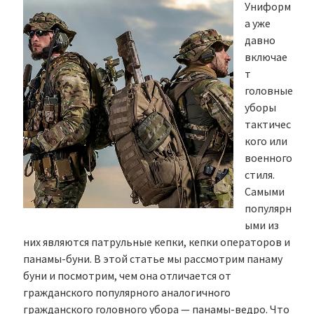
Униформ
а уже
давно
включае
т
головные
уборы
тактичес
кого или
военного
стиля.
Самыми
популярн
ыми из
них являются патрульные кепки, кепки операторов и
панамы-буни. В этой статье мы рассмотрим панаму
буни и посмотрим, чем она отличается от
гражданского популярного аналогичного
гражданского головного убора — панамы-ведро. Что