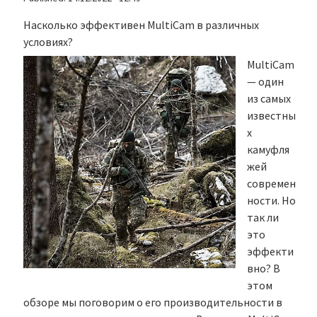
Насколько эффективен MultiCam в различных
условиях?
MultiCam
— один
из самых
известны
х
камуфля
жей
современ
ности. Но
так ли
это
эффекти
вно? В
этом
обзоре мы поговорим о его производительности в