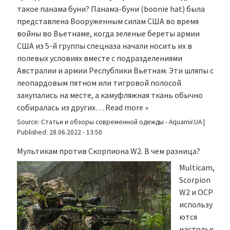
такое панама буни? Панама-буни (boonie hat) была
представлена Вооруженным силам США во время
войны во Вьетнаме, когда зеленые береты армии
США из 5-й группы спецназа начали носить их в
полевых условиях вместе с подразделениями
Австралии и армии Республики Вьетнам. Эти шляпы с
леопардовым пятном или тигровой полосой
закупались на месте, а камуфляжная ткань обычно
собиралась из других…
Read more »
Source:
Статьи и обзоры современной одежды - Aquamir.UA
|
Published:
28.06.2022 - 13:50
Мультикам против Скорпиона W2. В чем разница?
Multicam,
Scorpion
W2 и OCP
использу
ются
настольк