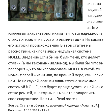
система
несущей
нагрузки
снаряжен
ия. Его
ключевыми характеристиками являются надежность,
стандартизация и простота эксплуатации. Но какова
его история происхождения? В этой статье мы
рассмотрим, как появилась модульная система
MOLLE. Введение Если бы мы были теми, кто делает
ставки (а мы таковыми являемся), мы были бы готовы
поспорить, что вы использовали MOLLE в какой-то
момент своей жизни или, по крайней мере, слышали о
нем. Но на случай, если вы лишь смутно знакомы с
системой MOLLE, вам будет проще думать о ней как о
сетке ремней, к которым вы можете прикрепить
свое снаряжение. Но эти…
Read more »
Source:
Статьи и обзоры современной одежды - Aquamir.UA
|
Published:
14.12.2022 - 12:49