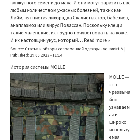
кунжутного семени до мака. И они могут заразить вас
любым количеством ужасных болезней, таких как
Лайм, пятнистая лихорадка Скалистых гор, бабезиоз,
анаплазмоз или вирус Повассан. Поскольку клещи
такие маленькие, их трудно почувствовать на коже.
И их настоящий укус, который…
Read more »
Source:
Статьи и обзоры современной одежды - Aquamir.UA
|
Published:
29.06.2023 - 11:14
История системы MOLLE
MOLLE —
это
чрезвыча
йно
узнаваем
ая и
широко
использу
емая