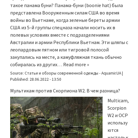
такое панама буни? Панама-буни (boonie hat) была
представлена Вооруженным силам США во время
войны во Вьетнаме, когда зеленые береты армии
США из 5-й группы спецназа начали носить их в
полевых условиях вместе с подразделениями
Австралии и армии Республики Вьетнам. Эти шляпы с
леопардовым пятном или тигровой полосой
закупались на месте, а камуфляжная ткань обычно
собиралась из других…
Read more »
Source:
Статьи и обзоры современной одежды - Aquamir.UA
|
Published:
28.06.2022 - 13:50
Мультикам против Скорпиона W2. В чем разница?
Multicam,
Scorpion
W2 и OCP
использу
ются
настольк