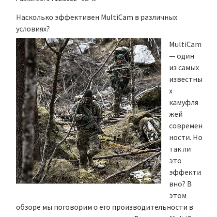
Насколько эффективен MultiCam в различных
условиях?
MultiCam
— один
из самых
известны
х
камуфля
жей
современ
ности. Но
так ли
это
эффекти
вно? В
этом
обзоре мы поговорим о его производительности в