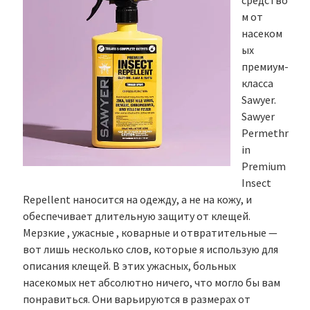
средство
м от
насеком
ых
премиум-
класса
Sawyer.
Sawyer
Permethr
in
Premium
Insect
Repellent наносится на одежду, а не на кожу, и
обеспечивает длительную защиту от клещей.
Мерзкие , ужасные , коварные и отвратительные —
вот лишь несколько слов, которые я использую для
описания клещей. В этих ужасных, больных
насекомых нет абсолютно ничего, что могло бы вам
понравиться. Они варьируются в размерах от