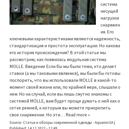
система
несущей
нагрузки
снаряжен
ия. Его
ключевыми характеристиками являются надежность,
стандартизация и простота эксплуатации. Но какова
его история происхождения? В этой статье мы
рассмотрим, как появилась модульная система
MOLLE. Введение Если бы мы были теми, кто делает
ставки (а мы таковыми являемся), мы были бы готовы
поспорить, что вы использовали MOLLE в какой-то
момент своей жизни или, по крайней мере, слышали о
нем. Но на случай, если вы лишь смутно знакомы с
системой MOLLE, вам будет проще думать о ней как о
сетке ремней, к которым вы можете прикрепить
свое снаряжение. Но эти…
Read more »
Source:
Статьи и обзоры современной одежды - Aquamir.UA
|
Published:
14.12.2022 - 12:49