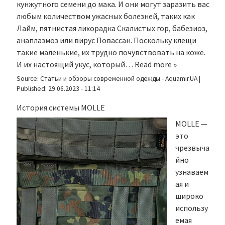
кунжутного семени до мака. И они могут заразить вас
любым количеством ужасных болезней, таких как
Лайм, пятнистая лихорадка Скалистых гор, бабезиоз,
анаплазмоз или вирус Повассан. Поскольку клещи
такие маленькие, их трудно почувствовать на коже.
И их настоящий укус, который…
Read more »
Source:
Статьи и обзоры современной одежды - Aquamir.UA
|
Published:
29.06.2023 - 11:14
История системы MOLLE
MOLLE —
это
чрезвыча
йно
узнаваем
ая и
широко
использу
емая