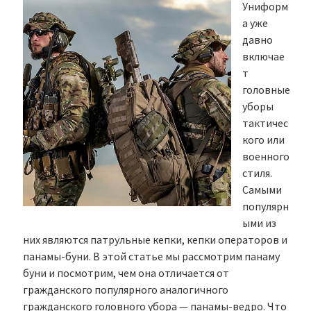
Униформ
а уже
давно
включае
т
головные
уборы
тактичес
кого или
военного
стиля.
Самыми
популярн
ыми из
них являются патрульные кепки, кепки операторов и
панамы-буни. В этой статье мы рассмотрим панаму
буни и посмотрим, чем она отличается от
гражданского популярного аналогичного
гражданского головного убора — панамы-ведро. Что