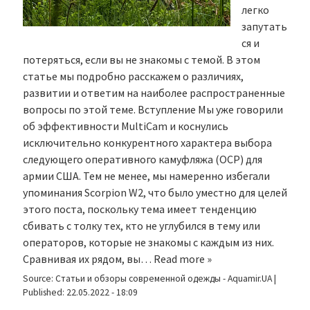
легко
запутать
ся и
потеряться, если вы не знакомы с темой. В этом
статье мы подробно расскажем о различиях,
развитии и ответим на наиболее распространенные
вопросы по этой теме. Вступление Мы уже говорили
об эффективности MultiCam и коснулись
исключительно конкурентного характера выбора
следующего оперативного камуфляжа (OCP) для
армии США. Тем не менее, мы намеренно избегали
упоминания Scorpion W2, что было уместно для целей
этого поста, поскольку тема имеет тенденцию
сбивать с толку тех, кто не углубился в тему или
операторов, которые не знакомы с каждым из них.
Сравнивая их рядом, вы…
Read more »
Source:
Статьи и обзоры современной одежды - Aquamir.UA
|
Published:
22.05.2022 - 18:09