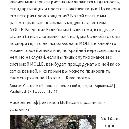
ключевыми характеристиками являются надежность,
стандартизация и простота эксплуатации. Но какова
его история происхождения? В этой статье мы
рассмотрим, как появилась модульная система
MOLLE. Введение Если бы мы были теми, кто делает
ставки (а мы таковыми являемся), мы были бы готовы
поспорить, что вы использовали MOLLE в какой-то
момент своей жизни или, по крайней мере, слышали о
нем. Но на случай, если вы лишь смутно знакомы с
системой MOLLE, вам будет проще думать о ней как о
сетке ремней, к которым вы можете прикрепить
свое снаряжение. Но эти…
Read more »
Source:
Статьи и обзоры современной одежды - Aquamir.UA
|
Published:
14.12.2022 - 12:49
Насколько эффективен MultiCam в различных
условиях?
MultiCam
— один