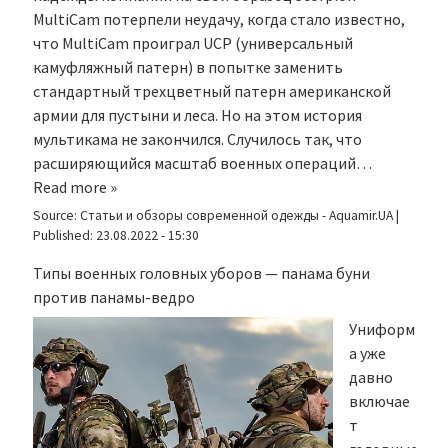
MultiCam потерпели неудачу, когда стало известно,
что MultiCam проиграл UCP (универсальный
камуфляжный патерн) в попытке заменить
стандартный трехцветный патерн американской
армии для пустыни и леса. Но на этом история
мультикама не закончился. Случилось так, что
расширяющийся масштаб военных операций…
Read more »
Source:
Статьи и обзоры современной одежды - Aquamir.UA
|
Published:
23.08.2022 - 15:30
Типы военных головных уборов — панама буни
против панамы-ведро
Униформ
а уже
давно
включае
т