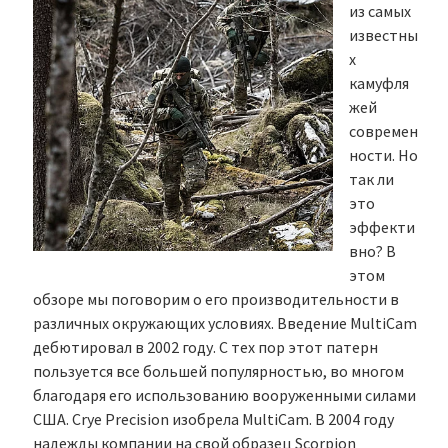
из самых
известны
х
камуфля
жей
современ
ности. Но
так ли
это
эффекти
вно? В
этом
обзоре мы поговорим о его производительности в
различных окружающих условиях. Введение MultiCam
дебютировал в 2002 году. С тех пор этот патерн
пользуется все большей популярностью, во многом
благодаря его использованию вооруженными силами
США. Crye Precision изобрела MultiCam. В 2004 году
надежды компании на свой образец Scorpion