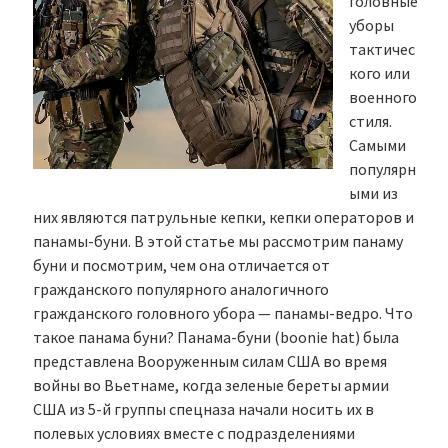
головные
уборы
тактичес
кого или
военного
стиля.
Самыми
популярн
ыми из
них являются патрульные кепки, кепки операторов и
панамы-буни. В этой статье мы рассмотрим панаму
буни и посмотрим, чем она отличается от
гражданского популярного аналогичного
гражданского головного убора — панамы-ведро. Что
такое панама буни? Панама-буни (boonie hat) была
представлена Вооруженным силам США во время
войны во Вьетнаме, когда зеленые береты армии
США из 5-й группы спецназа начали носить их в
полевых условиях вместе с подразделениями