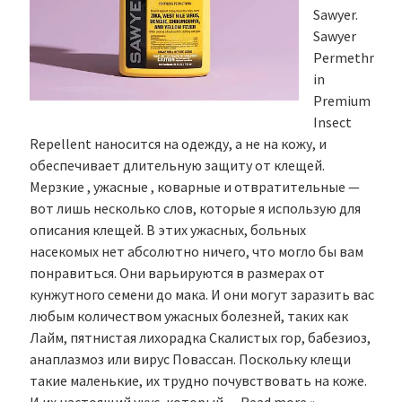
Sawyer.
Sawyer
Permethr
in
Premium
Insect
Repellent наносится на одежду, а не на кожу, и
обеспечивает длительную защиту от клещей.
Мерзкие , ужасные , коварные и отвратительные —
вот лишь несколько слов, которые я использую для
описания клещей. В этих ужасных, больных
насекомых нет абсолютно ничего, что могло бы вам
понравиться. Они варьируются в размерах от
кунжутного семени до мака. И они могут заразить вас
любым количеством ужасных болезней, таких как
Лайм, пятнистая лихорадка Скалистых гор, бабезиоз,
анаплазмоз или вирус Повассан. Поскольку клещи
такие маленькие, их трудно почувствовать на коже.