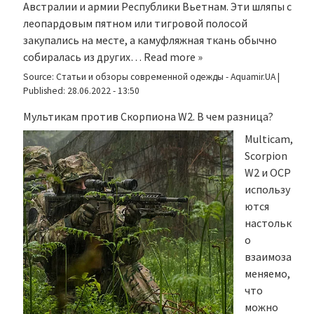
Австралии и армии Республики Вьетнам. Эти шляпы с
леопардовым пятном или тигровой полосой
закупались на месте, а камуфляжная ткань обычно
собиралась из других…
Read more »
Source:
Статьи и обзоры современной одежды - Aquamir.UA
|
Published:
28.06.2022 - 13:50
Мультикам против Скорпиона W2. В чем разница?
Multicam,
Scorpion
W2 и OCP
использу
ются
настольк
о
взаимоза
меняемо,
что
можно