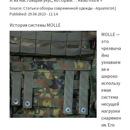
И их настоящий укус, который…
Read more »
Source:
Статьи и обзоры современной одежды - Aquamir.UA
|
Published:
29.06.2023 - 11:14
История системы MOLLE
MOLLE —
это
чрезвыча
йно
узнаваем
ая и
широко
использу
емая
система
несущей
нагрузки
снаряжен
ия. Его