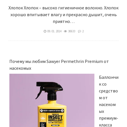
Хлопок Хлопок – высоко гигиеничное волокно. Хлопок
хорошо впитывает влагу и прекрасно дышит, очень
приятно…
09. 01. 2014
30633
2
Почему мы любим Sawyer Permethrin Premium от
насекомых
Баллончи
к со
средство
м от
насеком
ых
премиум-
класса