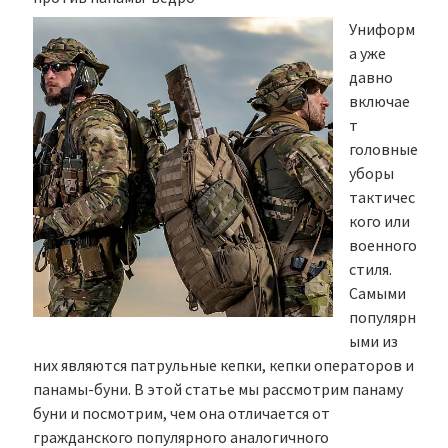
Униформ
а уже
давно
включае
т
головные
уборы
тактичес
кого или
военного
стиля.
Самыми
популярн
ыми из
них являются патрульные кепки, кепки операторов и
панамы-буни. В этой статье мы рассмотрим панаму
буни и посмотрим, чем она отличается от
гражданского популярного аналогичного