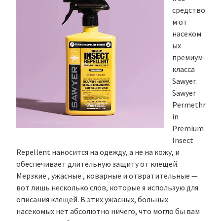
средство
м от
насеком
ых
премиум-
класса
Sawyer.
Sawyer
Permethr
in
Premium
Insect
Repellent наносится на одежду, а не на кожу, и
обеспечивает длительную защиту от клещей.
Мерзкие , ужасные , коварные и отвратительные —
вот лишь несколько слов, которые я использую для
описания клещей. В этих ужасных, больных
насекомых нет абсолютно ничего, что могло бы вам