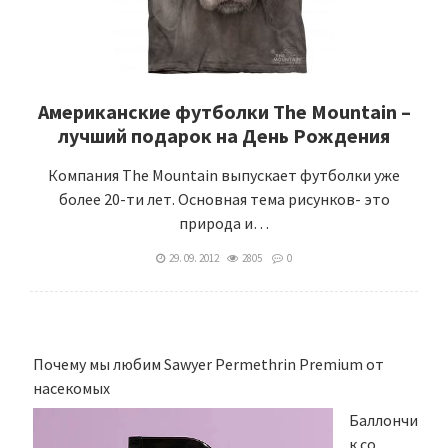
Американские футболки The Mountain –
лучший подарок на День Рождения
Компания The Mountain выпускает футболки уже
более 20-ти лет. Основная тема рисунков- это
природа и…
29. 09. 2012
2805
0
Почему мы любим Sawyer Permethrin Premium от
насекомых
Баллончи
к со