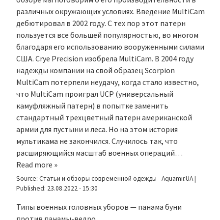
различных окружающих условиях. Введение MultiCam
дебютировал в 2002 году. С тех пор этот патерн
пользуется все большей популярностью, во многом
благодаря его использованию вооруженными силами
США. Crye Precision изобрела MultiCam. В 2004 году
надежды компании на свой образец Scorpion
MultiCam потерпели неудачу, когда стало известно,
что MultiCam проиграл UCP (универсальный
камуфляжный патерн) в попытке заменить
стандартный трехцветный патерн американской
армии для пустыни и леса. Но на этом история
мультикама не закончился. Случилось так, что
расширяющийся масштаб военных операций…
Read more »
Source:
Статьи и обзоры современной одежды - Aquamir.UA
|
Published:
23.08.2022 - 15:30
Типы военных головных уборов — панама буни
против панамы-ведро