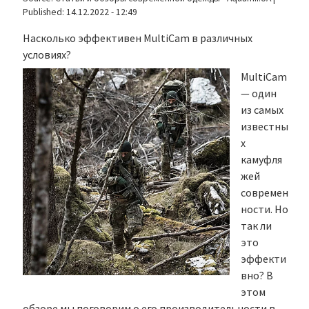
Published:
14.12.2022 - 12:49
Насколько эффективен MultiCam в различных
условиях?
MultiCam
— один
из самых
известны
х
камуфля
жей
современ
ности. Но
так ли
это
эффекти
вно? В
этом
обзоре мы поговорим о его производительности в