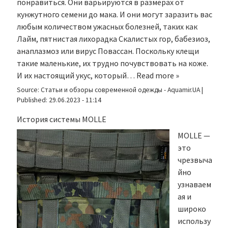
понравиться. Они варьируются в размерах от
кунжутного семени до мака. И они могут заразить вас
любым количеством ужасных болезней, таких как
Лайм, пятнистая лихорадка Скалистых гор, бабезиоз,
анаплазмоз или вирус Повассан. Поскольку клещи
такие маленькие, их трудно почувствовать на коже.
И их настоящий укус, который…
Read more »
Source:
Статьи и обзоры современной одежды - Aquamir.UA
|
Published:
29.06.2023 - 11:14
История системы MOLLE
MOLLE —
это
чрезвыча
йно
узнаваем
ая и
широко
использу