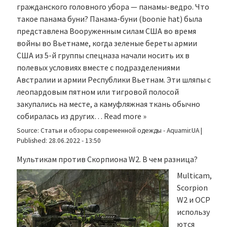
гражданского головного убора — панамы-ведро. Что
такое панама буни? Панама-буни (boonie hat) была
представлена Вооруженным силам США во время
войны во Вьетнаме, когда зеленые береты армии
США из 5-й группы спецназа начали носить их в
полевых условиях вместе с подразделениями
Австралии и армии Республики Вьетнам. Эти шляпы с
леопардовым пятном или тигровой полосой
закупались на месте, а камуфляжная ткань обычно
собиралась из других…
Read more »
Source:
Статьи и обзоры современной одежды - Aquamir.UA
|
Published:
28.06.2022 - 13:50
Мультикам против Скорпиона W2. В чем разница?
Multicam,
Scorpion
W2 и OCP
использу
ются