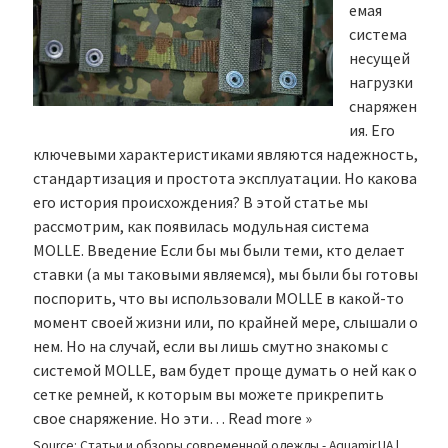
емая
система
несущей
нагрузки
снаряжен
ия. Его
ключевыми характеристиками являются надежность,
стандартизация и простота эксплуатации. Но какова
его история происхождения? В этой статье мы
рассмотрим, как появилась модульная система
MOLLE. Введение Если бы мы были теми, кто делает
ставки (а мы таковыми являемся), мы были бы готовы
поспорить, что вы использовали MOLLE в какой-то
момент своей жизни или, по крайней мере, слышали о
нем. Но на случай, если вы лишь смутно знакомы с
системой MOLLE, вам будет проще думать о ней как о
сетке ремней, к которым вы можете прикрепить
свое снаряжение. Но эти…
Read more »
Source:
Статьи и обзоры современной одежды - Aquamir.UA
|