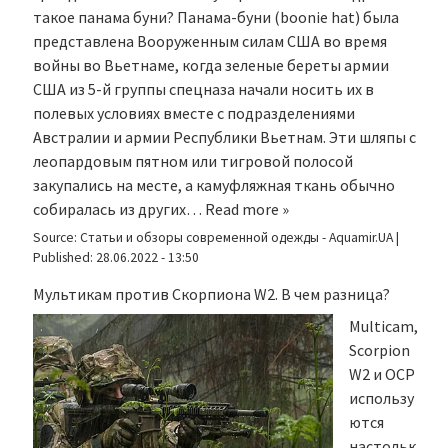
такое панама буни? Панама-буни (boonie hat) была
представлена Вооруженным силам США во время
войны во Вьетнаме, когда зеленые береты армии
США из 5-й группы спецназа начали носить их в
полевых условиях вместе с подразделениями
Австралии и армии Республики Вьетнам. Эти шляпы с
леопардовым пятном или тигровой полосой
закупались на месте, а камуфляжная ткань обычно
собиралась из других…
Read more »
Source:
Статьи и обзоры современной одежды - Aquamir.UA
|
Published:
28.06.2022 - 13:50
Мультикам против Скорпиона W2. В чем разница?
Multicam,
Scorpion
W2 и OCP
использу
ются
настольк