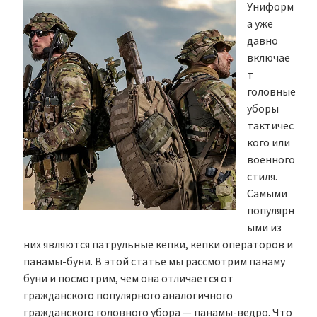
Униформ
а уже
давно
включае
т
головные
уборы
тактичес
кого или
военного
стиля.
Самыми
популярн
ыми из
них являются патрульные кепки, кепки операторов и
панамы-буни. В этой статье мы рассмотрим панаму
буни и посмотрим, чем она отличается от
гражданского популярного аналогичного
гражданского головного убора — панамы-ведро. Что