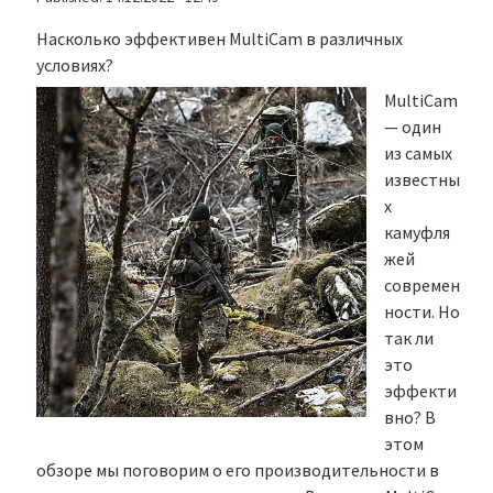
Насколько эффективен MultiCam в различных
условиях?
MultiCam
— один
из самых
известны
х
камуфля
жей
современ
ности. Но
так ли
это
эффекти
вно? В
этом
обзоре мы поговорим о его производительности в