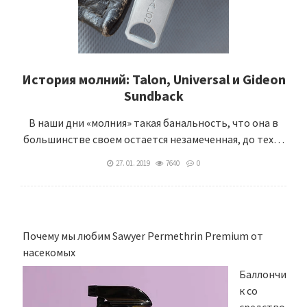
История молний: Talon, Universal и Gideon
Sundback
В наши дни «молния» такая банальность, что она в
большинстве своем остается незамеченная, до тех…
27. 01. 2019
7640
0
Почему мы любим Sawyer Permethrin Premium от
насекомых
Баллончи
к со