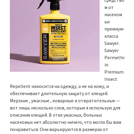
средство
м от
насеком
ых
премиум-
класса
Sawyer.
Sawyer
Permethr
in
Premium
Insect
Repellent наносится на одежду, а не на кожу, и
обеспечивает длительную защиту от клещей.
Мерзкие , ужасные , коварные и отвратительные —
вот лишь несколько слов, которые я использую для
описания клещей. В этих ужасных, больных
насекомых нет абсолютно ничего, что могло бы вам
понравиться. Они варьируются в размерах от