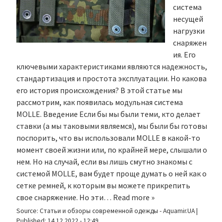
система
несущей
нагрузки
снаряжен
ия. Его
ключевыми характеристиками являются надежность,
стандартизация и простота эксплуатации. Но какова
его история происхождения? В этой статье мы
рассмотрим, как появилась модульная система
MOLLE. Введение Если бы мы были теми, кто делает
ставки (а мы таковыми являемся), мы были бы готовы
поспорить, что вы использовали MOLLE в какой-то
момент своей жизни или, по крайней мере, слышали о
нем. Но на случай, если вы лишь смутно знакомы с
системой MOLLE, вам будет проще думать о ней как о
сетке ремней, к которым вы можете прикрепить
свое снаряжение. Но эти…
Read more »
Source:
Статьи и обзоры современной одежды - Aquamir.UA
|
Published:
14.12.2022 - 12:49