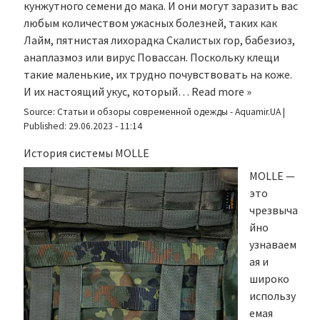
кунжутного семени до мака. И они могут заразить вас
любым количеством ужасных болезней, таких как
Лайм, пятнистая лихорадка Скалистых гор, бабезиоз,
анаплазмоз или вирус Повассан. Поскольку клещи
такие маленькие, их трудно почувствовать на коже.
И их настоящий укус, который…
Read more »
Source:
Статьи и обзоры современной одежды - Aquamir.UA
|
Published:
29.06.2023 - 11:14
История системы MOLLE
MOLLE —
это
чрезвыча
йно
узнаваем
ая и
широко
использу
емая