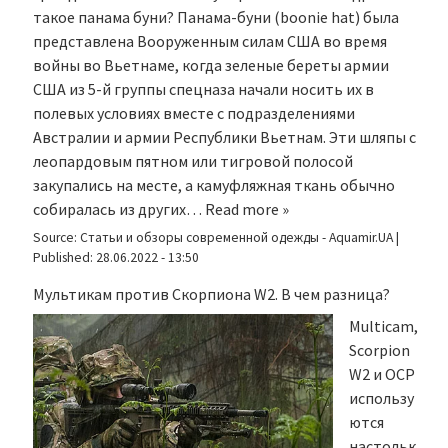
такое панама буни? Панама-буни (boonie hat) была
представлена Вооруженным силам США во время
войны во Вьетнаме, когда зеленые береты армии
США из 5-й группы спецназа начали носить их в
полевых условиях вместе с подразделениями
Австралии и армии Республики Вьетнам. Эти шляпы с
леопардовым пятном или тигровой полосой
закупались на месте, а камуфляжная ткань обычно
собиралась из других…
Read more »
Source:
Статьи и обзоры современной одежды - Aquamir.UA
|
Published:
28.06.2022 - 13:50
Мультикам против Скорпиона W2. В чем разница?
Multicam,
Scorpion
W2 и OCP
использу
ются
настольк