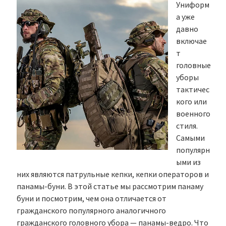
Униформ
а уже
давно
включае
т
головные
уборы
тактичес
кого или
военного
стиля.
Самыми
популярн
ыми из
них являются патрульные кепки, кепки операторов и
панамы-буни. В этой статье мы рассмотрим панаму
буни и посмотрим, чем она отличается от
гражданского популярного аналогичного
гражданского головного убора — панамы-ведро. Что