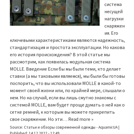
система
несущей
нагрузки
снаряжен
ия. Его
ключевыми характеристиками являются надежность,
стандартизация и простота эксплуатации. Но какова
его история происхождения? В этой статье мы
рассмотрим, как появилась модульная система
MOLLE. Введение Если бы мы были теми, кто делает
ставки (а мы таковыми являемся), мы были бы готовы
поспорить, что вы использовали MOLLE в какой-то
момент своей жизни или, по крайней мере, слышали о
нем. Но на случай, если вы лишь смутно знакомы с
системой MOLLE, вам будет проще думать о ней как о
сетке ремней, к которым вы можете прикрепить
свое снаряжение. Но эти…
Read more »
Source:
Статьи и обзоры современной одежды - Aquamir.UA
|
Published:
14.12.2022 - 12:49