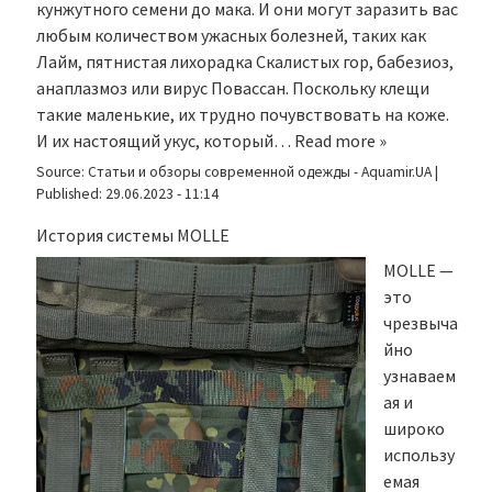
кунжутного семени до мака. И они могут заразить вас
любым количеством ужасных болезней, таких как
Лайм, пятнистая лихорадка Скалистых гор, бабезиоз,
анаплазмоз или вирус Повассан. Поскольку клещи
такие маленькие, их трудно почувствовать на коже.
И их настоящий укус, который…
Read more »
Source:
Статьи и обзоры современной одежды - Aquamir.UA
|
Published:
29.06.2023 - 11:14
История системы MOLLE
MOLLE —
это
чрезвыча
йно
узнаваем
ая и
широко
использу
емая