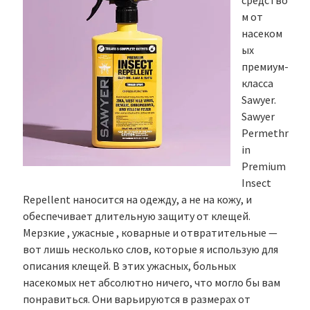
средство
м от
насеком
ых
премиум-
класса
Sawyer.
Sawyer
Permethr
in
Premium
Insect
Repellent наносится на одежду, а не на кожу, и
обеспечивает длительную защиту от клещей.
Мерзкие , ужасные , коварные и отвратительные —
вот лишь несколько слов, которые я использую для
описания клещей. В этих ужасных, больных
насекомых нет абсолютно ничего, что могло бы вам
понравиться. Они варьируются в размерах от