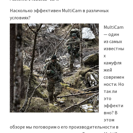
Насколько эффективен MultiCam в различных
условиях?
MultiCam
— один
из самых
известны
х
камуфля
жей
современ
ности. Но
так ли
это
эффекти
вно? В
этом
обзоре мы поговорим о его производительности в