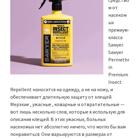
средство
м от
насеком
ых
премиум-
класса
Sawyer.
Sawyer
Permethr
in
Premium
Insect
Repellent наносится на одежду, а не на кожу, и
обеспечивает длительную защиту от клещей.
Мерзкие , ужасные , коварные и отвратительные —
вот лишь несколько слов, которые я использую для
описания клещей. В этих ужасных, больных
насекомых нет абсолютно ничего, что могло бы вам
понравиться. Они варьируются в размерах от