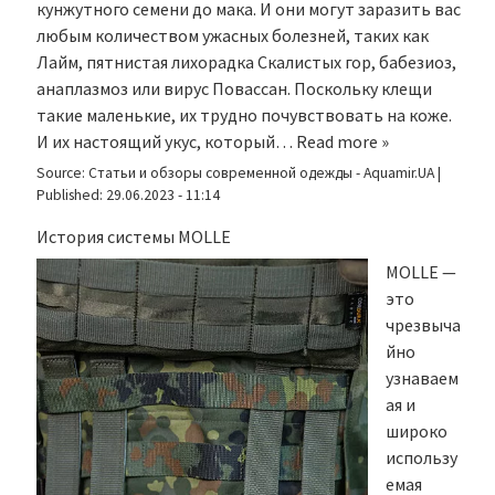
кунжутного семени до мака. И они могут заразить вас
любым количеством ужасных болезней, таких как
Лайм, пятнистая лихорадка Скалистых гор, бабезиоз,
анаплазмоз или вирус Повассан. Поскольку клещи
такие маленькие, их трудно почувствовать на коже.
И их настоящий укус, который…
Read more »
Source:
Статьи и обзоры современной одежды - Aquamir.UA
|
Published:
29.06.2023 - 11:14
История системы MOLLE
MOLLE —
это
чрезвыча
йно
узнаваем
ая и
широко
использу
емая