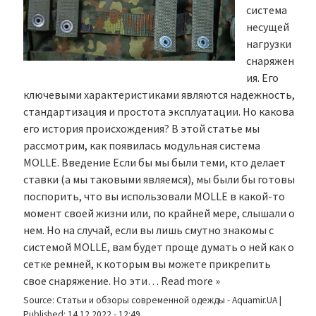
система
несущей
нагрузки
снаряжен
ия. Его
ключевыми характеристиками являются надежность,
стандартизация и простота эксплуатации. Но какова
его история происхождения? В этой статье мы
рассмотрим, как появилась модульная система
MOLLE. Введение Если бы мы были теми, кто делает
ставки (а мы таковыми являемся), мы были бы готовы
поспорить, что вы использовали MOLLE в какой-то
момент своей жизни или, по крайней мере, слышали о
нем. Но на случай, если вы лишь смутно знакомы с
системой MOLLE, вам будет проще думать о ней как о
сетке ремней, к которым вы можете прикрепить
свое снаряжение. Но эти…
Read more »
Source:
Статьи и обзоры современной одежды - Aquamir.UA
|
Published:
14.12.2022 - 12:49