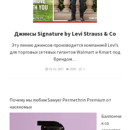
Джинсы Signature by Levi Strauss & Co
Эту линию джинсов производится компанией Levi’s
для торговых сетевых гигантов Walmart и Kmart под
брендом…
03. 02. 2017
9195
1
Почему мы любим Sawyer Permethrin Premium от
насекомых
Баллончи
к со