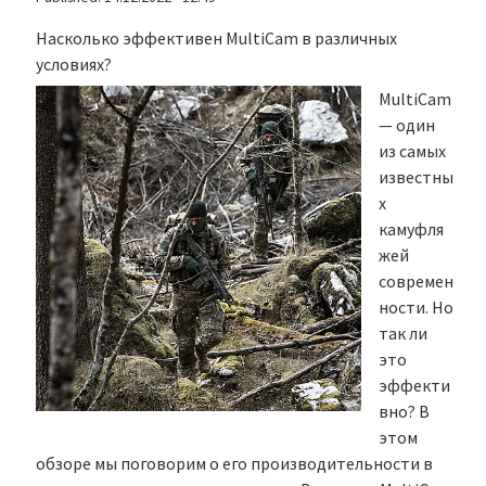
Насколько эффективен MultiCam в различных
условиях?
MultiCam
— один
из самых
известны
х
камуфля
жей
современ
ности. Но
так ли
это
эффекти
вно? В
этом
обзоре мы поговорим о его производительности в