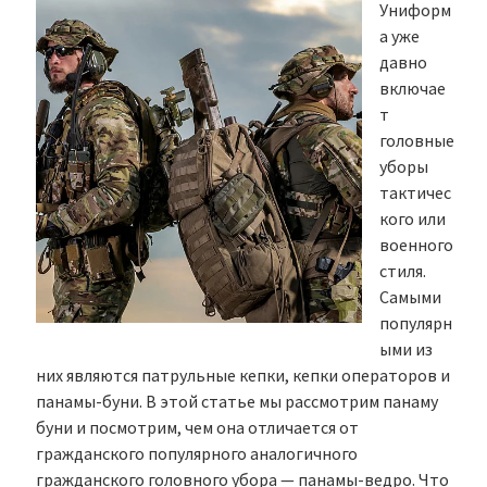
Униформ
а уже
давно
включае
т
головные
уборы
тактичес
кого или
военного
стиля.
Самыми
популярн
ыми из
них являются патрульные кепки, кепки операторов и
панамы-буни. В этой статье мы рассмотрим панаму
буни и посмотрим, чем она отличается от
гражданского популярного аналогичного
гражданского головного убора — панамы-ведро. Что