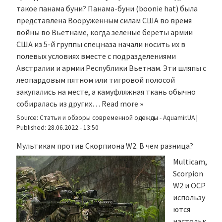
такое панама буни? Панама-буни (boonie hat) была
представлена Вооруженным силам США во время
войны во Вьетнаме, когда зеленые береты армии
США из 5-й группы спецназа начали носить их в
полевых условиях вместе с подразделениями
Австралии и армии Республики Вьетнам. Эти шляпы с
леопардовым пятном или тигровой полосой
закупались на месте, а камуфляжная ткань обычно
собиралась из других…
Read more »
Source:
Статьи и обзоры современной одежды - Aquamir.UA
|
Published:
28.06.2022 - 13:50
Мультикам против Скорпиона W2. В чем разница?
Multicam,
Scorpion
W2 и OCP
использу
ются
настольк