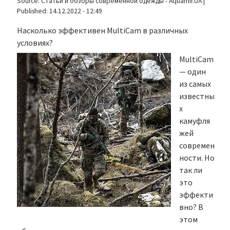
Source:
Статьи и обзоры современной одежды - Aquamir.UA
|
Published:
14.12.2022 - 12:49
Насколько эффективен MultiCam в различных
условиях?
MultiCam
— один
из самых
известны
х
камуфля
жей
современ
ности. Но
так ли
это
эффекти
вно? В
этом