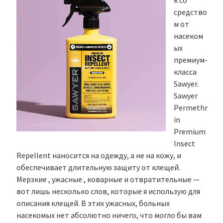
к со
средство
м от
насеком
ых
премиум-
класса
Sawyer.
Sawyer
Permethr
in
Premium
Insect
Repellent наносится на одежду, а не на кожу, и
обеспечивает длительную защиту от клещей.
Мерзкие , ужасные , коварные и отвратительные —
вот лишь несколько слов, которые я использую для
описания клещей. В этих ужасных, больных
насекомых нет абсолютно ничего, что могло бы вам