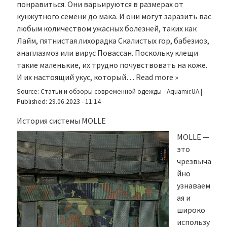
понравиться. Они варьируются в размерах от
кунжутного семени до мака. И они могут заразить вас
любым количеством ужасных болезней, таких как
Лайм, пятнистая лихорадка Скалистых гор, бабезиоз,
анаплазмоз или вирус Повассан. Поскольку клещи
такие маленькие, их трудно почувствовать на коже.
И их настоящий укус, который…
Read more »
Source:
Статьи и обзоры современной одежды - Aquamir.UA
|
Published:
29.06.2023 - 11:14
История системы MOLLE
MOLLE —
это
чрезвыча
йно
узнаваем
ая и
широко
использу