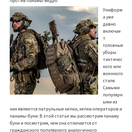
против панамы-ведро
Униформ
а уже
давно
включае
т
головные
уборы
тактичес
кого или
военного
стиля.
Самыми
популярн
ыми из
них являются патрульные кепки, кепки операторов и
панамы-буни. В этой статье мы рассмотрим панаму
буни и посмотрим, чем она отличается от
гражданского популярного аналогичного