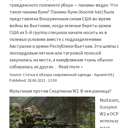
гражданского головного убора — панамы-ведро. Что
такое панама буни? Панама-буни (boonie hat) была
представлена Вооруженным силам США во время
войны во Вьетнаме, когда зеленые береты армии
США из 5-й группы спецназа начали носить их в
полевых условиях вместе с подразделениями
Австралии и армии Республики Вьетнам. Эти шляпы с
леопардовым пятном или тигровой полосой
закупались на месте, а камуфляжная ткань обычно
собиралась из других…
Read more »
Source:
Статьи и обзоры современной одежды - Aquamir.UA
|
Published:
28.06.2022 - 13:50
Мультикам против Скорпиона W2. В чем разница?
Multicam,
Scorpion
W2 и OCP
использу
ются