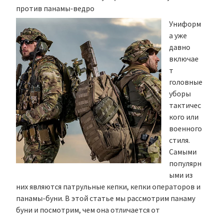
против панамы-ведро
Униформ
а уже
давно
включае
т
головные
уборы
тактичес
кого или
военного
стиля.
Самыми
популярн
ыми из
них являются патрульные кепки, кепки операторов и
панамы-буни. В этой статье мы рассмотрим панаму
буни и посмотрим, чем она отличается от