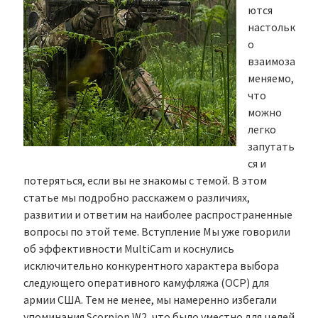
ются
настольк
о
взаимоза
меняемо,
что
можно
легко
запутать
ся и
потеряться, если вы не знакомы с темой. В этом
статье мы подробно расскажем о различиях,
развитии и ответим на наиболее распространенные
вопросы по этой теме. Вступление Мы уже говорили
об эффективности MultiCam и коснулись
исключительно конкурентного характера выбора
следующего оперативного камуфляжа (OCP) для
армии США. Тем не менее, мы намеренно избегали
упоминания Scorpion W2, что было уместно для целей