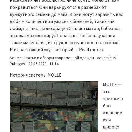
насекомых нет абсолютно ничего, что могло бы вам
понравиться. Они варьируются в размерах от
кунжутного семени до мака. И они могут заразить вас
любым количеством ужасных болезней, таких как
Лайм, пятнистая лихорадка Скалистых гор, бабезиоз,
анаплазмоз или вирус Повассан. Поскольку клещи
такие маленькие, их трудно почувствовать на коже.
И их настоящий укус, который…
Read more »
Source:
Статьи и обзоры современной одежды - Aquamir.UA
|
Published:
29.06.2023 - 11:14
История системы MOLLE
MOLLE —
это
чрезвыча
йно
узнаваем
ая и
широко