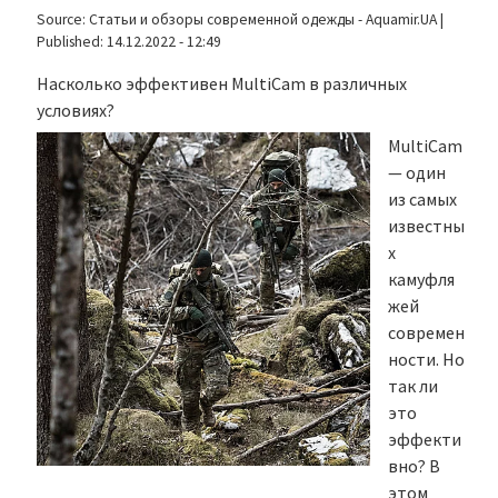
Source:
Статьи и обзоры современной одежды - Aquamir.UA
|
Published:
14.12.2022 - 12:49
Насколько эффективен MultiCam в различных
условиях?
MultiCam
— один
из самых
известны
х
камуфля
жей
современ
ности. Но
так ли
это
эффекти
вно? В
этом