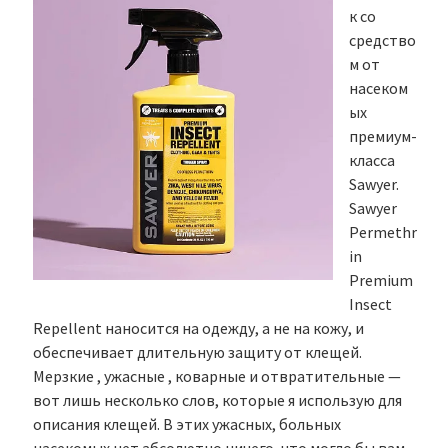
к со
средство
м от
насеком
ых
премиум-
класса
Sawyer.
Sawyer
Permethr
in
Premium
Insect
Repellent наносится на одежду, а не на кожу, и
обеспечивает длительную защиту от клещей.
Мерзкие , ужасные , коварные и отвратительные —
вот лишь несколько слов, которые я использую для
описания клещей. В этих ужасных, больных