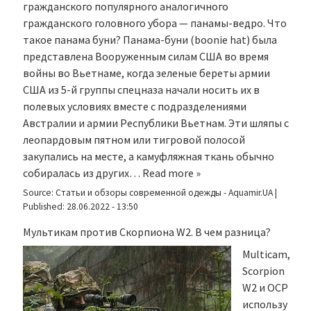
гражданского популярного аналогичного
гражданского головного убора — панамы-ведро. Что
такое панама буни? Панама-буни (boonie hat) была
представлена Вооруженным силам США во время
войны во Вьетнаме, когда зеленые береты армии
США из 5-й группы спецназа начали носить их в
полевых условиях вместе с подразделениями
Австралии и армии Республики Вьетнам. Эти шляпы с
леопардовым пятном или тигровой полосой
закупались на месте, а камуфляжная ткань обычно
собиралась из других…
Read more »
Source:
Статьи и обзоры современной одежды - Aquamir.UA
|
Published:
28.06.2022 - 13:50
Мультикам против Скорпиона W2. В чем разница?
Multicam,
Scorpion
W2 и OCP
использу