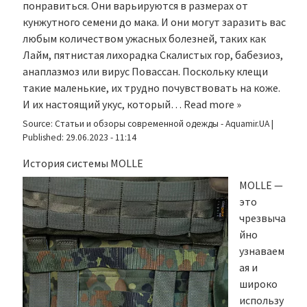
понравиться. Они варьируются в размерах от
кунжутного семени до мака. И они могут заразить вас
любым количеством ужасных болезней, таких как
Лайм, пятнистая лихорадка Скалистых гор, бабезиоз,
анаплазмоз или вирус Повассан. Поскольку клещи
такие маленькие, их трудно почувствовать на коже.
И их настоящий укус, который…
Read more »
Source:
Статьи и обзоры современной одежды - Aquamir.UA
|
Published:
29.06.2023 - 11:14
История системы MOLLE
MOLLE —
это
чрезвыча
йно
узнаваем
ая и
широко
использу