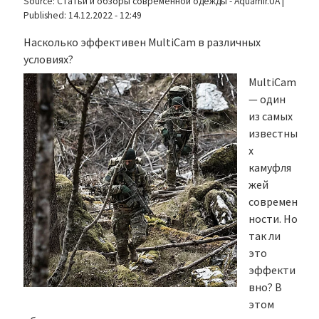
Source:
Статьи и обзоры современной одежды - Aquamir.UA
|
Published:
14.12.2022 - 12:49
Насколько эффективен MultiCam в различных
условиях?
MultiCam
— один
из самых
известны
х
камуфля
жей
современ
ности. Но
так ли
это
эффекти
вно? В
этом