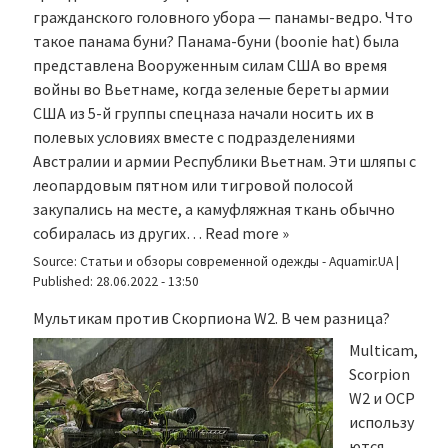
гражданского головного убора — панамы-ведро. Что
такое панама буни? Панама-буни (boonie hat) была
представлена Вооруженным силам США во время
войны во Вьетнаме, когда зеленые береты армии
США из 5-й группы спецназа начали носить их в
полевых условиях вместе с подразделениями
Австралии и армии Республики Вьетнам. Эти шляпы с
леопардовым пятном или тигровой полосой
закупались на месте, а камуфляжная ткань обычно
собиралась из других…
Read more »
Source:
Статьи и обзоры современной одежды - Aquamir.UA
|
Published:
28.06.2022 - 13:50
Мультикам против Скорпиона W2. В чем разница?
Multicam,
Scorpion
W2 и OCP
использу
ются