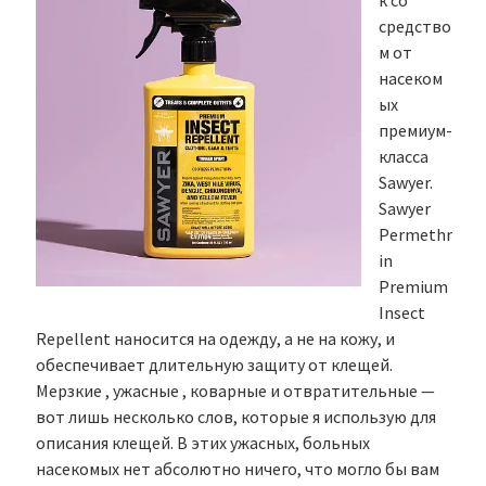
к со
средство
м от
насеком
ых
премиум-
класса
Sawyer.
Sawyer
Permethr
in
Premium
Insect
Repellent наносится на одежду, а не на кожу, и
обеспечивает длительную защиту от клещей.
Мерзкие , ужасные , коварные и отвратительные —
вот лишь несколько слов, которые я использую для
описания клещей. В этих ужасных, больных
насекомых нет абсолютно ничего, что могло бы вам