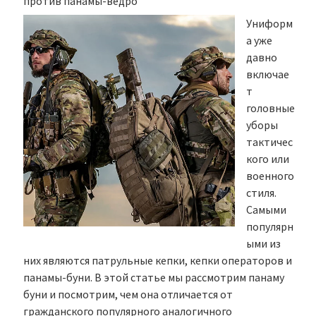
против панамы-ведро
Униформ
а уже
давно
включае
т
головные
уборы
тактичес
кого или
военного
стиля.
Самыми
популярн
ыми из
них являются патрульные кепки, кепки операторов и
панамы-буни. В этой статье мы рассмотрим панаму
буни и посмотрим, чем она отличается от
гражданского популярного аналогичного