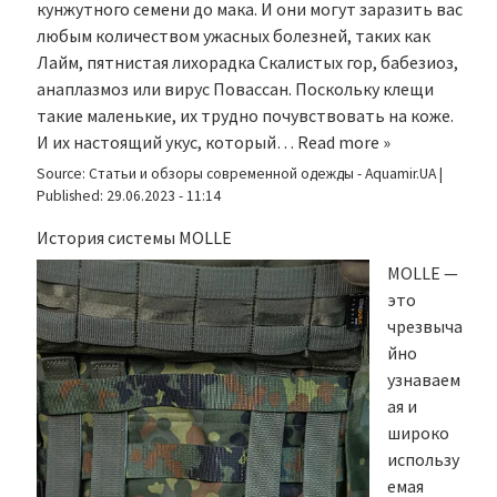
кунжутного семени до мака. И они могут заразить вас
любым количеством ужасных болезней, таких как
Лайм, пятнистая лихорадка Скалистых гор, бабезиоз,
анаплазмоз или вирус Повассан. Поскольку клещи
такие маленькие, их трудно почувствовать на коже.
И их настоящий укус, который…
Read more »
Source:
Статьи и обзоры современной одежды - Aquamir.UA
|
Published:
29.06.2023 - 11:14
История системы MOLLE
MOLLE —
это
чрезвыча
йно
узнаваем
ая и
широко
использу
емая