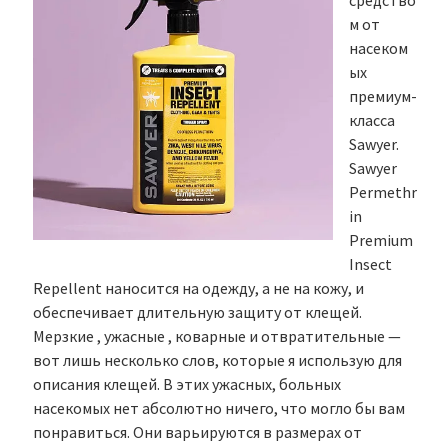
средство
м от
насеком
ых
премиум-
класса
Sawyer.
Sawyer
Permethr
in
Premium
Insect
Repellent наносится на одежду, а не на кожу, и
обеспечивает длительную защиту от клещей.
Мерзкие , ужасные , коварные и отвратительные —
вот лишь несколько слов, которые я использую для
описания клещей. В этих ужасных, больных
насекомых нет абсолютно ничего, что могло бы вам
понравиться. Они варьируются в размерах от