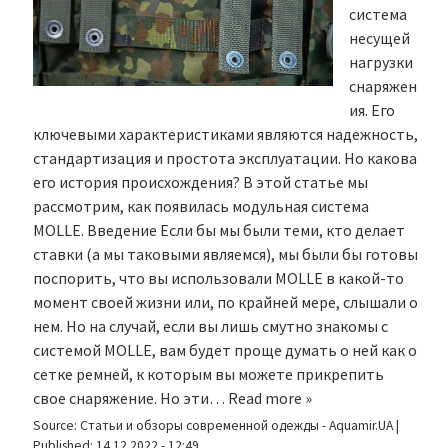
система
несущей
нагрузки
снаряжен
ия. Его
ключевыми характеристиками являются надежность,
стандартизация и простота эксплуатации. Но какова
его история происхождения? В этой статье мы
рассмотрим, как появилась модульная система
MOLLE. Введение Если бы мы были теми, кто делает
ставки (а мы таковыми являемся), мы были бы готовы
поспорить, что вы использовали MOLLE в какой-то
момент своей жизни или, по крайней мере, слышали о
нем. Но на случай, если вы лишь смутно знакомы с
системой MOLLE, вам будет проще думать о ней как о
сетке ремней, к которым вы можете прикрепить
свое снаряжение. Но эти…
Read more »
Source:
Статьи и обзоры современной одежды - Aquamir.UA
|
Published:
14.12.2022 - 12:49