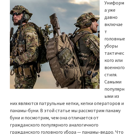
Униформ
а уже
давно
включае
т
головные
уборы
тактичес
кого или
военного
стиля.
Самыми
популярн
ыми из
них являются патрульные кепки, кепки операторов и
панамы-буни. В этой статье мы рассмотрим панаму
буни и посмотрим, чем она отличается от
гражданского популярного аналогичного
гражданского головного убора — панамы-ведро. Что