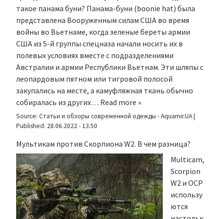
такое панама буни? Панама-буни (boonie hat) была
представлена Вооруженным силам США во время
войны во Вьетнаме, когда зеленые береты армии
США из 5-й группы спецназа начали носить их в
полевых условиях вместе с подразделениями
Австралии и армии Республики Вьетнам. Эти шляпы с
леопардовым пятном или тигровой полосой
закупались на месте, а камуфляжная ткань обычно
собиралась из других…
Read more »
Source:
Статьи и обзоры современной одежды - Aquamir.UA
|
Published:
28.06.2022 - 13:50
Мультикам против Скорпиона W2. В чем разница?
Multicam,
Scorpion
W2 и OCP
использу
ются
настольк