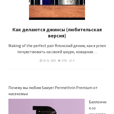
Как делаются джинсы (любительская
версия)
Making of the perfect pair Японский деним, как я успел
почувствовать на своей шкуре, коварная…
24. 01. 2019
2759
0
Почему мы любим Sawyer Permethrin Premium от
насекомых
Баллончи
к со