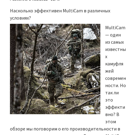
Насколько эффективен MultiCam в различных
условиях?
MultiCam
— один
из самых
известны
х
камуфля
жей
современ
ности. Но
так ли
это
эффекти
вно? В
этом
обзоре мы поговорим о его производительности в