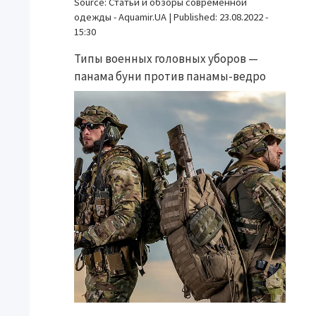
Source:
Статьи и обзоры современной
одежды - Aquamir.UA
|
Published:
23.08.2022 -
15:30
Типы военных головных уборов —
панама буни против панамы-ведро