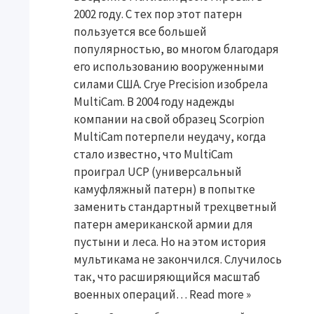
2002 году. С тех пор этот патерн
пользуется все большей
популярностью, во многом благодаря
его использованию вооруженными
силами США. Crye Precision изобрела
MultiCam. В 2004 году надежды
компании на свой образец Scorpion
MultiCam потерпели неудачу, когда
стало известно, что MultiCam
проиграл UCP (универсальный
камуфляжный патерн) в попытке
заменить стандартный трехцветный
патерн американской армии для
пустыни и леса. Но на этом история
мультикама не закончился. Случилось
так, что расширяющийся масштаб
военных операций…
Read more »