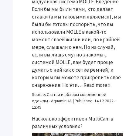
модульная система MOLLE. Введение
Если бы мы были теми, кто делает
ставки (а мы таковыми являемся), мы
были бы готовы поспорить, что вы
использовали MOLLE в какой-то
момент своей жизни или, по крайней
мере, слышали о нем. Но на случай,
если вы лишь смутно знакомы с
системой MOLLE, вам будет проще
думать о ней как о сетке ремней, к
которым вы можете прикрепить свое
снаряжение. Но эти…
Read more »
Source:
Статьи и обзоры современной
одежды - Aquamir.UA
|
Published:
14.12.2022 -
12:49
Насколько эффективен MultiCam в
различных условиях?