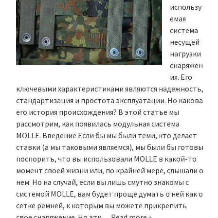
использу
емая
система
несущей
нагрузки
снаряжен
ия. Его
ключевыми характеристиками являются надежность,
стандартизация и простота эксплуатации. Но какова
его история происхождения? В этой статье мы
рассмотрим, как появилась модульная система
MOLLE. Введение Если бы мы были теми, кто делает
ставки (а мы таковыми являемся), мы были бы готовы
поспорить, что вы использовали MOLLE в какой-то
момент своей жизни или, по крайней мере, слышали о
нем. Но на случай, если вы лишь смутно знакомы с
системой MOLLE, вам будет проще думать о ней как о
сетке ремней, к которым вы можете прикрепить
свое снаряжение. Но эти…
Read more »