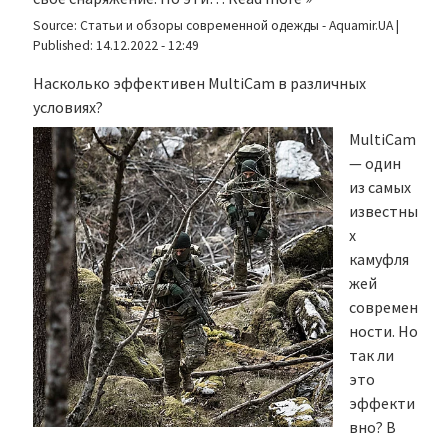
Source:
Статьи и обзоры современной одежды - Aquamir.UA
|
Published:
14.12.2022 - 12:49
Насколько эффективен MultiCam в различных
условиях?
MultiCam
— один
из самых
известны
х
камуфля
жей
современ
ности. Но
так ли
это
эффекти
вно? В