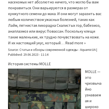
насекомых нет абсолютно ничего, что могло бы вам
понравиться. Они варьируются в размерах от
кунжутного семени до мака. И они могут заразить вас
любым количеством ужасных болезней, таких как
Лайм, пятнистая лихорадка Скалистых гор, бабезиоз,
анаплазмоз или вирус Повассан. Поскольку клещи
такие маленькие, их трудно почувствовать на коже.
И их настоящий укус, который…
Read more »
Source:
Статьи и обзоры современной одежды - Aquamir.UA
|
Published:
29.06.2023 - 11:14
История системы MOLLE
MOLLE —
это
чрезвыча
йно
узнаваем
ая и
широко