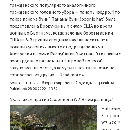
гражданского популярного аналогичного
гражданского головного убора — панамы-ведро. Что
такое панама буни? Панама-буни (boonie hat) была
представлена Вооруженным силам США во время
войны во Вьетнаме, когда зеленые береты армии
США из 5-й группы спецназа начали носить их в
полевых условиях вместе с подразделениями
Австралии и армии Республики Вьетнам. Эти шляпы с
леопардовым пятном или тигровой полосой
закупались на месте, а камуфляжная ткань обычно
собиралась из других…
Read more »
Source:
Статьи и обзоры современной одежды - Aquamir.UA
|
Published:
28.06.2022 - 13:50
Мультикам против Скорпиона W2. В чем разница?
Multicam,
Scorpion
W2 и OCP
использу