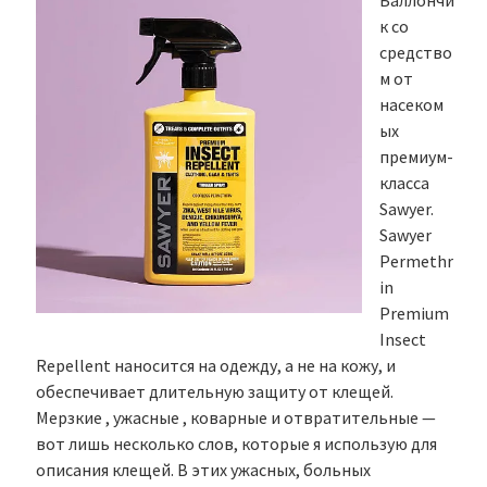
Баллончи
к со
средство
м от
насеком
ых
премиум-
класса
Sawyer.
Sawyer
Permethr
in
Premium
Insect
Repellent наносится на одежду, а не на кожу, и
обеспечивает длительную защиту от клещей.
Мерзкие , ужасные , коварные и отвратительные —
вот лишь несколько слов, которые я использую для
описания клещей. В этих ужасных, больных