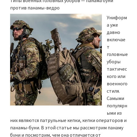
Типы военных головных уборов — панама буни
против панамы-ведро
Униформ
а уже
давно
включае
т
головные
уборы
тактичес
кого или
военного
стиля.
Самыми
популярн
ыми из
них являются патрульные кепки, кепки операторов и
панамы-буни. В этой статье мы рассмотрим панаму
буни и посмотрим, чем она отличается от