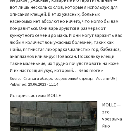
Мерзкие , ужасные , коварные и отвратительные —
вот лишь несколько слов, которые я использую для
описания клещей. В этих ужасных, больных
насекомых нет абсолютно ничего, что могло бы вам
понравиться. Они варьируются в размерах от
кунжутного семени до мака. И они могут заразить вас
любым количеством ужасных болезней, таких как
Лайм, пятнистая лихорадка Скалистых гор, бабезиоз,
анаплазмоз или вирус Повассан. Поскольку клещи
такие маленькие, их трудно почувствовать на коже.
И их настоящий укус, который…
Read more »
Source:
Статьи и обзоры современной одежды - Aquamir.UA
|
Published:
29.06.2023 - 11:14
История системы MOLLE
MOLLE —
это
чрезвыча
йно