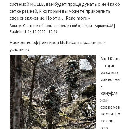
системой MOLLE, вам будет проще думать о ней как о
сетке ремней, к которым вы можете прикрепить
свое снаряжение. Но эти…
Read more »
Source:
Статьи и обзоры современной одежды - Aquamir.UA
|
Published:
14.12.2022 - 12:49
Насколько эффективен MultiCam в различных
условиях?
MultiCam
— один
из самых
известны
х
камуфля
жей
современ
ности. Но
так ли
это