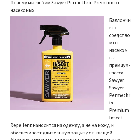
Почему мы любим Sawyer Permethrin Premium от
насекомых
Баллончи
к со
средство
м от
насеком
ых
премиум-
класса
Sawyer.
Sawyer
Permethr
in
Premium
Insect
Repellent наносится на одежду, а не на кожу, и
обеспечивает длительную защиту от клещей.