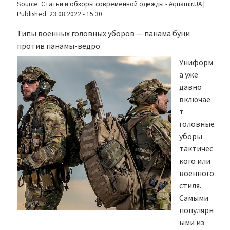
Source:
Статьи и обзоры современной одежды - Aquamir.UA
|
Published:
23.08.2022 - 15:30
Типы военных головных уборов — панама буни
против панамы-ведро
Униформ
а уже
давно
включае
т
головные
уборы
тактичес
кого или
военного
стиля.
Самыми
популярн
ыми из