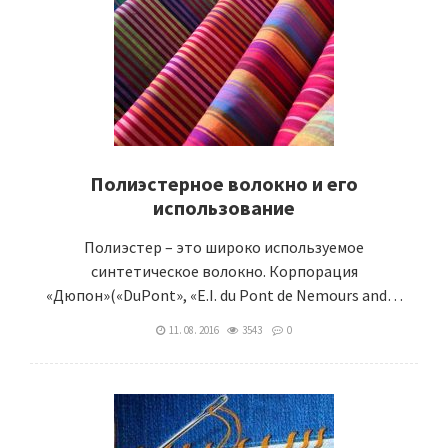
Полиэстерное волокно и его
использование
Полиэстер – это широко используемое
синтетическое волокно. Корпорация
«Дюпон»(«DuPont», «E.I. du Pont de Nemours and…
11. 08. 2016
3543
0