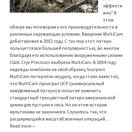
эффекти
вно? В
этом
обзоре мы поговорим о его производительности в
различных окружающих условиях. Введение MultiCam
дебютировал в 2002 году. С тех пор этот патерн
пользуется все большей популярностью, во многом
благодаря его использованию вооруженными силами
США. Crye Precision изобрела MultiCam. В 2004 году
надежды компании на свой образец Scorpion
MultiCam потерпели неудачу, когда стало известно,
что MultiCam проиграл UCP (универсальный
камуфляжный патерн) в попытке заменить
стандартный трехцветный патерн американской
армии для пустыни и леса. Но на этом история
мультикама не закончился. Случилось так, что
расширяющийся масштаб военных операций…
Read more »