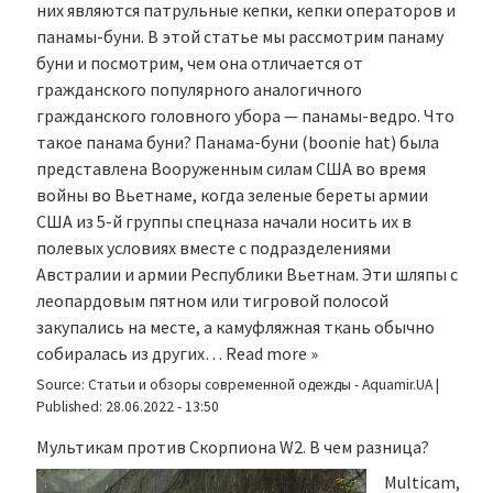
них являются патрульные кепки, кепки операторов и
панамы-буни. В этой статье мы рассмотрим панаму
буни и посмотрим, чем она отличается от
гражданского популярного аналогичного
гражданского головного убора — панамы-ведро. Что
такое панама буни? Панама-буни (boonie hat) была
представлена Вооруженным силам США во время
войны во Вьетнаме, когда зеленые береты армии
США из 5-й группы спецназа начали носить их в
полевых условиях вместе с подразделениями
Австралии и армии Республики Вьетнам. Эти шляпы с
леопардовым пятном или тигровой полосой
закупались на месте, а камуфляжная ткань обычно
собиралась из других…
Read more »
Source:
Статьи и обзоры современной одежды - Aquamir.UA
|
Published:
28.06.2022 - 13:50
Мультикам против Скорпиона W2. В чем разница?
Multicam,