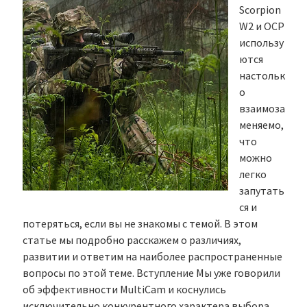
Scorpion
W2 и OCP
использу
ются
настольк
о
взаимоза
меняемо,
что
можно
легко
запутать
ся и
потеряться, если вы не знакомы с темой. В этом
статье мы подробно расскажем о различиях,
развитии и ответим на наиболее распространенные
вопросы по этой теме. Вступление Мы уже говорили
об эффективности MultiCam и коснулись
исключительно конкурентного характера выбора