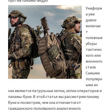
против панамы-ведро
Униформ
а уже
давно
включае
т
головные
уборы
тактичес
кого или
военного
стиля.
Самыми
популярн
ыми из
них являются патрульные кепки, кепки операторов и
панамы-буни. В этой статье мы рассмотрим панаму
буни и посмотрим, чем она отличается от
гражданского популярного аналогичного