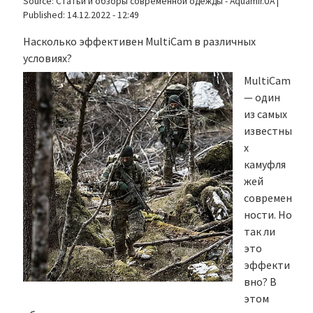
Source:
Статьи и обзоры современной одежды - Aquamir.UA
|
Published:
14.12.2022 - 12:49
Насколько эффективен MultiCam в различных
условиях?
MultiCam
— один
из самых
известны
х
камуфля
жей
современ
ности. Но
так ли
это
эффекти
вно? В
этом