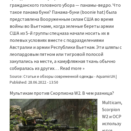
гражданского головного убора — панамы-ведро. Что
такое панама буни? Панама-буни (boonie hat) была
представлена Вооруженным силам США во время
войны во Вьетнаме, когда зеленые береты армии
США из 5-й группы спецназа начали носить их в
полевых условиях вместе с подразделениями
Австралии и армии Республики Вьетнам. Эти шляпы с
леопардовым пятном или тигровой полосой
закупались на месте, а камуфляжная ткань обычно
собиралась из других…
Read more »
Source:
Статьи и обзоры современной одежды - Aquamir.UA
|
Published:
28.06.2022 - 13:50
Мультикам против Скорпиона W2. В чем разница?
Multicam,
Scorpion
W2 и OCP
использу
ются