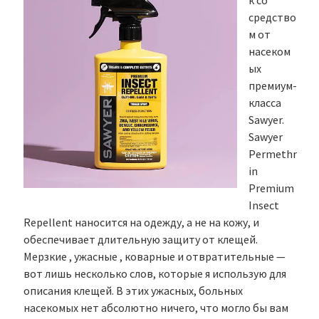
к со
средство
м от
насеком
ых
премиум-
класса
Sawyer.
Sawyer
Permethr
in
Premium
Insect
Repellent наносится на одежду, а не на кожу, и
обеспечивает длительную защиту от клещей.
Мерзкие , ужасные , коварные и отвратительные —
вот лишь несколько слов, которые я использую для
описания клещей. В этих ужасных, больных
насекомых нет абсолютно ничего, что могло бы вам