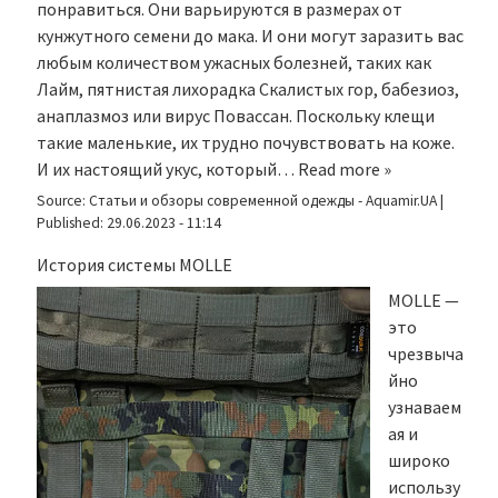
понравиться. Они варьируются в размерах от
кунжутного семени до мака. И они могут заразить вас
любым количеством ужасных болезней, таких как
Лайм, пятнистая лихорадка Скалистых гор, бабезиоз,
анаплазмоз или вирус Повассан. Поскольку клещи
такие маленькие, их трудно почувствовать на коже.
И их настоящий укус, который…
Read more »
Source:
Статьи и обзоры современной одежды - Aquamir.UA
|
Published:
29.06.2023 - 11:14
История системы MOLLE
MOLLE —
это
чрезвыча
йно
узнаваем
ая и
широко
использу