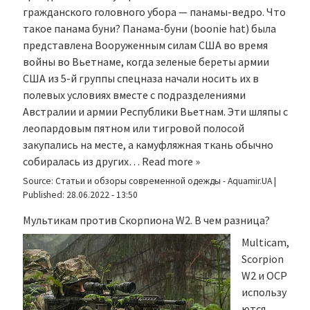
гражданского головного убора — панамы-ведро. Что
такое панама буни? Панама-буни (boonie hat) была
представлена Вооруженным силам США во время
войны во Вьетнаме, когда зеленые береты армии
США из 5-й группы спецназа начали носить их в
полевых условиях вместе с подразделениями
Австралии и армии Республики Вьетнам. Эти шляпы с
леопардовым пятном или тигровой полосой
закупались на месте, а камуфляжная ткань обычно
собиралась из других…
Read more »
Source:
Статьи и обзоры современной одежды - Aquamir.UA
|
Published:
28.06.2022 - 13:50
Мультикам против Скорпиона W2. В чем разница?
Multicam,
Scorpion
W2 и OCP
использу
ются