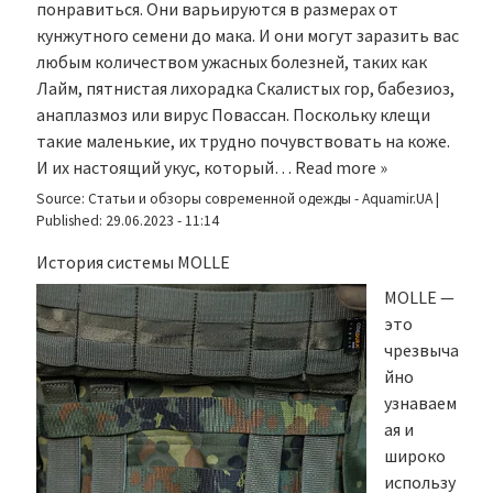
понравиться. Они варьируются в размерах от
кунжутного семени до мака. И они могут заразить вас
любым количеством ужасных болезней, таких как
Лайм, пятнистая лихорадка Скалистых гор, бабезиоз,
анаплазмоз или вирус Повассан. Поскольку клещи
такие маленькие, их трудно почувствовать на коже.
И их настоящий укус, который…
Read more »
Source:
Статьи и обзоры современной одежды - Aquamir.UA
|
Published:
29.06.2023 - 11:14
История системы MOLLE
MOLLE —
это
чрезвыча
йно
узнаваем
ая и
широко
использу