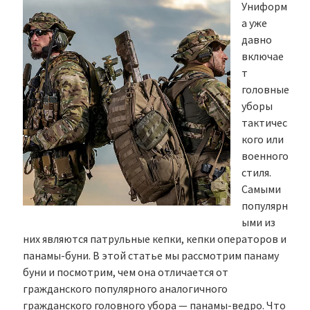
Униформ
а уже
давно
включае
т
головные
уборы
тактичес
кого или
военного
стиля.
Самыми
популярн
ыми из
них являются патрульные кепки, кепки операторов и
панамы-буни. В этой статье мы рассмотрим панаму
буни и посмотрим, чем она отличается от
гражданского популярного аналогичного
гражданского головного убора — панамы-ведро. Что