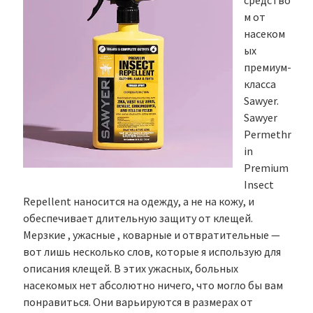
средство
м от
насеком
ых
премиум-
класса
Sawyer.
Sawyer
Permethr
in
Premium
Insect
Repellent наносится на одежду, а не на кожу, и
обеспечивает длительную защиту от клещей.
Мерзкие , ужасные , коварные и отвратительные —
вот лишь несколько слов, которые я использую для
описания клещей. В этих ужасных, больных
насекомых нет абсолютно ничего, что могло бы вам
понравиться. Они варьируются в размерах от