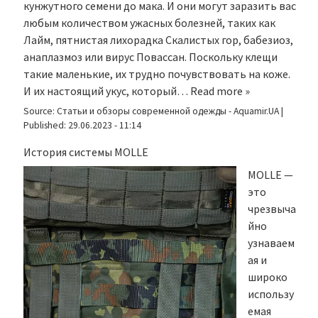
кунжутного семени до мака. И они могут заразить вас
любым количеством ужасных болезней, таких как
Лайм, пятнистая лихорадка Скалистых гор, бабезиоз,
анаплазмоз или вирус Повассан. Поскольку клещи
такие маленькие, их трудно почувствовать на коже.
И их настоящий укус, который…
Read more »
Source:
Статьи и обзоры современной одежды - Aquamir.UA
|
Published:
29.06.2023 - 11:14
История системы MOLLE
MOLLE —
это
чрезвыча
йно
узнаваем
ая и
широко
использу
емая