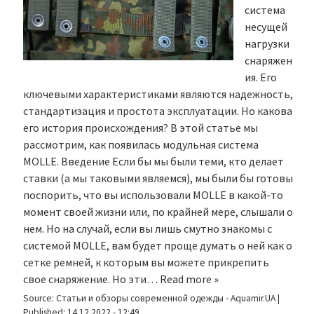
система
несущей
нагрузки
снаряжен
ия. Его
ключевыми характеристиками являются надежность,
стандартизация и простота эксплуатации. Но какова
его история происхождения? В этой статье мы
рассмотрим, как появилась модульная система
MOLLE. Введение Если бы мы были теми, кто делает
ставки (а мы таковыми являемся), мы были бы готовы
поспорить, что вы использовали MOLLE в какой-то
момент своей жизни или, по крайней мере, слышали о
нем. Но на случай, если вы лишь смутно знакомы с
системой MOLLE, вам будет проще думать о ней как о
сетке ремней, к которым вы можете прикрепить
свое снаряжение. Но эти…
Read more »
Source:
Статьи и обзоры современной одежды - Aquamir.UA
|
Published:
14.12.2022 - 12:49