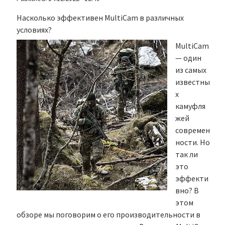
Насколько эффективен MultiCam в различных
условиях?
MultiCam
— один
из самых
известны
х
камуфля
жей
современ
ности. Но
так ли
это
эффекти
вно? В
этом
обзоре мы поговорим о его производительности в