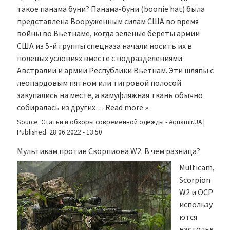
такое панама буни? Панама-буни (boonie hat) была
представлена Вооруженным силам США во время
войны во Вьетнаме, когда зеленые береты армии
США из 5-й группы спецназа начали носить их в
полевых условиях вместе с подразделениями
Австралии и армии Республики Вьетнам. Эти шляпы с
леопардовым пятном или тигровой полосой
закупались на месте, а камуфляжная ткань обычно
собиралась из других…
Read more »
Source:
Статьи и обзоры современной одежды - Aquamir.UA
|
Published:
28.06.2022 - 13:50
Мультикам против Скорпиона W2. В чем разница?
Multicam,
Scorpion
W2 и OCP
использу
ются
настольк