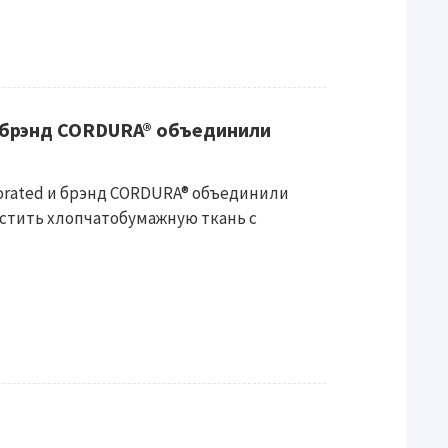
и брэнд CORDURA® объединили
porated и брэнд CORDURA® объединили
стить хлопчатобумажную ткань с