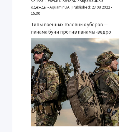
Source:
Статьи и обзоры современной
одежды - Aquamir.UA
|
Published:
23.08.2022 -
15:30
Типы военных головных уборов —
панама буни против панамы-ведро