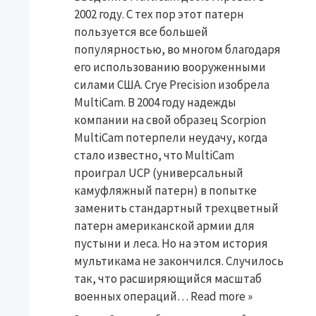
2002 году. С тех пор этот патерн
пользуется все большей
популярностью, во многом благодаря
его использованию вооруженными
силами США. Crye Precision изобрела
MultiCam. В 2004 году надежды
компании на свой образец Scorpion
MultiCam потерпели неудачу, когда
стало известно, что MultiCam
проиграл UCP (универсальный
камуфляжный патерн) в попытке
заменить стандартный трехцветный
патерн американской армии для
пустыни и леса. Но на этом история
мультикама не закончился. Случилось
так, что расширяющийся масштаб
военных операций…
Read more »