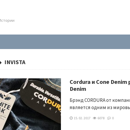
.Истории
INVISTA
Cordura и Cone Denim 
Denim
Брэнд CORDURA от компани
является одним из миров
15. 02. 2017
6078
0