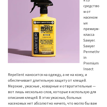
к со
средство
м от
насеком
ых
премиум-
класса
Sawyer.
Sawyer
Permethr
in
Premium
Insect
Repellent наносится на одежду, а не на кожу, и
обеспечивает длительную защиту от клещей.
Мерзкие , ужасные , коварные и отвратительные —
вот лишь несколько слов, которые я использую для
описания клещей. В этих ужасных, больных
насекомых нет абсолютно ничего, что могло бы вам