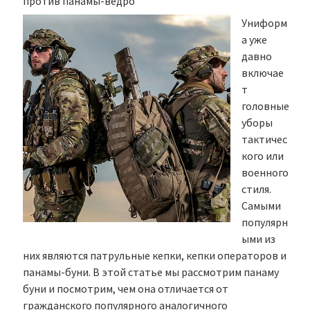
против панамы-ведро
Униформ
а уже
давно
включае
т
головные
уборы
тактичес
кого или
военного
стиля.
Самыми
популярн
ыми из
них являются патрульные кепки, кепки операторов и
панамы-буни. В этой статье мы рассмотрим панаму
буни и посмотрим, чем она отличается от
гражданского популярного аналогичного