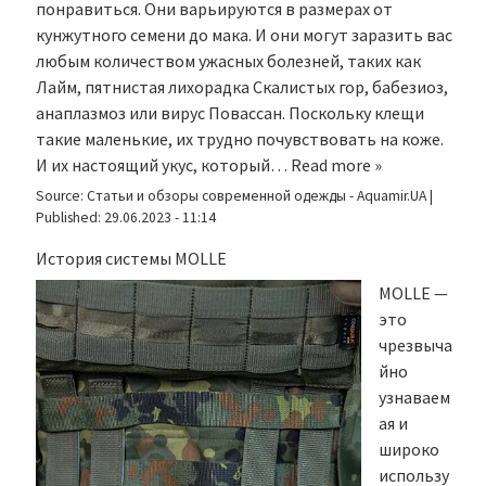
понравиться. Они варьируются в размерах от
кунжутного семени до мака. И они могут заразить вас
любым количеством ужасных болезней, таких как
Лайм, пятнистая лихорадка Скалистых гор, бабезиоз,
анаплазмоз или вирус Повассан. Поскольку клещи
такие маленькие, их трудно почувствовать на коже.
И их настоящий укус, который…
Read more »
Source:
Статьи и обзоры современной одежды - Aquamir.UA
|
Published:
29.06.2023 - 11:14
История системы MOLLE
MOLLE —
это
чрезвыча
йно
узнаваем
ая и
широко
использу