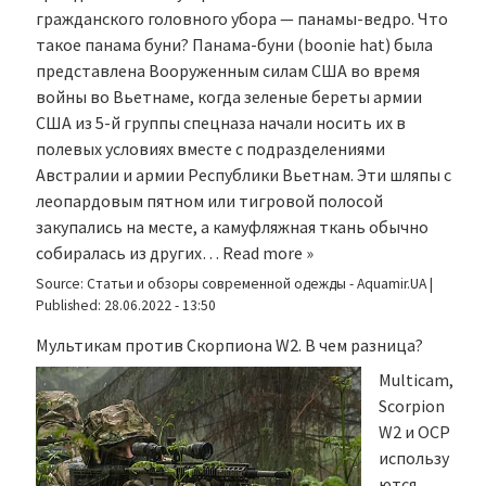
гражданского головного убора — панамы-ведро. Что
такое панама буни? Панама-буни (boonie hat) была
представлена Вооруженным силам США во время
войны во Вьетнаме, когда зеленые береты армии
США из 5-й группы спецназа начали носить их в
полевых условиях вместе с подразделениями
Австралии и армии Республики Вьетнам. Эти шляпы с
леопардовым пятном или тигровой полосой
закупались на месте, а камуфляжная ткань обычно
собиралась из других…
Read more »
Source:
Статьи и обзоры современной одежды - Aquamir.UA
|
Published:
28.06.2022 - 13:50
Мультикам против Скорпиона W2. В чем разница?
Multicam,
Scorpion
W2 и OCP
использу
ются