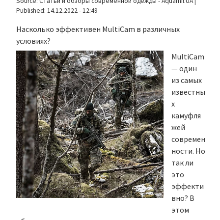
Source:
Статьи и обзоры современной одежды - Aquamir.UA
|
Published:
14.12.2022 - 12:49
Насколько эффективен MultiCam в различных
условиях?
MultiCam
— один
из самых
известны
х
камуфля
жей
современ
ности. Но
так ли
это
эффекти
вно? В
этом