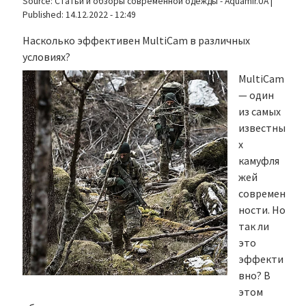
Source:
Статьи и обзоры современной одежды - Aquamir.UA
|
Published:
14.12.2022 - 12:49
Насколько эффективен MultiCam в различных
условиях?
MultiCam
— один
из самых
известны
х
камуфля
жей
современ
ности. Но
так ли
это
эффекти
вно? В
этом