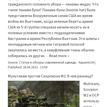
гражданского головного убора — панамы-ведро. Что
такое панама буни? Панама-буни (boonie hat) была
представлена Вооруженным силам США во время
войны во Вьетнаме, когда зеленые береты армии
США из 5-й группы спецназа начали носить их в
полевых условиях вместе с подразделениями
Австралии и армии Республики Вьетнам. Эти шляпы с
леопардовым пятном или тигровой полосой
закупались на месте, а камуфляжная ткань обычно
собиралась из других…
Read more »
Source:
Статьи и обзоры современной одежды - Aquamir.UA
|
Published:
28.06.2022 - 13:50
Мультикам против Скорпиона W2. В чем разница?
Multicam,
Scorpion
W2 и OCP
использу
ются