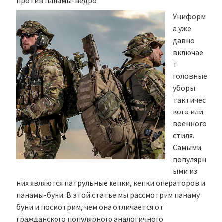
против панамы-ведро
Униформ
а уже
давно
включае
т
головные
уборы
тактичес
кого или
военного
стиля.
Самыми
популярн
ыми из
них являются патрульные кепки, кепки операторов и
панамы-буни. В этой статье мы рассмотрим панаму
буни и посмотрим, чем она отличается от
гражданского популярного аналогичного