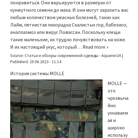
понравиться. Они варьируются в размерах от
кунжутного семени до мака. И они могут заразить вас
любым количеством ужасных болезней, таких как
Лайм, пятнистая лихорадка Скалистых гор, бабезиоз,
анаплазмоз или вирус Повассан. Поскольку клещи
такие маленькие, их трудно почувствовать на коже.
И их настоящий укус, который…
Read more »
Source:
Статьи и обзоры современной одежды - Aquamir.UA
|
Published:
29.06.2023 - 11:14
История системы MOLLE
MOLLE —
это
чрезвыча
йно
узнаваем
ая и
широко
использу