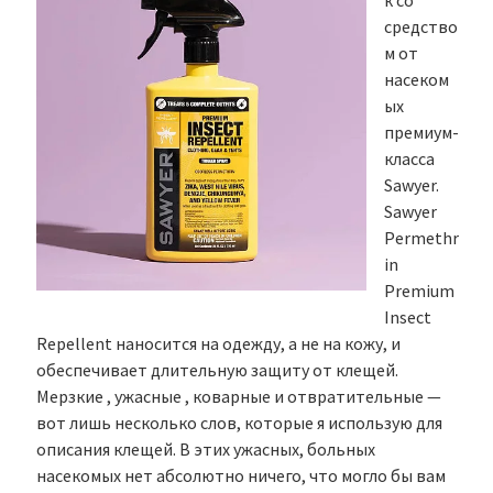
к со
средство
м от
насеком
ых
премиум-
класса
Sawyer.
Sawyer
Permethr
in
Premium
Insect
Repellent наносится на одежду, а не на кожу, и
обеспечивает длительную защиту от клещей.
Мерзкие , ужасные , коварные и отвратительные —
вот лишь несколько слов, которые я использую для
описания клещей. В этих ужасных, больных
насекомых нет абсолютно ничего, что могло бы вам