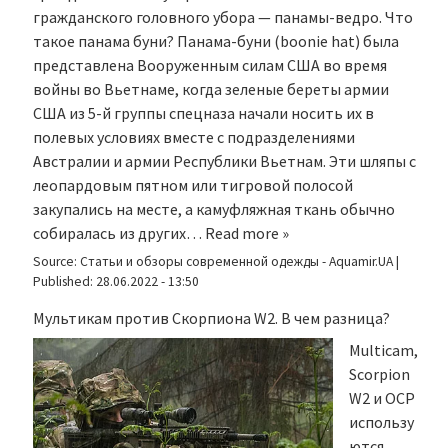
гражданского головного убора — панамы-ведро. Что
такое панама буни? Панама-буни (boonie hat) была
представлена Вооруженным силам США во время
войны во Вьетнаме, когда зеленые береты армии
США из 5-й группы спецназа начали носить их в
полевых условиях вместе с подразделениями
Австралии и армии Республики Вьетнам. Эти шляпы с
леопардовым пятном или тигровой полосой
закупались на месте, а камуфляжная ткань обычно
собиралась из других…
Read more »
Source:
Статьи и обзоры современной одежды - Aquamir.UA
|
Published:
28.06.2022 - 13:50
Мультикам против Скорпиона W2. В чем разница?
Multicam,
Scorpion
W2 и OCP
использу
ются