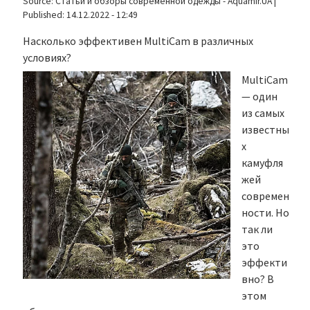
Source:
Статьи и обзоры современной одежды - Aquamir.UA
|
Published:
14.12.2022 - 12:49
Насколько эффективен MultiCam в различных
условиях?
MultiCam
— один
из самых
известны
х
камуфля
жей
современ
ности. Но
так ли
это
эффекти
вно? В
этом