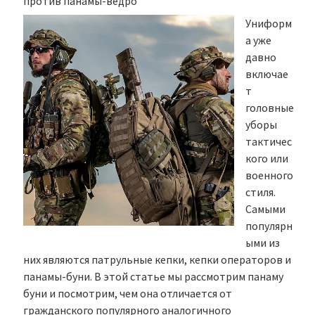
против панамы-ведро
Униформ
а уже
давно
включае
т
головные
уборы
тактичес
кого или
военного
стиля.
Самыми
популярн
ыми из
них являются патрульные кепки, кепки операторов и
панамы-буни. В этой статье мы рассмотрим панаму
буни и посмотрим, чем она отличается от
гражданского популярного аналогичного