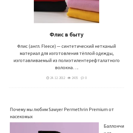
Флис в быту
Флис (англ. Fleece) — синтетический нетканый
материал для изготовления тёплой одежды,
изготавливаемый из полиэтилентерефталатного
волокна….
24. 12. 2012
2435
0
Почему мы любим Sawyer Permethrin Premium от
насекомых
Баллончи