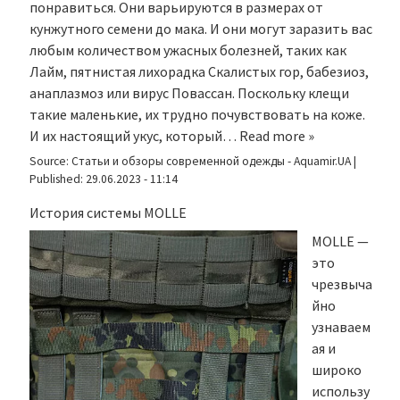
понравиться. Они варьируются в размерах от
кунжутного семени до мака. И они могут заразить вас
любым количеством ужасных болезней, таких как
Лайм, пятнистая лихорадка Скалистых гор, бабезиоз,
анаплазмоз или вирус Повассан. Поскольку клещи
такие маленькие, их трудно почувствовать на коже.
И их настоящий укус, который…
Read more »
Source:
Статьи и обзоры современной одежды - Aquamir.UA
|
Published:
29.06.2023 - 11:14
История системы MOLLE
MOLLE —
это
чрезвыча
йно
узнаваем
ая и
широко
использу