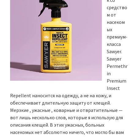
к со
средство
м от
насеком
ых
премиум-
класса
Sawyer.
Sawyer
Permethr
in
Premium
Insect
Repellent наносится на одежду, а не на кожу, и
обеспечивает длительную защиту от клещей.
Мерзкие , ужасные , коварные и отвратительные —
вот лишь несколько слов, которые я использую для
описания клещей. В этих ужасных, больных
насекомых нет абсолютно ничего, что могло бы вам